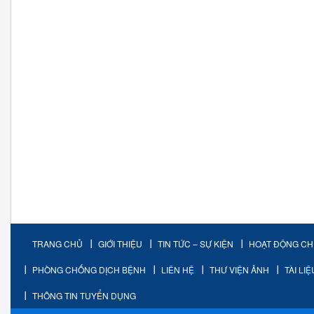
TRANG CHỦ
GIỚI THIỆU
TIN TỨC – SỰ KIỆN
HOẠT ĐỘNG C
PHÒNG CHỐNG DỊCH BỆNH
LIÊN HỆ
THƯ VIỆN ẢNH
TÀI LI
THÔNG TIN TUYỂN DỤNG