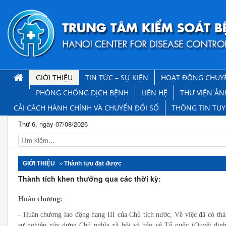
GIỚI THIỆU
TIN TỨC – SỰ KIỆN
HOẠT ĐỘNG CHUY
PHÒNG CHỐNG DỊCH BỆNH
LIÊN HỆ
THƯ VIỆN ẢN
CẢI CÁCH HÀNH CHÍNH VÀ CHUYỂN ĐỔI SỐ
THÔNG TIN TU
Thứ 6, ngày 07/08/2026
GIỚI THIỆU
Thành tựu đạt được
Thành tích khen thưởng qua các thời kỳ:
Huân chương:
- Huân chương lao động hạng III của Chủ tịch nước, Về việc đã có thàn
sự nghiệp xây dựng Chủ nghĩa xã hội và bảo vệ Tổ quốc (Quyết đị