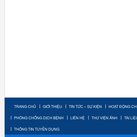
TRANG CHỦ
GIỚI THIỆU
TIN TỨC – SỰ KIỆN
HOẠT ĐỘNG C
PHÒNG CHỐNG DỊCH BỆNH
LIÊN HỆ
THƯ VIỆN ẢNH
TÀI LI
THÔNG TIN TUYỂN DỤNG