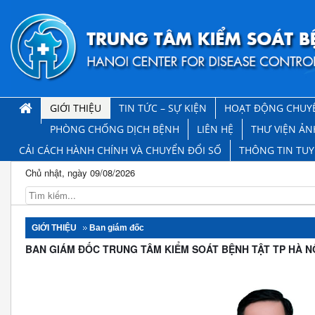
GIỚI THIỆU
TIN TỨC – SỰ KIỆN
HOẠT ĐỘNG CHUY
PHÒNG CHỐNG DỊCH BỆNH
LIÊN HỆ
THƯ VIỆN ẢN
CẢI CÁCH HÀNH CHÍNH VÀ CHUYỂN ĐỔI SỐ
THÔNG TIN TU
Chủ nhật, ngày 09/08/2026
GIỚI THIỆU
Ban giám đốc
BAN GIÁM ĐỐC TRUNG TÂM KIỂM SOÁT BỆNH TẬT TP HÀ N