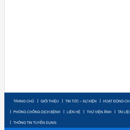
TRANG CHỦ
GIỚI THIỆU
TIN TỨC – SỰ KIỆN
HOẠT ĐỘNG C
PHÒNG CHỐNG DỊCH BỆNH
LIÊN HỆ
THƯ VIỆN ẢNH
TÀI LI
THÔNG TIN TUYỂN DỤNG