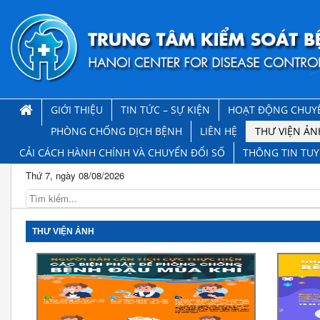
GIỚI THIỆU
TIN TỨC – SỰ KIỆN
HOẠT ĐỘNG CHUY
PHÒNG CHỐNG DỊCH BỆNH
LIÊN HỆ
THƯ VIỆN ẢN
CẢI CÁCH HÀNH CHÍNH VÀ CHUYỂN ĐỔI SỐ
THÔNG TIN TU
Thứ 7, ngày 08/08/2026
THƯ VIỆN ẢNH