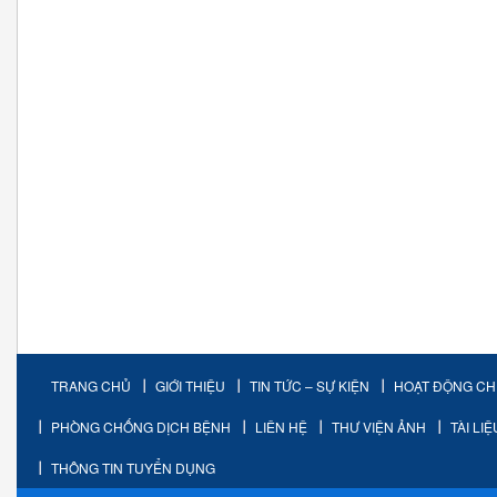
TRANG CHỦ
GIỚI THIỆU
TIN TỨC – SỰ KIỆN
HOẠT ĐỘNG C
PHÒNG CHỐNG DỊCH BỆNH
LIÊN HỆ
THƯ VIỆN ẢNH
TÀI LI
THÔNG TIN TUYỂN DỤNG