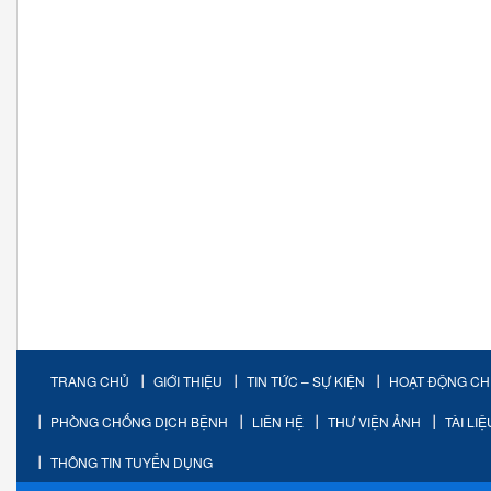
TRANG CHỦ
GIỚI THIỆU
TIN TỨC – SỰ KIỆN
HOẠT ĐỘNG C
PHÒNG CHỐNG DỊCH BỆNH
LIÊN HỆ
THƯ VIỆN ẢNH
TÀI LI
THÔNG TIN TUYỂN DỤNG