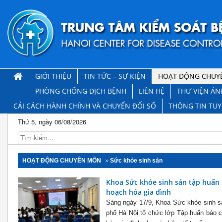
GIỚI THIỆU
TIN TỨC – SỰ KIỆN
HOẠT ĐỘNG CHUY
PHÒNG CHỐNG DỊCH BỆNH
LIÊN HỆ
THƯ VIỆN ẢN
CẢI CÁCH HÀNH CHÍNH VÀ CHUYỂN ĐỔI SỐ
THÔNG TIN TU
Thứ 5, ngày 06/08/2026
HOẠT ĐỘNG CHUYÊN MÔN
Sức khỏe sinh sản
Khoa Sức khỏe sinh sản tập huấn 
hoạch hóa gia đình
Sáng ngày 17/9, Khoa Sức khỏe sinh sả
phố Hà Nội tổ chức lớp Tập huấn báo 