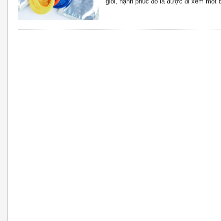
giỏi, hạnh phúc đó là được đi xem một b