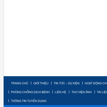
TRANG CHỦ
GIỚI THIỆU
TIN TỨC – SỰ KIỆN
HOẠT ĐỘNG C
PHÒNG CHỐNG DỊCH BỆNH
LIÊN HỆ
THƯ VIỆN ẢNH
TÀI LI
THÔNG TIN TUYỂN DỤNG