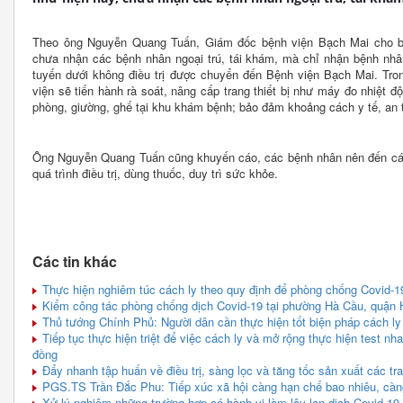
Theo ông Nguyễn Quang Tuấn, Giám đốc bệnh viện Bạch Mai cho biế
chưa nhận các bệnh nhân ngoại trú, tái khám, mà chỉ nhận bệnh nhâ
tuyến dưới không điều trị được chuyển đến Bệnh viện Bạch Mai. Tron
viện sẽ tiến hành rà soát, nâng cấp trang thiết bị như máy đo nhiệt đ
phòng, giường, ghế tại khu khám bệnh; bảo đảm khoảng cách y tế, an 
Ông Nguyễn Quang Tuấn cũng khuyến cáo, các bệnh nhân nên đến các b
quá trình điều trị, dùng thuốc, duy trì sức khỏe.
Các tin khác
Thực hiện nghiêm túc cách ly theo quy định để phòng chống Covid-1
Kiểm công tác phòng chống dịch Covid-19 tại phường Hà Cầu, quận
Thủ tướng Chính Phủ: Người dân cần thực hiện tốt biện pháp cách ly
Tiếp tục thực hiện triệt để việc cách ly và mở rộng thực hiện test n
đồng
Đẩy nhanh tập huấn về điều trị, sàng lọc và tăng tốc sản xuất các tran
PGS.TS Trần Đắc Phu: Tiếp xúc xã hội càng hạn chế bao nhiêu, càn
Xử lý nghiêm những trường hợp có hành vi làm lây lan dịch Covid-19