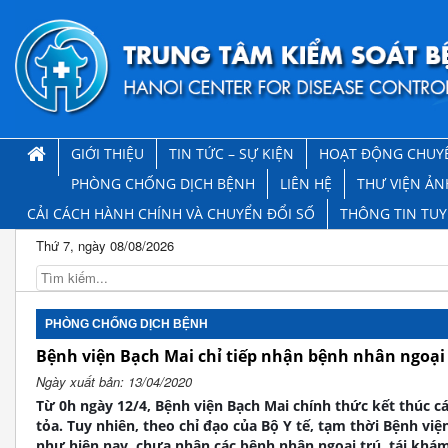
GIỚI THIỆU
TIN TỨC – SỰ KIỆN
HOẠT ĐỘNG CHUY
PHÒNG CHỐNG DỊCH BỆNH
LIÊN HỆ
THƯ VIỆN ẢN
CẢI CÁCH HÀNH CHÍNH VÀ CHUYỂN ĐỔI SỐ
THÔNG TIN TU
Thứ 7, ngày 08/08/2026
PHÒNG CHỐNG DỊCH BỆNH
Bệnh viện Bạch Mai chỉ tiếp nhận bệnh nhân ngoại 
Ngày xuất bản: 13/04/2020
Từ 0h ngày 12/4, Bệnh viện Bạch Mai chính thức kết thúc cá
tỏa. Tuy nhiên, theo chỉ đạo của Bộ Y tế, tạm thời Bệnh vi
như hiện nay, chưa nhận các bệnh nhân ngoại trú, tái khá