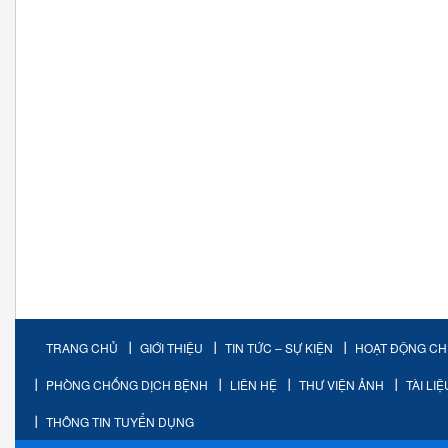
TRANG CHỦ
GIỚI THIỆU
TIN TỨC – SỰ KIỆN
HOẠT ĐỘNG C
PHÒNG CHỐNG DỊCH BỆNH
LIÊN HỆ
THƯ VIỆN ẢNH
TÀI LI
THÔNG TIN TUYỂN DỤNG