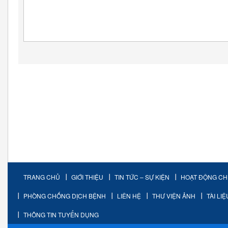
TRANG CHỦ
GIỚI THIỆU
TIN TỨC – SỰ KIỆN
HOẠT ĐỘNG C
PHÒNG CHỐNG DỊCH BỆNH
LIÊN HỆ
THƯ VIỆN ẢNH
TÀI LI
THÔNG TIN TUYỂN DỤNG