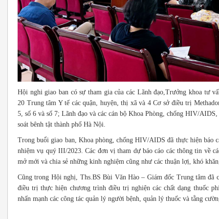
Hội nghi giao ban có sự tham gia của các Lãnh đạo,Trưởng khoa tư vấn 
20 Trung tâm Y tế các quận, huyện, thị xã và 4 Cơ sở điều trị Methado
5, số 6 và số 7;
Lãnh đạo và các cán bộ Khoa Phòng, chống HIV/AIDS,
soát bênh tật thành phố Hà Nội.
Trong buổi giao ban, Khoa phòng, chống HIV/AIDS đã thực hiện báo c
nhiệm vụ quý III/2023. Các đơn vị tham dự báo cáo các thông tin về các
mở mới và chia sẻ những kinh nghiệm cũng như các thuận lợị, khó khăn, tồ
Cũng trong Hội nghị, Ths.BS Bùi Văn Hào – Giám đốc Trung tâm đã chi
điều trị thực hiện chương trình điều trị nghiện các chất dạng thuốc p
nhấn mạnh các công tác quản lý người bệnh, quản lý thuốc và tằng cườn