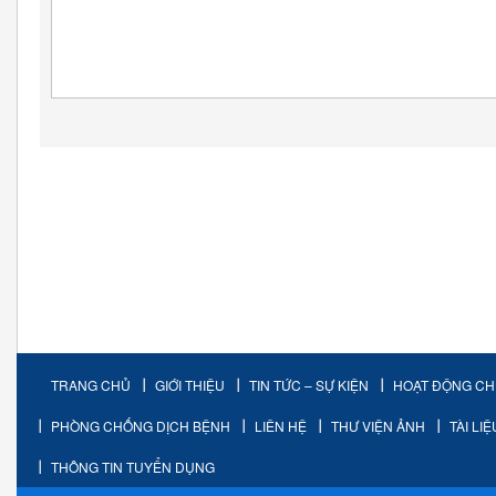
TRANG CHỦ
GIỚI THIỆU
TIN TỨC – SỰ KIỆN
HOẠT ĐỘNG C
PHÒNG CHỐNG DỊCH BỆNH
LIÊN HỆ
THƯ VIỆN ẢNH
TÀI LI
THÔNG TIN TUYỂN DỤNG