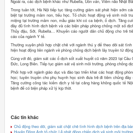
Ngoài ra, các dịch bệnh khác như Rubella, Uốn ván, Viêm não Nhật Bả
Trong tuần tới, Hà Nội tiếp tục tăng cường giám sát phát hiện sớm c
biệt tại trường mầm non, tiểu học. Tổ chức hoạt động vệ sinh môi t
miệng tại trường mầm non, mẫu giáo khi có ca bệnh, ổ dịch. Tăng cườn
đầy đủ tình hình dịch bệnh và các biện pháp phòng chống một số dị
Thủy đậu, Sởi, Rubella… Khuyến cáo người dân chủ động cho trẻ ti
cáo của ngành Y tế.
Thường xuyên phối hợp chặt chẽ với ngành thú y để theo dõi sát tình h
hiện hoạt động liên ngành về phòng chống dịch bệnh lây truyền từ động
Cùng với đó, giám sát các ổ dịch sốt xuất huyết cũ năm 2023 tại Cầu
Đức, Long Biên. Tiếp tục giám sát vệ sinh môi trường, phòng chống dịc
Phối hợp với ngành giáo dục và đào tạo triển khai các hoạt động phòn
học; tuyên truyền cho phụ huynh học sinh đưa trẻ đi tiêm chủng đầy đ
Tăng cường công tác kiểm dịch y tế tại cảng hàng không quốc tế N
bệnh để có biện pháp xử lý kịp thời.
Các tin khác
Chủ động theo dõi, giám sát chặt chẽ tình hình dịch bệnh trên địa bà
Huyện Đông Anh tổ chức Lễ phát động chiến dịch vệ sinh môi trường,