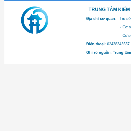
TRUNG TÂM KIỂM SOÁT 
Địa chỉ cơ quan
: - Trụ 
- Cơ sở 2: Khu Hành chính
- Cơ sở 3: Số 1 Ngõ 2 Q
Điện thoại
: 0243834
Ghi rõ nguồn
:
Trung tâm