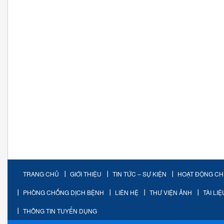
TRANG CHỦ
GIỚI THIỆU
TIN TỨC – SỰ KIỆN
HOẠT ĐỘNG C
PHÒNG CHỐNG DỊCH BỆNH
LIÊN HỆ
THƯ VIỆN ẢNH
TÀI LI
THÔNG TIN TUYỂN DỤNG