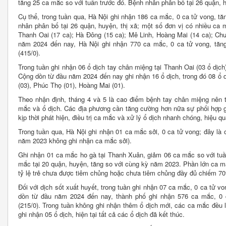
tăng 25 ca mắc so với tuần trước đó. Bệnh nhân phân bố tại 26 quận, h
Cụ thể, trong tuần qua, Hà Nội ghi nhận 186 ca mắc, 0 ca tử vong, tă
nhân phân bố tại 26 quận, huyện, thị xã; một số đơn vị có nhiều ca 
Thanh Oai (17 ca); Hà Đông (15 ca); Mê Linh, Hoàng Mai (14 ca); Ch
năm 2024 đến nay, Hà Nội ghi nhận 770 ca mắc, 0 ca tử vong, tă
(415/0).
Trong tuần ghi nhận 06 ổ dịch tay chân miệng tại Thanh Oai (03 ổ dịch
Cộng dồn từ đầu năm 2024 đến nay ghi nhận 16 ổ dịch, trong đó 08 ổ d
(03), Phúc Thọ (01), Hoàng Mai (01).
Theo nhận định, tháng 4 và 5 là cao điểm bệnh tay chân miệng nên tr
mắc và ổ dịch. Các địa phương cần tăng cường hơn nữa sự phối hợp g
kịp thời phát hiện, điều trị ca mắc và xử lý ổ dịch nhanh chóng, hiệu qu
Trong tuần qua, Hà Nội ghi nhận 01 ca mắc sởi, 0 ca tử vong; đây là
năm 2023 không ghi nhận ca mắc sởi).
Ghi nhận 01 ca mắc ho gà tại Thanh Xuân, giảm 06 ca mắc so với tuần
mắc tại 20 quận, huyện, tăng so với cùng kỳ năm 2023. Phần lớn ca mắ
tỷ lệ trẻ chưa được tiêm chủng hoặc chưa tiêm chủng đầy đủ chiếm 7
Đối với dịch sốt xuất huyết, trong tuần ghi nhận 07 ca mắc, 0 ca tử vo
dồn từ đầu năm 2024 đến nay, thành phố ghi nhận 576 ca mắc, 0 
(215/0). Trong tuần không ghi nhận thêm ổ dịch mới, các ca mắc đều 
ghi nhận 05 ổ dịch, hiện tại tất cả các ổ dịch đã kết thúc.