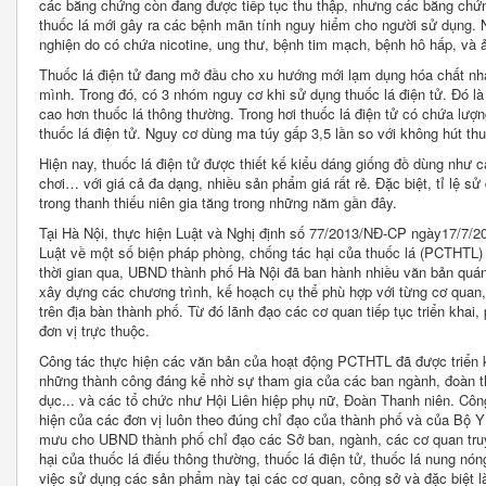
các bằng chứng còn đang được tiếp tục thu thập, nhưng các bằng chứ
thuốc lá mới gây ra các bệnh mãn tính nguy hiểm cho người sử dụng. 
nghiện do có chứa nicotine, ung thư, bệnh tim mạch, bệnh hô hấp, và
Thuốc lá điện tử đang mở đầu cho xu hướng mới lạm dụng hóa chất nhâ
mình. Trong đó, có 3 nhóm nguy cơ khi sử dụng thuốc lá điện tử. Đó là 
cao hơn thuốc lá thông thường. Trong hơi thuốc lá điện tử có chứa lượn
thuốc lá điện tử. Nguy cơ dùng ma túy gấp 3,5 lần so với không hút thu
Hiện nay, thuốc lá điện tử được thiết kế kiểu dáng giống đồ dùng như 
chơi… với giá cả đa dạng, nhiều sản phẩm giá rất rẻ. Đặc biệt, tỉ lệ sử
trong thanh thiếu niên gia tăng trong những năm gần đây.
Tại Hà Nội, thực hiện Luật và Nghị định số 77/2013/NĐ-CP ngày17/7/201
Luật về một số biện pháp phòng, chống tác hại của thuốc lá (PCTHTL)
thời gian qua, UBND thành phố Hà Nội đã ban hành nhiều văn bản quán 
xây dựng các chương trình, kế hoạch cụ thể phù hợp với từng cơ quan, 
trên địa bàn thành phố. Từ đó lãnh đạo các cơ quan tiếp tục triển khai, 
đơn vị trực thuộc.
Công tác thực hiện các văn bản của hoạt động PCTHTL đã được triển k
những thành công đáng kể nhờ sự tham gia của các ban ngành, đoàn thể
dục... và các tổ chức như Hội Liên hiệp phụ nữ, Đoàn Thanh niên. Công
hiện của các đơn vị luôn theo đúng chỉ đạo của thành phố và của Bộ 
mưu cho UBND thành phố chỉ đạo các Sở ban, ngành, các cơ quan truy
hại của thuốc lá điếu thông thường, thuốc lá điện tử, thuốc lá nung nó
việc sử dụng các sản phẩm này tại các cơ quan, công sở và đặc biệt là