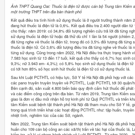
Ảnh THPT Quang Oai: Thuốc lá điện tử được cán bộ Trung tâm Kiểm soá
một trường THPT trên địa bàn thành phố
Kết quả điều tra tình hình sử dụng thuốc lá ở người trưởng thành năm 20
đang hút thuốc lá điện tử là 0,6%. Kết quả điều tra 2.400 người dân từ 
cho thấy: năm 2019: có 34,8% đối tượng nghiên cứu trả lời đã từng ngh
sử dụng thuốc lá điện tử hoặc đã thử dù chỉ 1 lần là 54 người (chiếm 
đã từng nghe về thuốc lá điện tử, trong đó có 3,5% đối tượng đã từng
thuốc lá điện tử. Có 3,6% đối tượng điều tra đã từng nghe về thuốc lá
từng sử dụng. Cũng trong năm 2022, Hà Nội điều tra thực trạng hành 
7.583 học sinh từ 13 đến 17 tuổi, kết quả cho thấy có 6,7% học sinh c
9,3%; nữ 3.943 em- 4,3%); có 5,8% học sinh sử dụng thuốc lá điện tử
có tới hơn 85% số học sinh hút thuốc lá điện tử có sử dụng thuốc lá.
Sau khi Luật PCTHTL có hiệu lực, Sở Y tế Hà Nội đã phối hợp với các 
các pano truyên truyền truyền về PCTHTL, Luật PCTHTL tới 30 quận/hu
Bên cạnh đó, sản xuất 4.800 biển báo quy định cấm hút thuốc để phát 
và các điểm công cộng trên địa bàn. Từ năm 2019, Trung tâm Kiểm soá
giao là đơn vị đầu mối nhận hỗ trợ kinh phí từ Quỹ PCTHTL và triển k
tâm Kiểm soát bệnh tật thành phố Hà Nội đã tham mưu cho Sở Y tế, gử
trong quá trình triển khai các hoạt động PCTHTL như: tập huấn, truyền
nhiệt tình, nghiêm túc của các Sở, ngành.
Năm 2022, Trung tâm Kiểm soát bệnh tật thành phố Hà Nội đã phối hợp
huấn cho 109 cán bộ công an các xã/thị trấn về tác hại của thuốc lá,
kiểm tra, xử lý vi phạm hành chính về Luật PCTHTL. Từ năm 2020 – 20