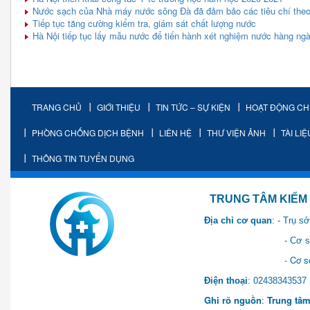
Nước sạch của Nhà máy nước sông Đà đã đảm bảo các tiêu chí theo
Tiếp tục tăng cường kiểm tra, giám sát chất lượng nước
Hà Nội tiếp tục lấy mẫu nước để tiến hành xét nghiệm nước hàng ng
TRANG CHỦ
GIỚI THIỆU
TIN TỨC – SỰ KIỆN
HOẠT ĐỘNG C
PHÒNG CHỐNG DỊCH BỆNH
LIÊN HỆ
THƯ VIỆN ẢNH
TÀI LI
THÔNG TIN TUYỂN DỤNG
TRUNG TÂM KIỂM SOÁT 
Địa chỉ cơ quan
: - Trụ 
- Cơ sở 2: Khu Hành chính
- Cơ sở 3: Số 1 Ngõ 2 Q
Điện thoại
: 0243834
Ghi rõ nguồn
:
Trung tâm