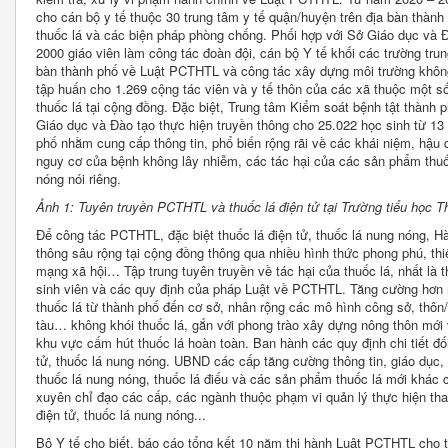
cho cán bộ y tế thuộc 30 trung tâm y tế quận/huyện trên địa bàn thàn
thuốc lá và các biện pháp phòng chống. Phối hợp với Sở Giáo dục và Đ
2000 giáo viên làm công tác đoàn đội, cán bộ Y tế khối các trường trun
bàn thành phố về Luật PCTHTL và công tác xây dựng môi trường không 
tập huấn cho 1.269 cộng tác viên và y tế thôn của các xã thuộc một s
thuốc lá tại cộng đồng. Đặc biệt, Trung tâm Kiểm soát bệnh tật thành 
Giáo dục và Đào tạo thực hiện truyền thông cho 25.022 học sinh từ 13 –
phố nhằm cung cấp thông tin, phổ biến rộng rãi về các khái niệm, hậu
nguy cơ của bệnh không lây nhiễm, các tác hại của các sản phẩm thuốc
nóng nói riêng.
Ảnh 1: Tuyên truyền PCTHTL và thuốc lá điện tử tại Trường tiểu học 
Để công tác PCTHTL, đặc biệt thuốc lá điện tử, thuốc lá nung nóng, Hà
thông sâu rộng tại cộng đồng thông qua nhiều hình thức phong phú, thiế
mạng xã hội… Tập trung tuyên truyền về tác hại của thuốc lá, nhất là t
sinh viên và các quy định của pháp Luật về PCTHTL. Tăng cường hơn 
thuốc lá từ thành phố đến cơ sở, nhân rộng các mô hình công sở, thôn
tàu… không khói thuốc lá, gắn với phong trào xây dựng nông thôn mới 
khu vực cấm hút thuốc lá hoàn toàn. Ban hành các quy định chi tiết đ
tử, thuốc lá nung nóng. UBND các cấp tăng cường thông tin, giáo dục, t
thuốc lá nung nóng, thuốc lá điếu và các sản phẩm thuốc lá mới khác 
xuyên chỉ đạo các cấp, các ngành thuộc phạm vi quản lý thực hiện than
điện tử, thuốc lá nung nóng...
Bộ Y tế cho biết, báo cáo tổng kết 10 năm thi hành Luật PCTHTL cho t