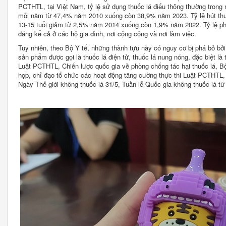
PCTHTL, tại Việt Nam, tỷ lệ sử dụng thuốc lá điếu thông thường trong
mỗi năm từ 47,4% năm 2010 xuống còn 38,9% năm 2023. Tỷ lệ hút thuố
13-15 tuổi giảm từ 2,5% năm 2014 xuống còn 1,9% năm 2022. Tỷ lệ ph
đáng kể cả ở các hộ gia đình, nơi cộng cộng và nơi làm việc.
Tuy nhiên, theo Bộ Y tế, những thành tựu này có nguy cơ bị phá bỏ bởi
sản phẩm được gọi là thuốc lá điện tử, thuốc lá nung nóng, đặc biệt là t
Luật PCTHTL, Chiến lược quốc gia về phòng chống tác hại thuốc lá, B
hợp, chỉ đạo tổ chức các hoạt động tăng cường thực thi Luật PCTHTL
Ngày Thế giới không thuốc lá 31/5, Tuần lễ Quốc gia không thuốc lá từ