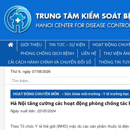
GIỚI THIỆU
TIN TỨC – SỰ KIỆN
HOẠT ĐỘNG CHUY
PHÒNG CHỐNG DỊCH BỆNH
LIÊN HỆ
THƯ VIỆN ẢN
CẢI CÁCH HÀNH CHÍNH VÀ CHUYỂN ĐỔI SỐ
THÔNG TIN TU
Thứ 6, ngày 07/08/2026
HOẠT ĐỘNG CHUYÊN MÔN
Sức khỏe môi trường - Y tế trường học
Hà Nội tăng cường các hoạt động phòng chống tác h
Ngày xuất bản: 22/05/2024
Theo Tổ chức Y tế thế giới (WHO) mặc dù các sản phẩm thuốc lá điện t