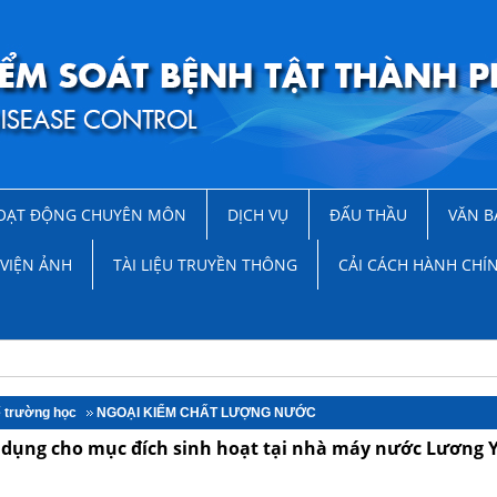
OẠT ĐỘNG CHUYÊN MÔN
DỊCH VỤ
ĐẤU THẦU
VĂN B
VIỆN ẢNH
TÀI LIỆU TRUYỀN THÔNG
CẢI CÁCH HÀNH CHÍ
ế trường học
NGOẠI KIỂM CHẤT LƯỢNG NƯỚC
ử dụng cho mục đích sinh hoạt tại nhà máy nước Lương 