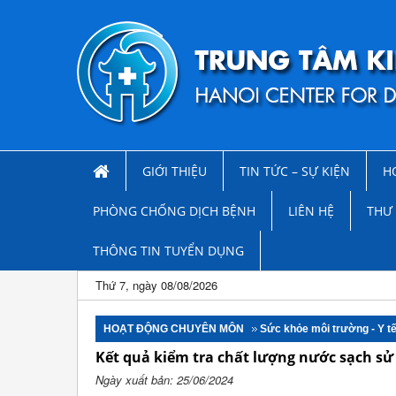
GIỚI THIỆU
TIN TỨC – SỰ KIỆN
H
PHÒNG CHỐNG DỊCH BỆNH
LIÊN HỆ
THƯ 
THÔNG TIN TUYỂN DỤNG
Thứ 7, ngày 08/08/2026
HOẠT ĐỘNG CHUYÊN MÔN
Sức khỏe môi trường - Y t
Kết quả kiểm tra chất lượng nước sạch s
Ngày xuất bản: 25/06/2024