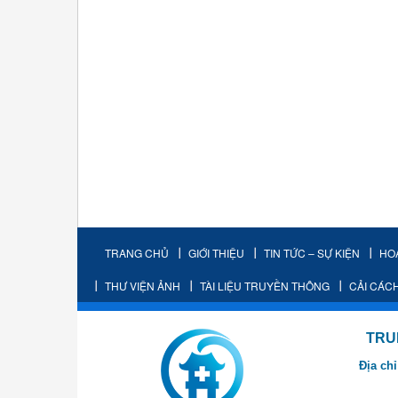
TRANG CHỦ
GIỚI THIỆU
TIN TỨC – SỰ KIỆN
HO
THƯ VIỆN ẢNH
TÀI LIỆU TRUYỀN THÔNG
CẢI CÁC
TRUNG TÂM K
Địa chỉ
- Cơ sở 2: Khu