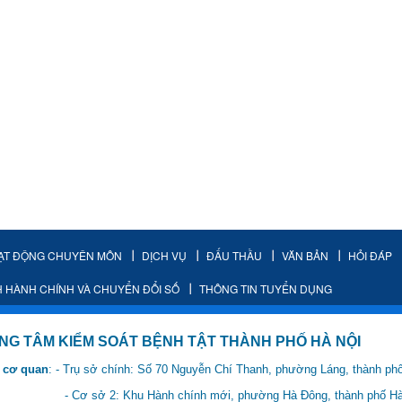
ẠT ĐỘNG CHUYÊN MÔN
DỊCH VỤ
ĐẤU THẦU
VĂN BẢN
HỎI ĐÁP
H HÀNH CHÍNH VÀ CHUYỂN ĐỔI SỐ
THÔNG TIN TUYỂN DỤNG
IỂM SOÁT BỆNH TẬT THÀNH PHỐ HÀ NỘI
 cơ quan
: - Trụ sở chính: Số 70 Nguyễn Chí Thanh, phường Láng, thành ph
 Hành chính mới, phường Hà Đông, thành phố Hà 