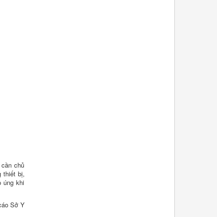
 cần chủ
thiết bị,
 úng khi
 cáo Sở Y