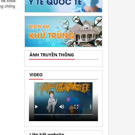
m đa khoa
òng chống
ẢNH TRUYỀN THÔNG
VIDEO
Liên kết website