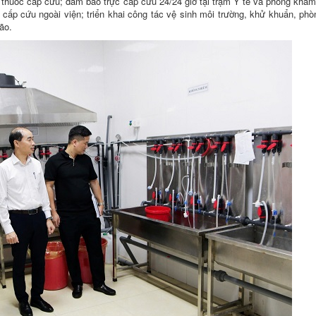
ố thuốc cấp cứu; đảm bảo trực cấp cứu 24/24 giờ tại trạm Y tế và phòng khá
 cấp cứu ngoài viện; triển khai công tác vệ sinh môi trường, khử khuẩn, ph
ão.