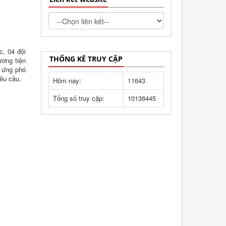
, 04 đội
THỐNG KÊ TRUY CẬP
ương tiện
p ứng phó
êu cầu.
Hôm nay:
11643
Tổng số truy cập:
10136445