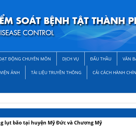
OẠT ĐỘNG CHUYÊN MÔN
DỊCH VỤ
ĐẤU THẦU
VĂN B
VIỆN ẢNH
TÀI LIỆU TRUYỀN THÔNG
CẢI CÁCH HÀNH CHÍ
ng lụt bão tại huyện Mỹ Đức và Chương Mỹ