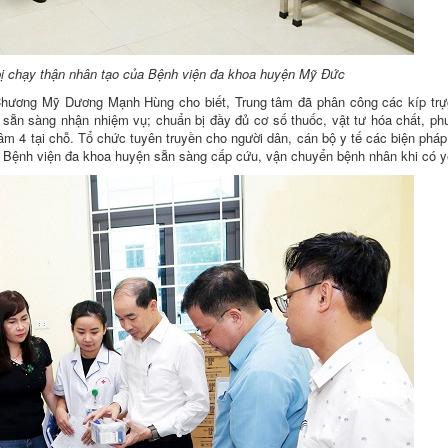
 bị chạy thận nhân tạo của Bệnh viện đa khoa huyện Mỹ Đức
hương Mỹ Dương Mạnh Hùng cho biết, Trung tâm đã phân công các kíp trực
ờ sẵn sàng nhận nhiệm vụ; chuẩn bị đầy đủ cơ số thuốc, vật tư hóa chất, ph
âm 4 tại chỗ. Tổ chức tuyên truyền cho người dân, cán bộ y tế các biện phá
ới Bệnh viện đa khoa huyện sẵn sàng cấp cứu, vận chuyển bệnh nhân khi có y