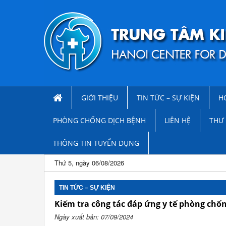
GIỚI THIỆU
TIN TỨC – SỰ KIỆN
H
PHÒNG CHỐNG DỊCH BỆNH
LIÊN HỆ
THƯ 
THÔNG TIN TUYỂN DỤNG
Thứ 5, ngày 06/08/2026
TIN TỨC – SỰ KIỆN
Kiểm tra công tác đáp ứng y tế phòng chố
Ngày xuất bản: 07/09/2024