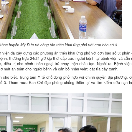
 khoa huyện Mỹ Đức về công tác triển khai ứng phó với cơn bão số 3.
iện đã xây dựng các phương án triển khai ứng phó với cơn bão số 3; phân 
ệnh, thường trực 24/24 giờ kịp thời cấp cứu người bệnh tại bệnh viện và sẵn
 điều trị cho bệnh nhân ngoại trú chạy thận nhân tạo. Ngoài ra, Bệnh việ
 cơ mất an toàn cho người bệnh và cán bộ nhân viên; cắt tỉa cây xanh.
o biết, Trung tâm Y tế chủ động phối hợp với chính quyền địa phương, đơ
o số 3. Tham mưu Ban Chỉ đạo phòng chống thiên tại và tìm kiếm cứu nạn 