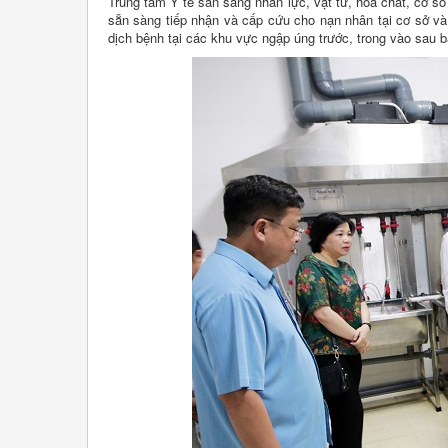
Trung tâm Y tế sẵn sàng nhân lực, vật tư, hóa chất, cơ s
sẵn sàng tiếp nhận và cấp cứu cho nạn nhân tại cơ sở và
dịch bệnh tại các khu vực ngập úng trước, trong vào sau b