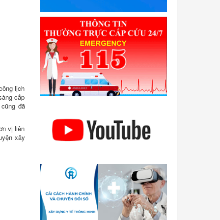
công lịch
 sàng cấp
n cũng đã
n vị liên
huyện xây