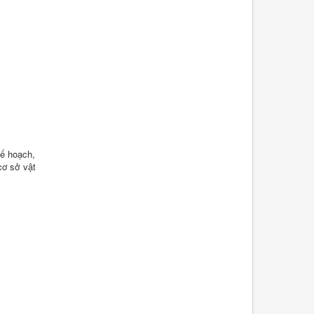
kế hoạch,
cơ sở vật