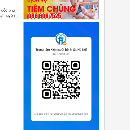
m đốc phụ
tại huyện