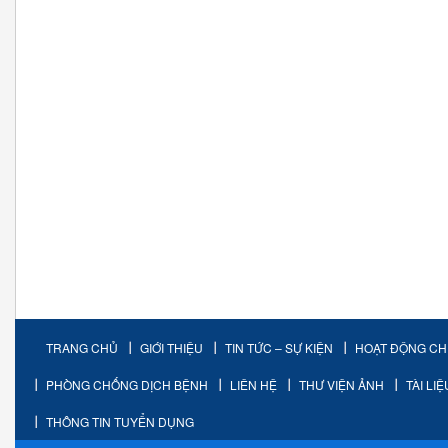
TRANG CHỦ
GIỚI THIỆU
TIN TỨC – SỰ KIỆN
HOẠT ĐỘNG C
PHÒNG CHỐNG DỊCH BỆNH
LIÊN HỆ
THƯ VIỆN ẢNH
TÀI LI
THÔNG TIN TUYỂN DỤNG