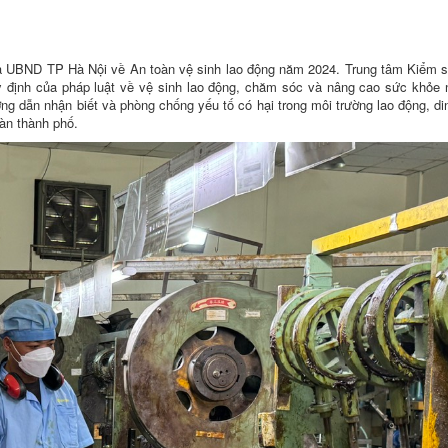
 UBND TP Hà Nội về An toàn vệ sinh lao động năm 2024. Trung tâm Kiểm s
uy định của pháp luật về vệ sinh lao động, chăm sóc và nâng cao sức khỏe 
ng dẫn nhận biết và phòng chống yếu tố có hại trong môi trường lao động, d
bàn thành phố.