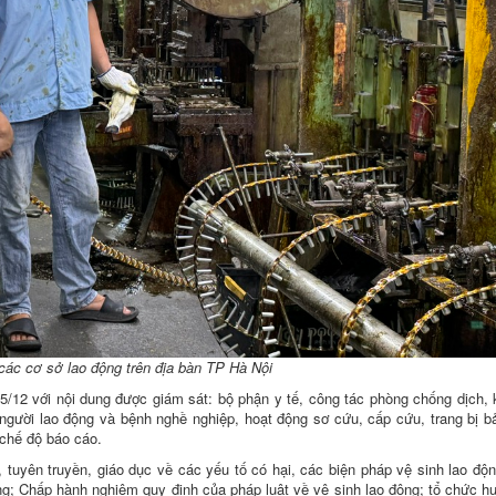
ác cơ sở lao động trên địa bàn TP Hà Nội
25/12 với nội dung được giám sát: bộ phận y tế, công tác phòng chống dịch,
 người lao động và bệnh nghề nghiệp, hoạt động sơ cứu, cấp cứu, trang bị b
 chế độ báo cáo.
 tuyên truyền, giáo dục về các yếu tố có hại, các biện pháp vệ sinh lao độ
ng; Chấp hành nghiêm quy định của pháp luật về vệ sinh lao động; tổ chức h