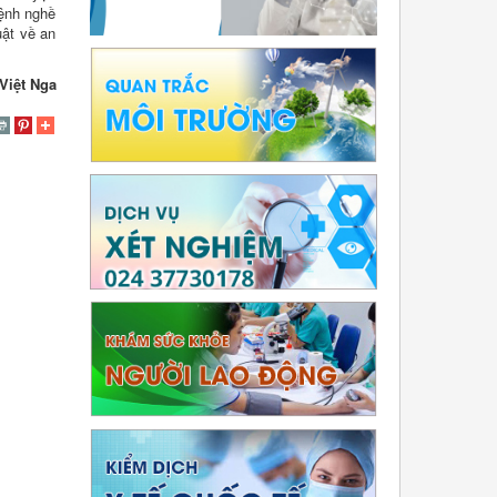
bệnh nghề
uật về an
Việt Nga