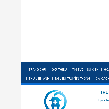
TRANG CHỦ
GIỚI THIỆU
TIN TỨC – SỰ KIỆN
HO
THƯ VIỆN ẢNH
TÀI LIỆU TRUYỀN THÔNG
CẢI CÁC
TRUNG TÂM K
Địa chỉ
- Cơ sở 2: Khu