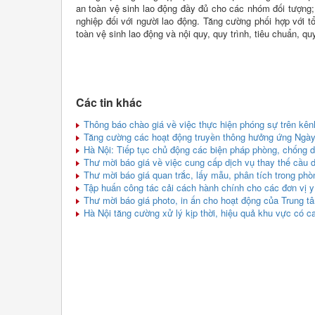
an toàn vệ sinh lao động đầy đủ cho các nhóm đối tượng;
nghiệp đối với người lao động. Tăng cường phối hợp với 
toàn vệ sinh lao động và nội quy, quy trình, tiêu chuẩn, q
Các tin khác
Thông báo chào giá về việc thực hiện phóng sự trên kên
Tăng cường các hoạt động truyền thông hưởng ứng Ngày
Hà Nội: Tiếp tục chủ động các biện pháp phòng, chống d
Thư mời báo giá về việc cung cấp dịch vụ thay thế cầu 
Thư mời báo giá quan trắc, lấy mẫu, phân tích trong phò
Tập huấn công tác cải cách hành chính cho các đơn vị y
Thư mời báo giá photo, in ấn cho hoạt động của Trung tâ
Hà Nội tăng cường xử lý kịp thời, hiệu quả khu vực có ca