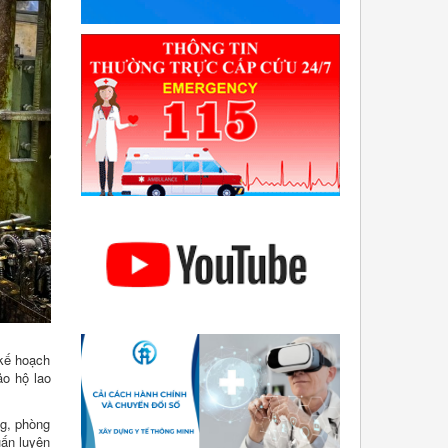
 kế hoạch
ảo hộ lao
ng, phòng
uấn luyện