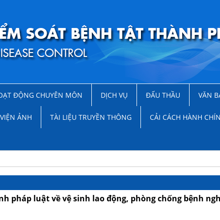
OẠT ĐỘNG CHUYÊN MÔN
DỊCH VỤ
ĐẤU THẦU
VĂN B
VIỆN ẢNH
TÀI LIỆU TRUYỀN THÔNG
CẢI CÁCH HÀNH CHÍ
ịnh pháp luật về vệ sinh lao động, phòng chống bệnh ng