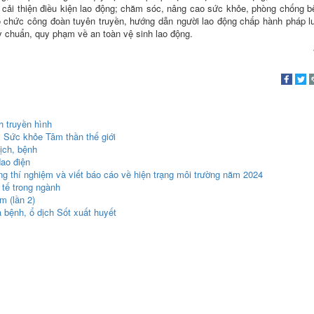
 cải thiện điều kiện lao động; chăm sóc, nâng cao sức khỏe, phòng chống 
tổ chức công đoàn tuyên truyền, hướng dẫn người lao động chấp hành pháp l
uy chuẩn, quy phạm về an toàn vệ sinh lao động.
h truyền hình
 Sức khỏe Tâm thần thế giới
ịch, bệnh
dao điện
ng thí nghiệm và viết báo cáo về hiện trạng môi trường năm 2024
 tế trong ngành
m (lần 2)
 bệnh, ổ dịch Sốt xuất huyết