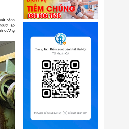
oát bệnh
người lao
inh dưỡng