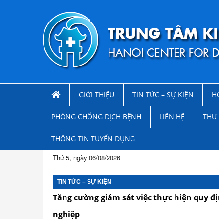
GIỚI THIỆU
TIN TỨC – SỰ KIỆN
H
PHÒNG CHỐNG DỊCH BỆNH
LIÊN HỆ
THƯ 
THÔNG TIN TUYỂN DỤNG
Thứ 5, ngày 06/08/2026
TIN TỨC – SỰ KIỆN
Tăng cường giám sát việc thực hiện quy đ
nghiệp