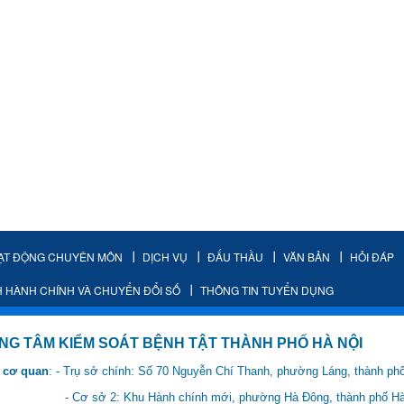
ẠT ĐỘNG CHUYÊN MÔN
DỊCH VỤ
ĐẤU THẦU
VĂN BẢN
HỎI ĐÁP
H HÀNH CHÍNH VÀ CHUYỂN ĐỔI SỐ
THÔNG TIN TUYỂN DỤNG
IỂM SOÁT BỆNH TẬT THÀNH PHỐ HÀ NỘI
 cơ quan
: - Trụ sở chính: Số 70 Nguyễn Chí Thanh, phường Láng, thành ph
 Hành chính mới, phường Hà Đông, thành phố Hà 