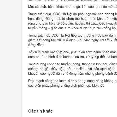
Một số dịch, bệnh khác như ho gà, liên cầu lợn, não mô cầ
Trong tuần qua, CDC Hà Nội đã phối hợp với các đơn vị li
hoạt động. Đồng thời, tổ chức tập huấn triển khai tiêm v
rộng cho cán bộ y tế 30 quận, huyện, thị xã… Các hoạt độ
truyền thông – giáo dục sức khỏe được thực hiện đồng bộ,
Trong tuần tới, CDC Hà Nội tiếp tục thường trực bảo đả
giám sát công tác xử lý ổ dịch, khu vực nguy cơ sốt xuấ
(Ứng Hòa).
Tổ chức giám sát chặt chẽ, phát hiện sớm bệnh nhân mắ
nắm bắt tình hình dịch bệnh, điều tra, xử lý kịp thời ca bện
Tăng cường công tác truyền thông, thông tin kịp thời, đầy
miệng, ho gà, thủy đậu, sởi, rubella… và các dịch bệnh 
khuyến cáo người dân chủ động tiêm chủng phòng bệnh đầy
Đẩy mạnh công tác kiểm dịch y tế tại cảng hàng không 
các biện pháp phòng chống dịch phù hợp, kịp thời.
Các tin khác