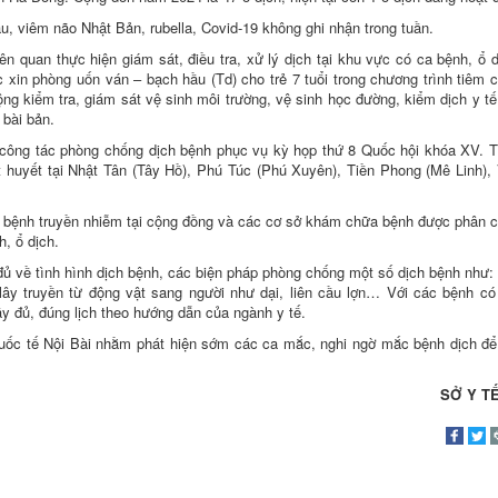
u, viêm não Nhật Bản, rubella, Covid-19 không ghi nhận trong tuần.
ên quan thực hiện giám sát, điều tra, xử lý dịch tại khu vực có ca bệnh, ổ 
ắc xin phòng uốn ván – bạch hầu (Td) cho trẻ 7 tuổi trong chương trình tiêm
ng kiểm tra, giám sát vệ sinh môi trường, vệ sinh học đường, kiểm dịch y tế
 bài bản.
m công tác phòng chống dịch bệnh phục vụ kỳ họp thứ 8 Quốc hội khóa XV. 
t huyết tại Nhật Tân (Tây Hồ), Phú Túc (Phú Xuyên), Tiền Phong (Mê Linh),
c bệnh truyền nhiễm tại cộng đồng và các cơ sở khám chữa bệnh được phân
h, ổ dịch.
 đủ về tình hình dịch bệnh, các biện pháp phòng chống một số dịch bệnh như:
lây truyền từ động vật sang người như dại, liên cầu lợn… Với các bệnh có
 đủ, đúng lịch theo hướng dẫn của ngành y tế.
quốc tế Nội Bài nhằm phát hiện sớm các ca mắc, nghi ngờ mắc bệnh dịch đ
SỞ Y TẾ