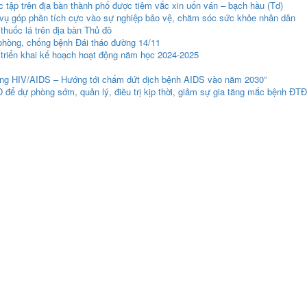
c tập trên địa bàn thành phố được tiêm vắc xin uốn ván – bạch hầu (Td)
 vụ góp phần tích cực vào sự nghiệp bảo vệ, chăm sóc sức khỏe nhân dân
thuốc lá trên địa bàn Thủ đô
phòng, chống bệnh Đái tháo đường 14/11
 triển khai kế hoạch hoạt động năm học 2024-2025
hống HIV/AIDS – Hướng tới chấm dứt dịch bệnh AIDS vào năm 2030”
ể dự phòng sớm, quản lý, điều trị kịp thời, giảm sự gia tăng mắc bệnh ĐTĐ