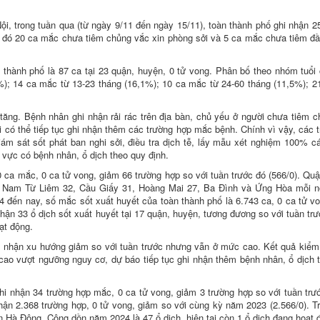
i, trong tuần qua (từ ngày 9/11 đến ngày 15/11), toàn thành phố ghi nhận 
rong đó 20 ca mắc chưa tiêm chủng vắc xin phòng sởi và 5 ca mắc chưa tiêm đ
thành phố là 87 ca tại 23 quận, huyện, 0 tử vong. Phân bố theo nhóm tuổi
4%); 14 ca mắc từ 13-23 tháng (16,1%); 10 ca mắc từ 24-60 tháng (11,5%); 
ăng. Bệnh nhân ghi nhận rải rác trên địa bàn, chủ yếu ở người chưa tiêm 
i có thể tiếp tục ghi nhận thêm các trường hợp mắc bệnh. Chính vì vậy, các 
iám sát sốt phát ban nghi sởi, điều tra dịch tễ, lấy mẫu xét nghiệm 100% c
 vực có bệnh nhân, ổ dịch theo quy định.
0 ca mắc, 0 ca tử vong, giảm 66 trường hợp so với tuần trước đó (566/0). Qu
 Nam Từ Liêm 32, Cầu Giấy 31, Hoàng Mai 27, Ba Đình và Ứng Hòa mỗi nơ
đến nay, số mắc sốt xuất huyết của toàn thành phố là 6.743 ca, 0 ca tử v
hận 33 ổ dịch sốt xuất huyết tại 17 quận, huyện, tương đương so với tuần tr
ạt động.
i nhận xu hướng giảm so với tuần trước nhưng vẫn ở mức cao. Kết quả kiểm
ý cao vượt ngưỡng nguy cơ, dự báo tiếp tục ghi nhận thêm bệnh nhân, ổ dịch 
hi nhận 34 trường hợp mắc, 0 ca tử vong, giảm 3 trường hợp so với tuần trướ
ận 2.368 trường hợp, 0 tử vong, giảm so với cùng kỳ năm 2023 (2.566/0). T
n Hà Đông. Cộng dồn năm 2024 là 47 ổ dịch, hiện tại còn 1 ổ dịch đang hoạt 