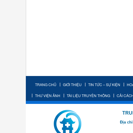
TRANG CHỦ
GIỚI THIỆU
TIN TỨC – SỰ KIỆN
HO
THƯ VIỆN ẢNH
TÀI LIỆU TRUYỀN THÔNG
CẢI CÁC
TRUNG TÂM K
Địa chỉ
- Cơ sở 2: Khu