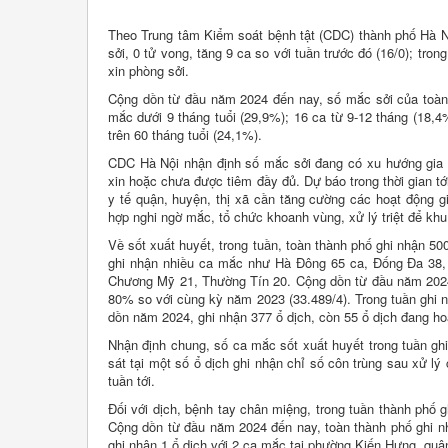
Theo Trung tâm Kiểm soát bệnh tật (CDC) thành phố Hà Nộ
sởi, 0 tử vong, tăng 9 ca so với tuần trước đó (16/0); t
xin phòng sởi.
Cộng dồn từ đầu năm 2024 đến nay, số mắc sởi của toàn 
mắc dưới 9 tháng tuổi (29,9%); 16 ca từ 9-12 tháng (18,
trên 60 tháng tuổi (24,1%).
CDC Hà Nội nhận định số mắc sởi đang có xu hướng gia t
xin hoặc chưa được tiêm đầy đủ. Dự báo trong thời gian tớ
y tế quận, huyện, thị xã cần tăng cường các hoạt động g
hợp nghi ngờ mắc, tổ chức khoanh vùng, xử lý triệt để khu
Về sốt xuất huyết, trong tuần, toàn thành phố ghi nhận 50
ghi nhận nhiều ca mắc như Hà Đông 65 ca, Đống Đa 38,
Chương Mỹ 21, Thường Tín 20. Cộng dồn từ đầu năm 2024 
80% so với cùng kỳ năm 2023 (33.489/4). Trong tuần ghi n
dồn năm 2024, ghi nhận 377 ổ dịch, còn 55 ổ dịch đang ho
Nhận định chung, số ca mắc sốt xuất huyết trong tuần gh
sát tại một số ổ dịch ghi nhận chỉ số côn trùng sau xử l
tuần tới.
Đối với dịch, bệnh tay chân miệng, trong tuần thành phố g
Cộng dồn từ đầu năm 2024 đến nay, toàn thành phố ghi nh
ghi nhận 1 ổ dịch với 2 ca mắc tại phường Kiến Hưng, quậ