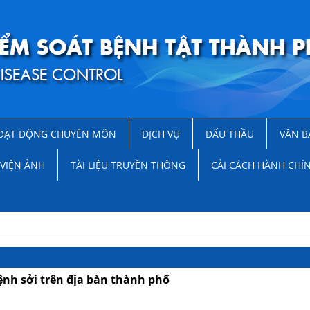
OẠT ĐỘNG CHUYÊN MÔN
DỊCH VỤ
ĐẤU THẦU
VĂN B
VIỆN ẢNH
TÀI LIỆU TRUYỀN THÔNG
CẢI CÁCH HÀNH CHÍ
ệnh sởi trên địa bàn thành phố