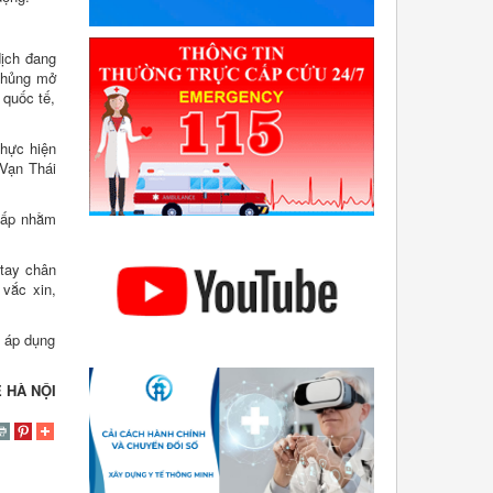
dịch đang
 chủng mở
 quốc tế,
Thực hiện
 Vạn Thái
 cấp nhằm
 tay chân
 vắc xin,
ể áp dụng
 HÀ NỘI