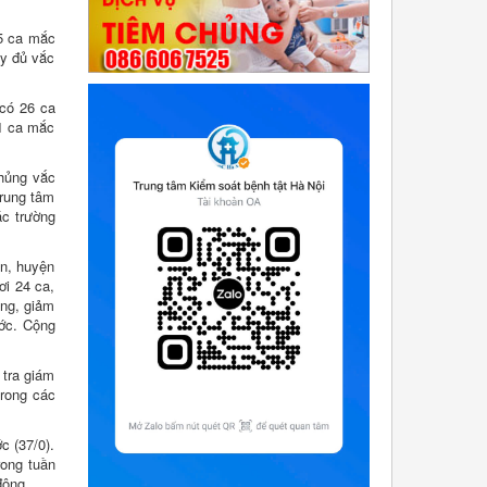
25 ca mắc
ầy đủ vắc
 có 26 ca
21 ca mắc
chủng vắc
trung tâm
ác trường
ận, huyện
i 24 ca,
ong, giảm
ước. Cộng
 tra giám
trong các
c (37/0).
rong tuần
động.