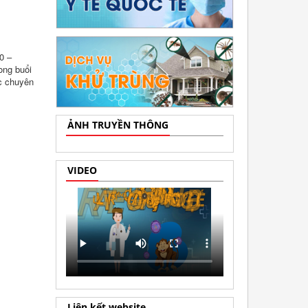
0 –
ong buổi
ác chuyên
ẢNH TRUYỀN THÔNG
VIDEO
Liên kết website