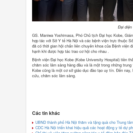
Đại diện
GS. Maniwa Yoshimasa, Phó Chủ tịch Đại học Kobe, Giám 
hợp tác với Sở Y tế Hà Nội và các bệnh viện trực thuộc S
đã có thời gian hội chẩn liên chuyên khoa của Bệnh viện
hạnh khi được hợp tác trao cơ hội cho nhau .
Bệnh viện Đại học Kobe (Kobe University Hospital) tiền th
chăm sóc lâm sàng hàng đầu và là một trong những trung tâ
Kobe cũng là một cơ sở giáo dục đào tạo uy tín. Đến nay,
cứu, chăm sóc lâm sàng.
Các tin khác
UBND thành phố Hà Nội thăm và tặng quà cho Trung tâm 
CDC Hà Nội triển khai hiệu quả các hoạt động y tế dự 
Chỉ thị về việc tăng cường công tác y tế đảm bảo đón 