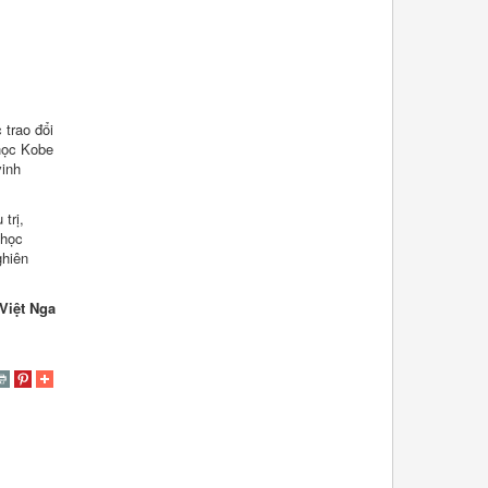
trao đổi
 học Kobe
vinh
trị,
 học
ghiên
Việt Nga