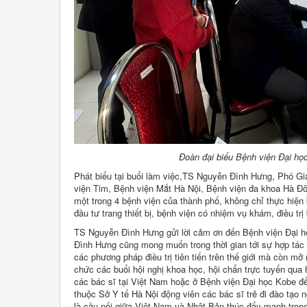
Đoàn đại biểu Bệnh viện Đại họ
Phát biểu tại buổi làm việc,TS Nguyễn Đình Hưng, Phó Gi
viện Tim, Bệnh viện Mắt Hà Nội, Bệnh viện đa khoa Hà Đ
một trong 4 bệnh viện của thành phố, không chỉ thực hiệ
đầu tư trang thiết bị, bệnh viện có nhiệm vụ khám, điều t
TS Nguyễn Đình Hưng gửi lời cảm ơn đến Bệnh viện Đại h
Đình Hưng cũng mong muốn trong thời gian tới sự hợp tác 
các phương pháp điều trị tiên tiến trên thế giới mà còn mở
chức các buổi hội nghị khoa học, hội chẩn trực tuyến qua
các bác sĩ tại Việt Nam hoặc ở Bệnh viện Đại học Kobe để
thuộc Sở Y tế Hà Nội động viên các bác sĩ trẻ đi đào tạo 
là cầu nối giữa Việt Nam và Nhật Bản thúc đẩy mạnh trong