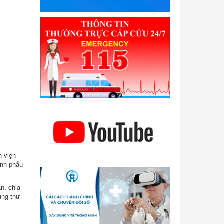
h viện
ành phẫu
n, chia
ung thư