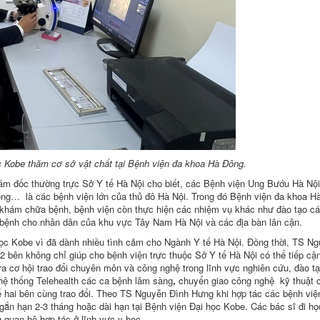
c Kobe thăm cơ sở vật chất tại Bệnh viện đa khoa Hà Đông.
ám đốc thường trực Sở Y tế Hà Nội cho biết, các Bệnh viện Ung Bướu Hà Nộ
ông… là các bệnh viện lớn của thủ đô Hà Nội. Trong đó Bệnh viện đa khoa H
n khám chữa bệnh, bệnh viện còn thực hiện các nhiệm vụ khác như đào tạo cá
rị bệnh cho nhân dân của khu vực Tây Nam Hà Nội và các địa bàn lân cận.
ọc Kobe vì đã dành nhiều tình cảm cho Ngành Y tế Hà Nội. Đồng thời, TS N
2 bên không chỉ giúp cho bệnh viện trực thuộc Sở Y tế Hà Nội có thể tiếp cậ
 ra cơ hội trao đổi chuyên môn và công nghệ trong lĩnh vực nghiên cứu, đào tạ
 hệ thống Telehealth các ca bệnh lâm sàng
,
chuyển giao công nghệ kỹ thuật 
 hai bên cùng trao đổi. Theo TS Nguyễn Đình Hưng khi hợp tác các bệnh việ
ngắn hạn 2-3 tháng hoặc dài hạn tại Bệnh viện Đại học Kobe. Các bác sĩ đi họ
 quan hệ hợp tác ở lĩnh vực y học.