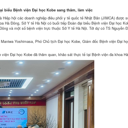
đại biểu Bệnh viện Đại học Kobe sang thăm, làm việc
à Hiệp hội các doanh nghiệp điều phối y tế quốc tế Nhật Bản (JIMCA) được s
hoa Hà Đông, Sở Y tế Hà Nội có buổi tiếp Đoàn đại biểu Bệnh viện Đại học K
 Đông và một số bệnh viện trực thuộc Sở Y tế Hà Nội. Tới dự có TS Nguyễn Đ
 Maniwa Yoshimasa, Phó Chủ tịch Đại học Kobe, Giám đốc Bệnh viện Đại h
h viện Đại học Kobe đã thăm quan, khảo sát thực tế tại Bệnh viện đa khoa H