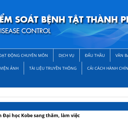
OẠT ĐỘNG CHUYÊN MÔN
DỊCH VỤ
ĐẤU THẦU
VĂN B
VIỆN ẢNH
TÀI LIỆU TRUYỀN THÔNG
CẢI CÁCH HÀNH CHÍ
ện Đại học Kobe sang thăm, làm việc