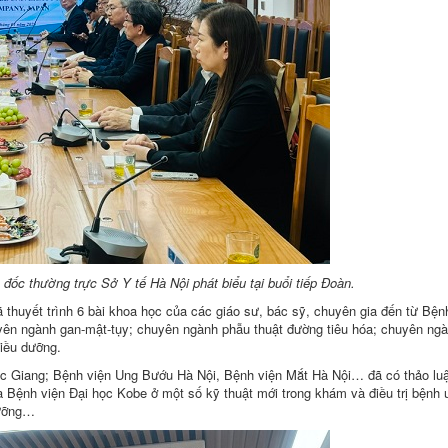
c thường trực Sở Y tế Hà Nội phát biểu tại buổi tiếp Đoàn.
 thuyết trình 6 bài khoa học của các giáo sư, bác sỹ, chuyên gia đến từ Bện
yên ngành gan-mật-tụy; chuyên ngành phẫu thuật đường tiêu hóa; chuyên ng
iều dưỡng.
ức Giang; Bệnh viện Ung Bướu Hà Nội, Bệnh viện Mắt Hà Nội… đã có thảo luậ
 Bệnh viện Đại học Kobe ở một số kỹ thuật mới trong khám và điều trị bệnh 
dưỡng…