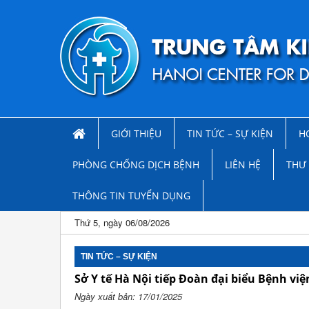
GIỚI THIỆU
TIN TỨC – SỰ KIỆN
H
PHÒNG CHỐNG DỊCH BỆNH
LIÊN HỆ
THƯ 
THÔNG TIN TUYỂN DỤNG
Thứ 5, ngày 06/08/2026
TIN TỨC – SỰ KIỆN
Sở Y tế Hà Nội tiếp Đoàn đại biểu Bệnh vi
Ngày xuất bản: 17/01/2025