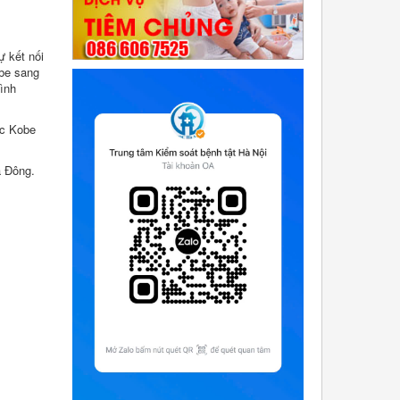
ự kết nối
obe sang
ình
ọc Kobe
à Đông.