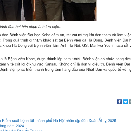
 lãnh đạo hai bên chụp ảnh lưu niệm.
đốc Bệnh viện Đại học Kobe cảm ơn, rất vui mừng khi đến thăm và làm việc 
ở. Trong quá trình đi thăm khảo sát tại Bệnh viện đa Hà Đông, Bệnh viện Đại
 đa khoa Hà Đông với Bệnh viện Tâm Anh Hà Nội. GS. Maniwa Yoshimasa rất 
ân là Bệnh viện Kobe, được thành lập năm 1869. Bệnh viện có chức năng điều 
m y tế cốt lõi ở khu vực Kansai. Không chỉ là đơn vị điều trị, Bệnh viện Đại
 Bệnh viện phát triển thành trung tâm hàng đầu của Nhật Bản và quốc tế về n
Kiểm soát bệnh tật thành phố Hà Nội nhân dịp đón Xuân Ất tỵ 2025
phòng năm 2024
Tết Nguyên Đán Ất Tỵ 2025