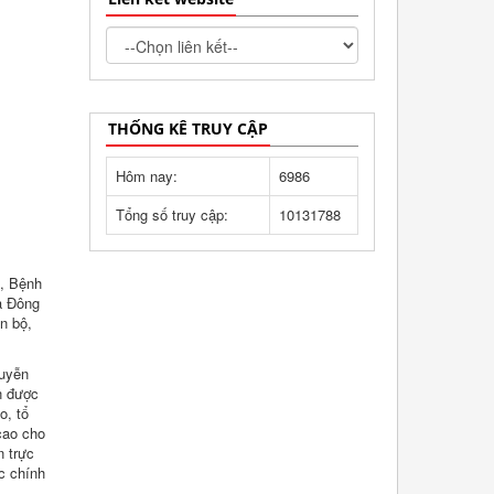
THỐNG KÊ TRUY CẬP
Hôm nay:
6986
Tổng số truy cập:
10131788
i, Bệnh
à Đông
n bộ,
guyễn
n được
o, tổ
cao cho
n trực
c chính