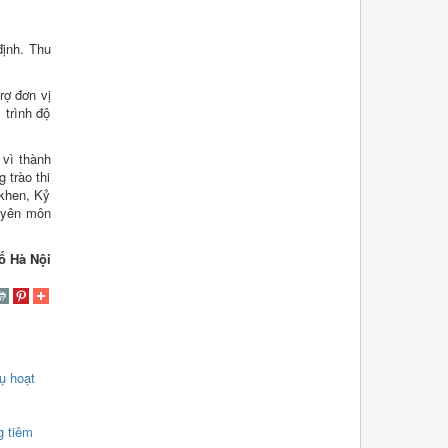
định. Thu
rợ đơn vị
 trình độ
 vì thành
 trào thi
 khen, Kỷ
huyên môn
ố Hà Nội
ụ hoạt
g tiêm