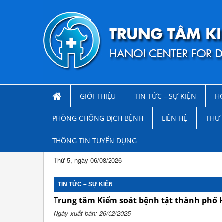
GIỚI THIỆU
TIN TỨC – SỰ KIỆN
H
PHÒNG CHỐNG DỊCH BỆNH
LIÊN HỆ
THƯ 
THÔNG TIN TUYỂN DỤNG
Thứ 5, ngày 06/08/2026
TIN TỨC – SỰ KIỆN
Trung tâm Kiểm soát bệnh tật thành phố 
Ngày xuất bản: 26/02/2025