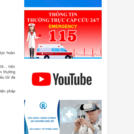
.
 lực hoàn
-19… trên
âm thường
ểu tối đa
biện pháp