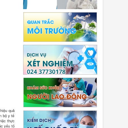
 hiệu quả
n bộ y tế
việc thực
ác yếu tố