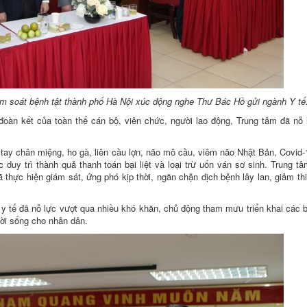
ểm soát bệnh tật thành phố Hà Nội xúc động nghe Thư Bác Hồ gửi ngành Y tế
oàn kết của toàn thể cán bộ, viên chức, người lao động, Trung tâm đã nỗ
, tay chân miệng, ho gà, liên cầu lợn, não mô cầu, viêm não Nhật Bản, Covid
 duy trì thành quả thanh toán bại liệt và loại trừ uốn ván sơ sinh. Trung t
 thực hiện giám sát, ứng phó kịp thời, ngăn chặn dịch bệnh lây lan, giảm thi
ộ y tế đã nỗ lực vượt qua nhiều khó khăn, chủ động tham mưu triển khai các 
ời sống cho nhân dân.