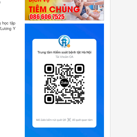
m
g học tập
 “Lương Y