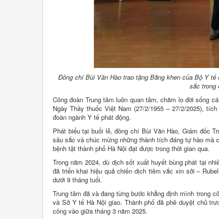
Đồng chí Bùi Văn Hào trao tặng Bằng khen của Bộ Y tế 
sắc trong
Công đoàn Trung tâm luôn quan tâm, chăm lo đời sống cá
Ngày Thầy thuốc Việt Nam (27/2/1955 – 27/2/2025), tích
đoàn ngành Y tế phát động.
Phát biểu tại buổi lễ, đồng chí Bùi Văn Hào, Giám đốc Tru
sâu sắc và chúc mừng những thành tích đáng tự hào mà cá
bệnh tật thành phố Hà Nội đạt được trong thời gian qua.
Trong năm 2024, dù dịch sốt xuất huyết bùng phát tại nhi
đã triển khai hiệu quả chiến dịch tiêm vắc xin sởi – Rube
dưới 9 tháng tuổi.
Trung tâm đã và đang từng bước khẳng định mình trong c
và Sở Y tế Hà Nội giao. Thành phố đã phê duyệt chủ trươ
công vào giữa tháng 3 năm 2025.