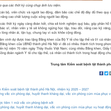
o qua các thời kỳ cùng chụp ảnh lưu niệm.
cán bộ, viên chức và người lao động, đảm bảo các chế độ đầy đủ theo quy 
nâng cao chất lượng cuộc sống người lao động.
c thời kỳ ngày càng đoàn kết, chia sẻ kinh nghiệm quý báu, góp phần hỗ t
bác sĩ, nhân viên y tế sẽ không ngừng học tập, trau dồi, nâng cao kỹ năng,
lòng nhân ái, tận tụy, chung tay vì sức khỏe cộng đồng.
 tâm vinh dự được trao tặng Bằng khen của Bộ Y tế cho tập thể và 01 cá nhân
 Bằng khen của UBND thành phố Hà Nội vì đã có nhiều thành tích trong phong
đến kỷ niệm 70 năm ngày Thầy thuốc Việt Nam; cùng nhiều Bằng khen, Giấy
ng đoàn ngành Y tế cho tập thể, cá nhân có thành tích trong hoạt động c
Trung tâm Kiểm soát bệnh tật thành ph
m Kiểm soát bệnh tật thành phố Hà Nội, nhiệm kỳ 2025 – 2027
ứng vắc xin phòng dại, huyết thanh kháng dại, vắc xin phòng cúm mùa phục v
ợc tiêm 1 mũi vắc xin phòng bệnh sởi
phòng dại, huyết thanh kháng dại, vắc xin phòng cúm mùa phục vụ hoạt độn