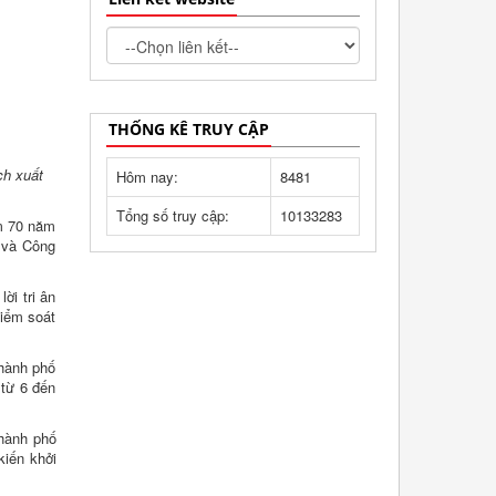
THỐNG KÊ TRUY CẬP
ch xuất
Hôm nay:
8481
Tổng số truy cập:
10133283
ệm 70 năm
ế và Công
ời tri ân
Kiểm soát
Thành phố
 từ 6 đến
Thành phố
kiến khởi