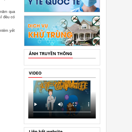
g năm qua
sĩ đều có
 niêm yết
ẢNH TRUYỀN THÔNG
VIDEO
Liên kết website