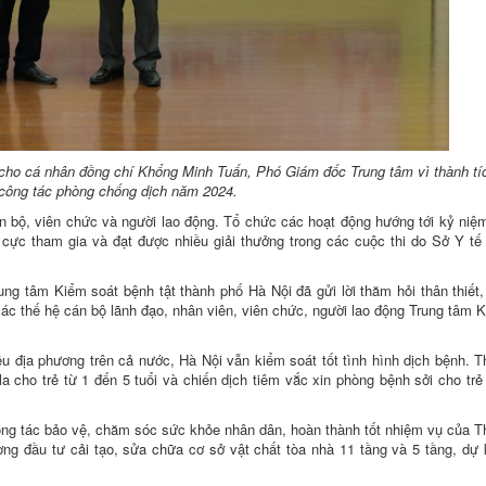
cho cá nhân đồng chí Khổng Minh Tuấn, Phó Giám đốc Trung tâm vì thành tí
 công tác phòng chống dịch năm 2024.
n bộ, viên chức và người lao động. Tổ chức các hoạt động hướng tới kỷ ni
 cực tham gia và đạt được nhiều giải thưởng trong các cuộc thi do Sở Y t
ng tâm Kiểm soát bệnh tật thành phố Hà Nội đã gửi lời thăm hỏi thân thiết, l
c thế hệ cán bộ lãnh đạo, nhân viên, viên chức, người lao động Trung tâm 
ều địa phương trên cả nước, Hà Nội vẫn kiểm soát tốt tình hình dịch bệnh. 
lla cho trẻ từ 1 đến 5 tuổi và chiến dịch tiêm vắc xin phòng bệnh sởi cho trẻ
ông tác bảo vệ, chăm sóc sức khỏe nhân dân, hoàn thành tốt nhiệm vụ của 
ng đầu tư cải tạo, sửa chữa cơ sở vật chất tòa nhà 11 tầng và 5 tầng, dự 