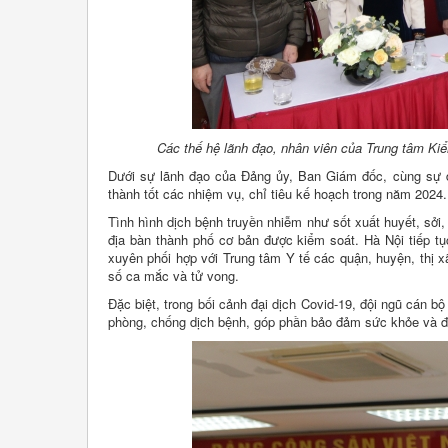
Các thế hệ lãnh đạo, nhân viên của Trung tâm Ki
Dưới sự lãnh đạo của Đảng ủy, Ban Giám đốc, cùng sự đ
thành tốt các nhiệm vụ, chỉ tiêu kế hoạch trong năm 2024.
Tình hình dịch bệnh truyền nhiễm như sốt xuất huyết, sởi
địa bàn thành phố cơ bản được kiểm soát. Hà Nội tiếp tục
xuyên phối hợp với Trung tâm Y tế các quận, huyện, thị xã
số ca mắc và tử vong.
Đặc biệt, trong bối cảnh đại dịch Covid-19, đội ngũ cán b
phòng, chống dịch bệnh, góp phần bảo đảm sức khỏe và đ