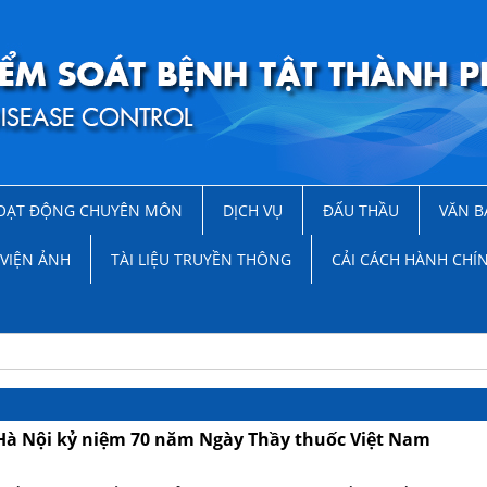
OẠT ĐỘNG CHUYÊN MÔN
DỊCH VỤ
ĐẤU THẦU
VĂN B
VIỆN ẢNH
TÀI LIỆU TRUYỀN THÔNG
CẢI CÁCH HÀNH CHÍ
Hà Nội kỷ niệm 70 năm Ngày Thầy thuốc Việt Nam