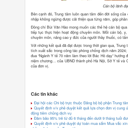
Cán bộ lãnh đạ
Bên cạnh đó, Trung tâm luôn quan tâm đến đời sống của 
nhập không ngừng được cải thiện qua từng năm, góp phần 
Đồng chí Bùi Văn Hào mong muốn các thế hệ cán bộ qua cá
tiếp tục thực hiện hoạt động chuyên môn. Mỗi cán bộ, y, 
chuyên môn, nâng cao y đức của người thầy thuốc, có tấm 
Với những kết quả đã đạt được trong thời gian qua, Trung
tích xuất sắc trong công tác phòng chống dịch năm 2024;
đua “Ngành Y tế 70 năm làm theo lời Bác Hồ dạy” hướng 
niệm chương… của UBND thành phố Hà Nội, Sở Y tế và Cô
của đơn vị.
Các tin khác
Đại hội các Chi bộ trực thuộc Đảng bộ bộ phận Trung tâ
Quyết định v/v phê duyệt kết quả lựa chọn đơn vị cung 
động tiêm chủng dịch vụ
Đảm bảo 95% trẻ từ đủ 6 tháng đến dưới 9 tháng tuổi đư
Quyết định v/v phê duyệt dự toán mua sắm Mua vắc xin 