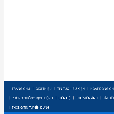
TRANG CHỦ
GIỚI THIỆU
TIN TỨC – SỰ KIỆN
HOẠT ĐỘNG C
PHÒNG CHỐNG DỊCH BỆNH
LIÊN HỆ
THƯ VIỆN ẢNH
TÀI LI
THÔNG TIN TUYỂN DỤNG