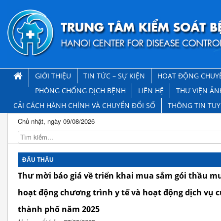
GIỚI THIỆU
TIN TỨC – SỰ KIỆN
HOẠT ĐỘNG CHUY
PHÒNG CHỐNG DỊCH BỆNH
LIÊN HỆ
THƯ VIỆN ẢN
CẢI CÁCH HÀNH CHÍNH VÀ CHUYỂN ĐỔI SỐ
THÔNG TIN TU
Chủ nhật, ngày 09/08/2026
ĐẤU THẦU
Thư mời báo giá về triển khai mua sắm gói thầu 
hoạt động chương trình y tế và hoạt động dịch vụ c
thành phố năm 2025