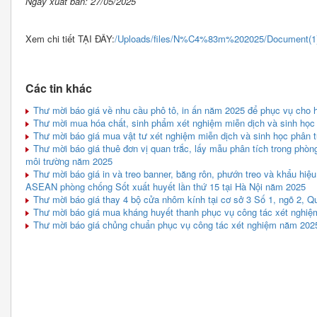
Ngày xuất bản: 27/05/2025
Xem chi tiết TẠI ĐÂY:
/Uploads/files/N%C4%83m%202025/Document(1)
Các tin khác
Thư mời báo giá về nhu cầu phô tô, in ấn năm 2025 để phục vụ cho 
Thư mời mua hóa chất, sinh phẩm xét nghiệm miễn dịch và sinh học
Thư mời báo giá mua vật tư xét nghiệm miễn dịch và sinh học phân 
Thư mời báo giá thuê đơn vị quan trắc, lấy mẫu phân tích trong phòng
môi trường năm 2025
Thư mời báo giá in và treo banner, băng rôn, phướn treo và khẩu hiệ
ASEAN phòng chống Sốt xuất huyết lần thứ 15 tại Hà Nội năm 2025
Thư mời báo giá thay 4 bộ cửa nhôm kính tại cơ sở 3 Số 1, ngõ 2, Q
Thư mời báo giá mua kháng huyết thanh phục vụ công tác xét nghiệ
Thư mời báo giá chủng chuẩn phục vụ công tác xét nghiệm năm 2025