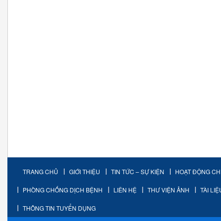
TRANG CHỦ
GIỚI THIỆU
TIN TỨC – SỰ KIỆN
HOẠT ĐỘNG C
PHÒNG CHỐNG DỊCH BỆNH
LIÊN HỆ
THƯ VIỆN ẢNH
TÀI LI
THÔNG TIN TUYỂN DỤNG