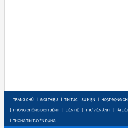
TRANG CHỦ
GIỚI THIỆU
TIN TỨC – SỰ KIỆN
HOẠT ĐỘNG C
PHÒNG CHỐNG DỊCH BỆNH
LIÊN HỆ
THƯ VIỆN ẢNH
TÀI LI
THÔNG TIN TUYỂN DỤNG