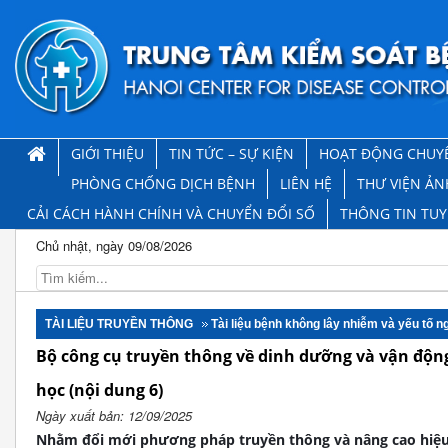
GIỚI THIỆU
TIN TỨC – SỰ KIỆN
HOẠT ĐỘNG CHUY
PHÒNG CHỐNG DỊCH BỆNH
LIÊN HỆ
THƯ VIỆN ẢN
CẢI CÁCH HÀNH CHÍNH VÀ CHUYỂN ĐỔI SỐ
THÔNG TIN TU
Chủ nhật, ngày 09/08/2026
TÀI LIỆU TRUYỀN THÔNG
Tài liệu bệnh không lây nhiễm và yếu tố 
Bộ công cụ truyền thông về dinh dưỡng và vận động
học (nội dung 6)
Ngày xuất bản: 12/09/2025
Nhằm đổi mới phương pháp truyền thông và nâng cao hiệu