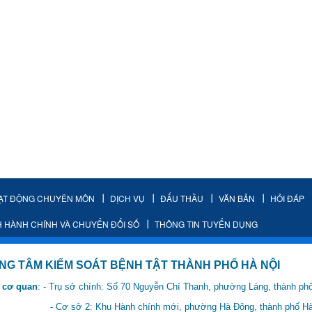
ẠT ĐỘNG CHUYÊN MÔN
DỊCH VỤ
ĐẤU THẦU
VĂN BẢN
HỎI ĐÁP
H HÀNH CHÍNH VÀ CHUYỂN ĐỔI SỐ
THÔNG TIN TUYỂN DỤNG
IỂM SOÁT BỆNH TẬT THÀNH PHỐ HÀ NỘI
 cơ quan
: - Trụ sở chính: Số 70 Nguyễn Chí Thanh, phường Láng, thành ph
 Hành chính mới, phường Hà Đông, thành phố Hà 