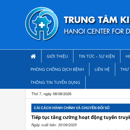
GIỚI THIỆU
TIN TỨC – SỰ KIỆN
H
PHÒNG CHỐNG DỊCH BỆNH
LIÊN HỆ
THƯ 
THÔNG TIN TUYỂN DỤNG
Thứ 7, ngày 08/08/2026
CẢI CÁCH HÀNH CHÍNH VÀ CHUYỂN ĐỔI SỐ
Tiếp tục tăng cường hoạt động tuyên truyề
Ngày xuất bản: 30/09/2025