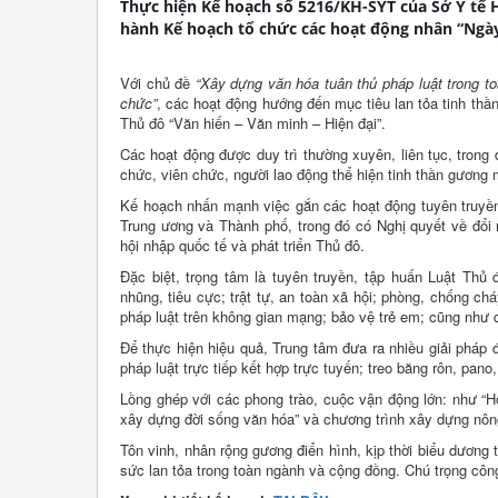
Thực hiện Kế hoạch số 5216/KH-SYT của Sở Y tế 
hành Kế hoạch tổ chức các hoạt động nhân “Ngày
Với chủ đề
“Xây dựng văn hóa tuân thủ pháp luật trong t
chức”
, các hoạt động hướng đến mục tiêu lan tỏa tinh thầ
Thủ đô “Văn hiến – Văn minh – Hiện đại”.
Các hoạt động được duy trì thường xuyên, liên tục, trong
chức, viên chức, người lao động thể hiện tinh thần gương m
Kế hoạch nhấn mạnh việc gắn các hoạt động tuyên truyền, 
Trung ương và Thành phố, trong đó có Nghị quyết về đổi 
hội nhập quốc tế và phát triển Thủ đô.
Đặc biệt, trọng tâm là tuyên truyền, tập huấn Luật Th
nhũng, tiêu cực; trật tự, an toàn xã hội; phòng, chống c
pháp luật trên không gian mạng; bảo vệ trẻ em; cũng như 
Để thực hiện hiệu quả, Trung tâm đưa ra nhiều giải pháp 
pháp luật trực tiếp kết hợp trực tuyến; treo băng rôn, pan
Lồng ghép với các phong trào, cuộc vận động lớn: như “H
xây dựng đời sống văn hóa” và chương trình xây dựng nôn
Tôn vinh, nhân rộng gương điển hình, kịp thời biểu dương 
sức lan tỏa trong toàn ngành và cộng đồng. Chú trọng côn