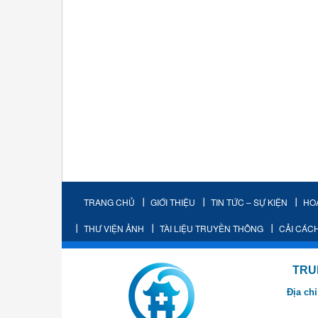
TRANG CHỦ
GIỚI THIỆU
TIN TỨC – SỰ KIỆN
HO
THƯ VIỆN ẢNH
TÀI LIỆU TRUYỀN THÔNG
CẢI CÁC
TRUNG TÂM K
Địa chỉ
- Cơ sở 2: Khu