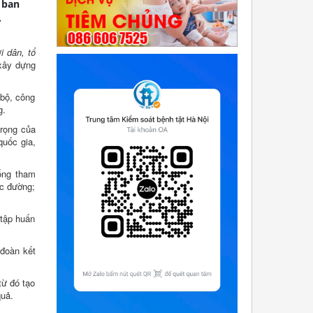
 ban
.
i dân, tổ
 xây dựng
 bộ, công
g.
trọng của
quốc gia,
ống tham
ọc đường;
 tập huấn
 đoàn kết
từ đó tạo
quả.