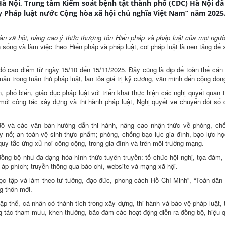
Hà Nội, Trung tâm Kiểm soát bệnh tật thành phố (CDC) Hà Nội đã
 Pháp luật nước Cộng hòa xã hội chủ nghĩa Việt Nam” năm 2025
oàn xã hội, nâng cao ý thức thượng tôn Hiến pháp và pháp luật của mọi ngườ
n sống và làm việc theo Hiến pháp và pháp luật, coi pháp luật là nền tảng để
 đó cao điểm từ ngày 15/10 đến 15/11/2025. Đây cũng là dịp để toàn thể cán
ẫu trong tuân thủ pháp luật, lan tỏa giá trị kỷ cương, văn minh đến cộng đồn
phổ biến, giáo dục pháp luật với triển khai thực hiện các nghị quyết quan 
mới công tác xây dựng và thi hành pháp luật, Nghị quyết về chuyển đổi số 
ủ đô và các văn bản hướng dẫn thi hành, nâng cao nhận thức về phòng, ch
háy nổ; an toàn vệ sinh thực phẩm; phòng, chống bạo lực gia đình, bạo lực h
quy tắc ứng xử nơi công cộng, trong gia đình và trên môi trường mạng.
đồng bộ như đa dạng hóa hình thức tuyên truyền: tổ chức hội nghị, tọa đàm,
o, áp phích; truyền thông qua báo chí, website và mạng xã hội.
ọc tập và làm theo tư tưởng, đạo đức, phong cách Hồ Chí Minh”, “Toàn dân
g thôn mới.
tập thể, cá nhân có thành tích trong xây dựng, thi hành và bảo vệ pháp luật, 
g tác tham mưu, khen thưởng, bảo đảm các hoạt động diễn ra đồng bộ, hiệu 