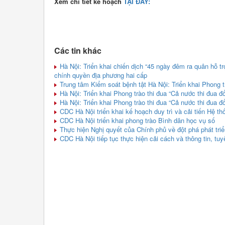
Xem chi tiết kế hoạch
TẠI ĐÂY:
Các tin khác
Hà Nội: Triển khai chiến dịch “45 ngày đêm ra quân hỗ t
chính quyền địa phương hai cấp
Trung tâm Kiểm soát bệnh tật Hà Nội: Triển khai Phong t
Hà Nội: Triển khai Phong trào thi đua “Cả nước thi đua đ
Hà Nội: Triển khai Phong trào thi đua “Cả nước thi đua đ
CDC Hà Nội triển khai kế hoạch duy trì và cải tiến Hệ 
CDC Hà Nội triển khai phong trào Bình dân học vụ số
Thực hiện Nghị quyết của Chính phủ về đột phá phát triể
CDC Hà Nội tiếp tục thực hiện cải cách và thông tin, tu