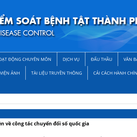
OẠT ĐỘNG CHUYÊN MÔN
DỊCH VỤ
ĐẤU THẦU
VĂN B
VIỆN ẢNH
TÀI LIỆU TRUYỀN THÔNG
CẢI CÁCH HÀNH CHÍ
n về công tác chuyển đổi số quốc gia