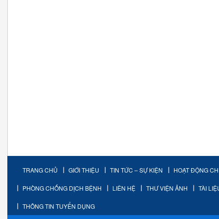
TRANG CHỦ
GIỚI THIỆU
TIN TỨC – SỰ KIỆN
HOẠT ĐỘNG C
PHÒNG CHỐNG DỊCH BỆNH
LIÊN HỆ
THƯ VIỆN ẢNH
TÀI LI
THÔNG TIN TUYỂN DỤNG