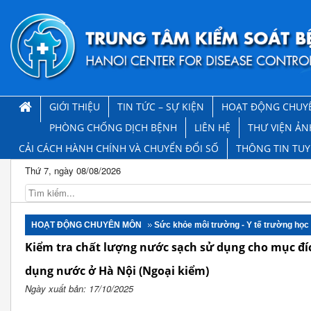
GIỚI THIỆU
TIN TỨC – SỰ KIỆN
HOẠT ĐỘNG CHUY
PHÒNG CHỐNG DỊCH BỆNH
LIÊN HỆ
THƯ VIỆN ẢN
CẢI CÁCH HÀNH CHÍNH VÀ CHUYỂN ĐỔI SỐ
THÔNG TIN TU
Thứ 7, ngày 08/08/2026
HOẠT ĐỘNG CHUYÊN MÔN
Sức khỏe môi trường - Y tế trường học
Kiểm tra chất lượng nước sạch sử dụng cho mục đích
dụng nước ở Hà Nội (Ngoại kiểm)
Ngày xuất bản: 17/10/2025