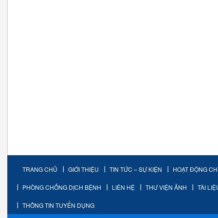
TRANG CHỦ
GIỚI THIỆU
TIN TỨC – SỰ KIỆN
HOẠT ĐỘNG C
PHÒNG CHỐNG DỊCH BỆNH
LIÊN HỆ
THƯ VIỆN ẢNH
TÀI LI
THÔNG TIN TUYỂN DỤNG