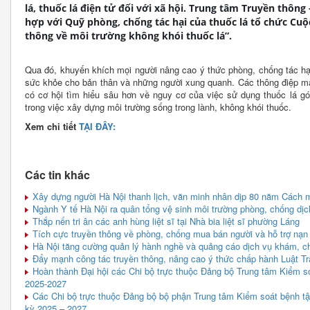
lá, thuốc lá điện tử đối với xã hội. Trung tâm Truyền thôn
hợp với Quỹ phòng, chống tác hại của thuốc lá tổ chức Cuộ
thông về môi trường không khói thuốc lá”.
Qua đó, khuyến khích mọi người nâng cao ý thức phòng, chống tác hại
sức khỏe cho bản thân và những người xung quanh. Các thông điệp mạ
có cơ hội tìm hiểu sâu hơn về nguy cơ của việc sử dụng thuốc lá gó
trong việc xây dựng môi trường sống trong lành, không khói thuốc.
Xem chi tiết
TẠI ĐÂY:
Các tin khác
Xây dựng người Hà Nội thanh lịch, văn minh nhân dịp 80 năm Cách
Ngành Y tế Hà Nội ra quân tổng vệ sinh môi trường phòng, chống dịc
Thắp nến tri ân các anh hùng liệt sĩ tại Nhà bia liệt sĩ phường Láng
Tích cực truyền thông về phòng, chống mua bán người và hỗ trợ nạn
Hà Nội tăng cường quản lý hành nghề và quảng cáo dịch vụ khám, c
Đẩy mạnh công tác truyền thông, nâng cao ý thức chấp hành Luật Trậ
Hoàn thành Đại hội các Chi bộ trực thuộc Đảng bộ Trung tâm Kiểm so
2025-2027
Các Chi bộ trực thuộc Đảng bộ bộ phận Trung tâm Kiểm soát bệnh tật
kỳ 2025 – 2027