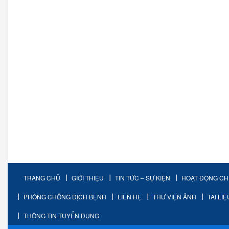
TRANG CHỦ
GIỚI THIỆU
TIN TỨC – SỰ KIỆN
HOẠT ĐỘNG C
PHÒNG CHỐNG DỊCH BỆNH
LIÊN HỆ
THƯ VIỆN ẢNH
TÀI LI
THÔNG TIN TUYỂN DỤNG