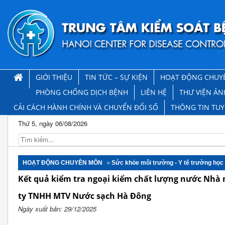
GIỚI THIỆU
TIN TỨC – SỰ KIỆN
HOẠT ĐỘNG CHUY
PHÒNG CHỐNG DỊCH BỆNH
LIÊN HỆ
THƯ VIỆN ẢN
CẢI CÁCH HÀNH CHÍNH VÀ CHUYỂN ĐỔI SỐ
THÔNG TIN TU
Thứ 5, ngày 06/08/2026
HOẠT ĐỘNG CHUYÊN MÔN
Sức khỏe môi trường - Y tế trường học
Kết quả kiểm tra ngoại kiểm chất lượng nước Nhà 
ty TNHH MTV Nước sạch Hà Đông
Ngày xuất bản: 29/12/2025