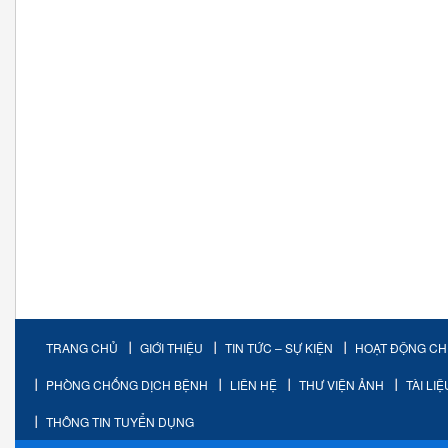
TRANG CHỦ
GIỚI THIỆU
TIN TỨC – SỰ KIỆN
HOẠT ĐỘNG C
PHÒNG CHỐNG DỊCH BỆNH
LIÊN HỆ
THƯ VIỆN ẢNH
TÀI LI
THÔNG TIN TUYỂN DỤNG