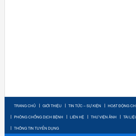
TRANG CHỦ
GIỚI THIỆU
TIN TỨC – SỰ KIỆN
HOẠT ĐỘNG C
PHÒNG CHỐNG DỊCH BỆNH
LIÊN HỆ
THƯ VIỆN ẢNH
TÀI LI
THÔNG TIN TUYỂN DỤNG