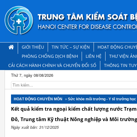
GIỚI THIỆU
TIN TỨC – SỰ KIỆN
HOẠT ĐỘNG CHUY
PHÒNG CHỐNG DỊCH BỆNH
LIÊN HỆ
THƯ VIỆN ẢN
CẢI CÁCH HÀNH CHÍNH VÀ CHUYỂN ĐỔI SỐ
THÔNG TIN TU
Thứ 7, ngày 08/08/2026
HOẠT ĐỘNG CHUYÊN MÔN
Sức khỏe môi trường - Y tế trường học
Kết quả kiểm tra ngoại kiểm chất lượng nước Trạm 
Đô, Trung tâm Kỹ thuật Nông nghiệp và Môi trường
Ngày xuất bản: 31/12/2025