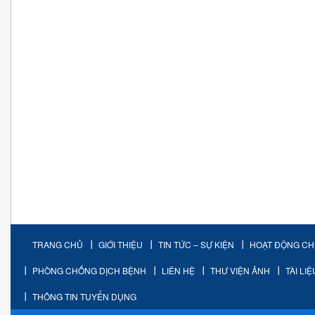
TRANG CHỦ
GIỚI THIỆU
TIN TỨC – SỰ KIỆN
HOẠT ĐỘNG C
PHÒNG CHỐNG DỊCH BỆNH
LIÊN HỆ
THƯ VIỆN ẢNH
TÀI LI
THÔNG TIN TUYỂN DỤNG