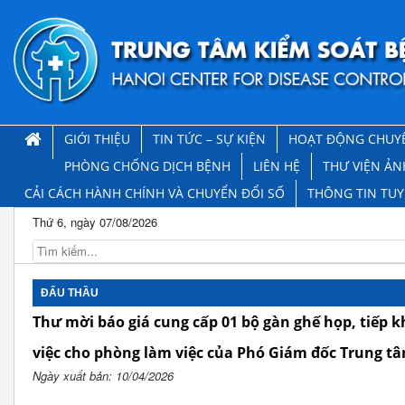
GIỚI THIỆU
TIN TỨC – SỰ KIỆN
HOẠT ĐỘNG CHUY
PHÒNG CHỐNG DỊCH BỆNH
LIÊN HỆ
THƯ VIỆN ẢN
CẢI CÁCH HÀNH CHÍNH VÀ CHUYỂN ĐỔI SỐ
THÔNG TIN TU
Thứ 6, ngày 07/08/2026
ĐẤU THẦU
Thư mời báo giá cung cấp 01 bộ gàn ghế họp, tiếp k
việc cho phòng làm việc của Phó Giám đốc Trung t
Ngày xuất bản: 10/04/2026