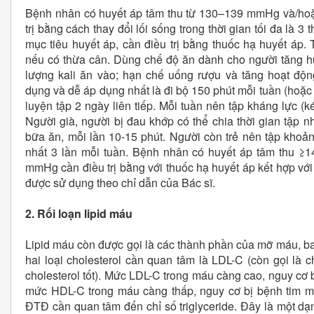
Bệnh nhân có huyết áp tâm thu từ 130–139 mmHg và/ho
trị bằng cách thay đổi lối sống trong thời gian tối đa là 
mục tiêu huyết áp, cần điều trị bằng thuốc hạ huyết áp.
nếu có thừa cân. Dùng chế độ ăn dành cho người tăng h
lượng kali ăn vào; hạn chế uống rượu và tăng hoạt động
dụng và dễ áp dụng nhất là đi bộ 150 phút mỗi tuần (hoặ
luyện tập 2 ngày liên tiếp. Mỗi tuần nên tập kháng lực (ké
Người già, người bị đau khớp có thể chia thời gian tập n
bữa ăn, mỗi lần 10-15 phút. Người còn trẻ nên tập khoản
nhất 3 lần mỗi tuần. Bệnh nhân có huyết áp tâm thu ≥1
mmHg cần điều trị bằng với thuốc hạ huyết áp kết hợp với
được sử dụng theo chỉ dẫn của Bác sĩ.
2. Rối loạn lipid máu
Lipid máu còn được gọi là các thành phần của mỡ máu, bao
hai loại cholesterol cần quan tâm là LDL-C (còn gọi là c
cholesterol tốt). Mức LDL-C trong máu càng cao, nguy cơ 
mức HDL-C trong máu càng thấp, nguy cơ bị bệnh tim m
ĐTĐ cần quan tâm đến chỉ số triglyceride. Đây là một dạn