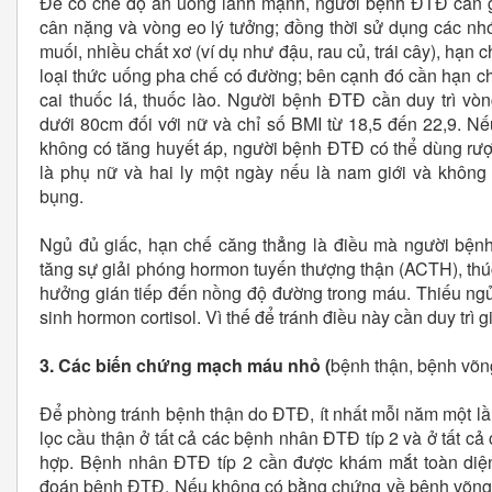
Để có chế độ ăn uống lành mạnh, người bệnh ĐTĐ cần 
cân nặng và vòng eo lý tưởng; đồng thời sử dụng các nhó
muối, nhiều chất xơ (ví dụ như đậu, rau củ, trái cây), hạn
loại thức uống pha chế có đường; bên cạnh đó cần hạn chế
cai thuốc lá, thuốc lào. Người bệnh ĐTĐ cần duy trì v
dưới 80cm đối với nữ và chỉ số BMI từ 18,5 đến 22,9. Nế
không có tăng huyết áp, người bệnh ĐTĐ có thể dùng rượu
là phụ nữ và hai ly một ngày nếu là nam giới và không
bụng.
Ngủ đủ giấc, hạn chế căng thẳng là điều mà người bệnh
tăng sự giải phóng hormon tuyến thượng thận (ACTH), thú
hưởng gián tiếp đến nồng độ đường trong máu. Thiếu ng
sinh hormon cortisol. Vì thế để tránh điều này cần duy trì 
3. Các biến chứng mạch máu nhỏ (
bệnh thận, bệnh võn
Để phòng tránh bệnh thận do ĐTĐ, ít nhất mỗi năm một l
lọc cầu thận ở tất cả các bệnh nhân ĐTĐ típ 2 và ở tất c
hợp. Bệnh nhân ĐTĐ típ 2 cần được khám mắt toàn diện,
đoán bệnh ĐTĐ. Nếu không có bằng chứng về bệnh võng