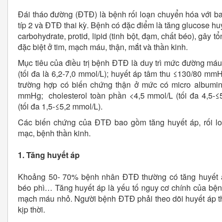
Đái tháo đường (ĐTĐ) là bệnh rối loạn chuyển hóa với b
típ 2 và ĐTĐ thai kỳ. Bệnh có đặc điểm là tăng glucose h
carbohydrate, protid, lipid (tinh bột, đạm, chất béo), gây
đặc biệt ở tim, mạch máu, thận, mắt và thần kinh.
Mục tiêu của điều trị bệnh ĐTĐ là duy trì mức đường máu
(tối đa là 6,2-7,0 mmol/L); huyết áp tâm thu ≤130/80 mm
trường hợp có biến chứng thận ở mức có micro albumin 
mmHg; cholesterol toàn phần <4,5 mmol/L (tối đa 4,5-≤5,
(tối đa 1,5-≤5,2 mmol/L).
Các biến chứng của ĐTĐ bao gồm tăng huyết áp, rối lo
mạc, bệnh thần kinh.
1. Tăng huyết áp
Khoảng 50- 70% bệnh nhân ĐTĐ thường có tăng huyết áp
béo phì… Tăng huyết áp là yếu tố nguy cơ chính của bệ
mạch máu nhỏ. Người bệnh ĐTĐ phải theo dõi huyết áp th
kịp thời.