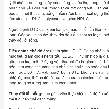
tỷ lệ chất béo hằng ngày mà chúng ta tiêu thụ trong chế 
phần chủ yếu của dầu thực vật và mỡ động vật. Các yếu t
béo phì, hút thuốc lá, uống nhiều rượu bia, ít hoạt động th
làm tăng cả LDL-C, triglyceride và giảm HDL-C.
Người bệnh ĐTĐ cần kiểm tra lipid máu ít mỗi lần thăm kh
loạn. Các yếu tố có thể thay đổi để kiểm soát rối loạn lip
thay đổi lối sống.
Điều chỉnh chế độ ăn:
nhằm giảm LDL-C. Có ba nhóm thứ
mục tiêu giảm cholesterol xấu (LDL-C). Thứ nhất đó là gi
gồm các loại mỡ từ động vật; thứ hai đó là giảm chất béo
béo nằm trong các trong sản phẩm có chứa mỡ hoặc dầu b
bánh quy, bơ thực vật, người bệnh ĐTĐ không nên ăn c
nhiệt độ cao; thứ ba đó là thức ăn chứa cholesterol có t
tạng, lòng đỏ trứng, tôm, sữa toàn phần…
Thay đổi lối sống:
bao gồm việc thực hiện chế độ ăn uố
thể lực, hạn chế căng thẳng.