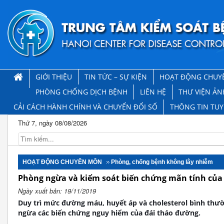
GIỚI THIỆU
TIN TỨC – SỰ KIỆN
HOẠT ĐỘNG CHUY
PHÒNG CHỐNG DỊCH BỆNH
LIÊN HỆ
THƯ VIỆN ẢN
CẢI CÁCH HÀNH CHÍNH VÀ CHUYỂN ĐỔI SỐ
THÔNG TIN TU
Thứ 7, ngày 08/08/2026
HOẠT ĐỘNG CHUYÊN MÔN
Phòng, chống bệnh không lây nhiễm
Phòng ngừa và kiểm soát biến chứng mãn tính của
Ngày xuất bản: 19/11/2019
Duy trì mức đường máu, huyết áp và cholesterol bình thư
ngừa các biến chứng nguy hiểm của đái tháo đường.