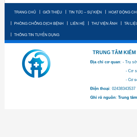
TRANG CHỦ
GIỚI THIỆU
TIN TỨC – SỰ KIỆN
HOẠT ĐỘNG C
PHÒNG CHỐNG DỊCH BỆNH
LIÊN HỆ
THƯ VIỆN ẢNH
TÀI LI
THÔNG TIN TUYỂN DỤNG
TRUNG TÂM KIỂM SOÁT 
Địa chỉ cơ quan
: - Trụ 
- Cơ sở 2: Khu Hành chính
- Cơ sở 3: Số 1 Ngõ 2 Q
Điện thoại
: 0243834
Ghi rõ nguồn
:
Trung tâm