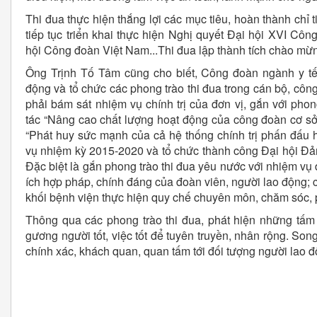
Thi đua thực hiện thắng lợi các mục tiêu, hoàn thành chỉ 
tiếp tục triển khai thực hiện Nghị quyết Đại hội XVI Côn
hội Công đoàn Việt Nam...Thi đua lập thành tích chào mừn
Ông Trịnh Tố Tâm cũng cho biết, Công đoàn ngành y t
động và tổ chức các phong trào thi đua trong cán bộ, côn
phải bám sát nhiệm vụ chính trị của đơn vị, gắn với phon
tác “Nâng cao chất lượng hoạt động của công đoàn cơ s
“Phát huy sức mạnh của cả hệ thống chính trị phấn đấu h
vụ nhiệm kỳ 2015-2020 và tổ chức thành công Đại hội Đ
Đặc biệt là gắn phong trào thi đua yêu nước với nhiệm vụ 
ích hợp pháp, chính đáng của đoàn viên, người lao động; c
khối bệnh viện thực hiện quy chế chuyên môn, chăm sóc, 
Thông qua các phong trào thi đua, phát hiện những tấm g
gương người tốt, việc tốt để tuyên truyền, nhân rộng. Song
chính xác, khách quan, quan tấm tới đối tượng người lao độ