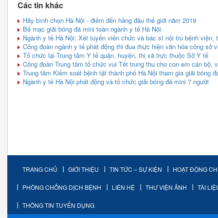
Các tin khác
Hãy bình chọn Hà Nội - điểm đến hàng đầu thế giới năm 2019
Bế mạc giải bóng đá mini toàn ngành y tế Hà Nội
Ngành y tế Hà Nội: Xét tuyển viên chức và bác sĩ nội trú bệnh viện, 
Công đoàn ngành y tế phát động thi đua thực hiện văn hóa công sở v
Tổ chức lại Trung tâm Y tế quận, huyện, thị xã trực thuộc Sở Y tế
Công đoàn Trung tâm tổ chức vui Tết trung thu cho con em cán bộ, v
Trung tâm Kiểm soát bệnh tật thành phố Hà Nội tham gia giải bóng đá
Ngành y tế Hà Nội phát động và tổ chức giải bóng đá mini 7 người
TRANG CHỦ
GIỚI THIỆU
TIN TỨC – SỰ KIỆN
HOẠT ĐỘNG C
PHÒNG CHỐNG DỊCH BỆNH
LIÊN HỆ
THƯ VIỆN ẢNH
TÀI LI
THÔNG TIN TUYỂN DỤNG