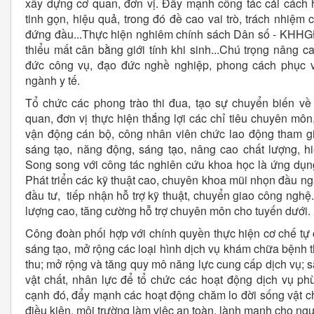
xây dựng cơ quan, đơn vị. Đẩy mạnh công tác cải cách 
tinh gọn, hiệu quả, trong đó đề cao vai trò, trách nhiệm 
đứng đầu...Thực hiện nghiêm chính sách Dân số - KHHGĐ
thiểu mất cân bằng giới tính khi sinh...Chú trọng nâng c
đức công vụ, đạo đức nghề nghiệp, phong cách phục 
ngành y tế.
Tổ chức các phong trào thi đua, tạo sự chuyển biến v
quan, đơn vị thực hiện thắng lợi các chỉ tiêu chuyên môn
vận động cán bộ, công nhân viên chức lao động tham gi
sáng tạo, năng động, sáng tạo, nâng cao chất lượng, h
Song song với công tác nghiên cứu khoa học là ứng dụng
Phát triển các kỹ thuật cao, chuyên khoa mũi nhọn đầu ngàn
đầu tư, tiếp nhận hỗ trợ kỹ thuật, chuyển giao công nghệ
lượng cao, tăng cường hỗ trợ chuyên môn cho tuyến dưới.
Công đoàn phối hợp với chính quyền thực hiện cơ chế tự c
sáng tạo, mở rộng các loại hình dịch vụ khám chữa bệnh 
thu; mở rộng và tăng quy mô năng lực cung cấp dịch vụ; 
vật chất, nhân lực để tổ chức các hoạt động dịch vụ p
cạnh đó, đẩy mạnh các hoạt động chăm lo đời sống vật chấ
điều kiện, môi trường làm việc an toàn, lành mạnh cho ngư