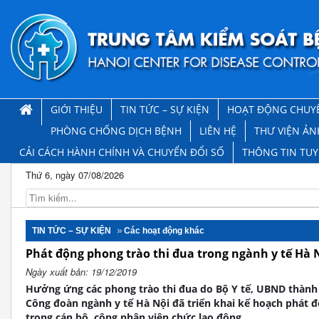
GIỚI THIỆU
TIN TỨC – SỰ KIỆN
HOẠT ĐỘNG CHUY
PHÒNG CHỐNG DỊCH BỆNH
LIÊN HỆ
THƯ VIỆN ẢN
CẢI CÁCH HÀNH CHÍNH VÀ CHUYỂN ĐỔI SỐ
THÔNG TIN TU
Thứ 6, ngày 07/08/2026
TIN TỨC – SỰ KIỆN
Các hoạt động khác
Phát động phong trào thi đua trong ngành y tế Hà 
Ngày xuất bản: 19/12/2019
Hưởng ứng các phong trào thi đua do Bộ Y tế, UBND thành
Công đoàn ngành y tế Hà Nội đã triển khai kế hoạch phát 
trong cán bộ, công nhân viên chức lao động.