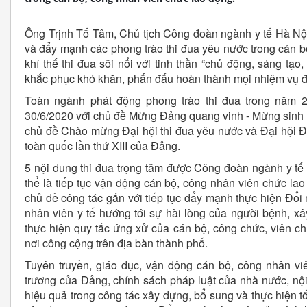
Ông Trịnh Tố Tâm, Chủ tịch Công đoàn ngành y tế Hà Nội c
và đẩy mạnh các phong trào thi đua yêu nước trong cán b
khí thế thi đua sôi nổi với tinh thần “chủ động, sáng tạo,
khắc phục khó khăn, phấn đấu hoàn thành mọi nhiệm vụ đ
Toàn ngành phát động phong trào thi đua trong năm 2
30/6/2020 với chủ đề Mừng Đảng quang vinh - Mừng sinh n
chủ đề Chào mừng Đại hội thi đua yêu nước và Đại hội Đản
toàn quốc lần thứ XIII của Đảng.
5 nội dung thi đua trọng tâm được Công đoàn ngành y tế 
thể là tiếp tục vận động cán bộ, công nhân viên chức lao
chủ đề công tác gắn với tiếp tục đẩy mạnh thực hiện Đổi
nhân viên y tế hướng tới sự hài lòng của người bệnh, xâ
thực hiện quy tắc ứng xử của cán bộ, công chức, viên ch
nơi công cộng trên địa bàn thành phố.
Tuyên truyền, giáo dục, vận động cán bộ, công nhân vi
trương của Đảng, chính sách pháp luật của nhà nước, nội
hiệu quả trong công tác xây dựng, bổ sung và thực hiện t