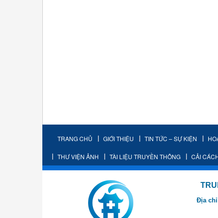
TRANG CHỦ
GIỚI THIỆU
TIN TỨC – SỰ KIỆN
HO
THƯ VIỆN ẢNH
TÀI LIỆU TRUYỀN THÔNG
CẢI CÁC
TRUNG TÂM K
Địa chỉ
- Cơ sở 2: Khu