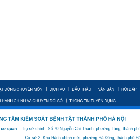
ẠT ĐỘNG CHUYÊN MÔN
DỊCH VỤ
ĐẤU THẦU
VĂN BẢN
HỎI ĐÁP
H HÀNH CHÍNH VÀ CHUYỂN ĐỔI SỐ
THÔNG TIN TUYỂN DỤNG
IỂM SOÁT BỆNH TẬT THÀNH PHỐ HÀ NỘI
 cơ quan
: - Trụ sở chính: Số 70 Nguyễn Chí Thanh, phường Láng, thành ph
 Hành chính mới, phường Hà Đông, thành phố Hà 