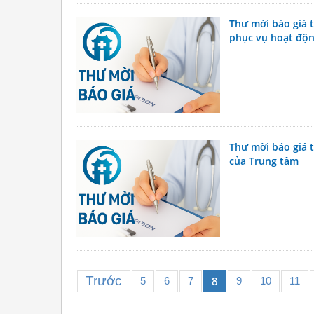
Thư mời báo giá 
phục vụ hoạt độn
Thư mời báo giá t
của Trung tâm
Trước
8
5
6
7
9
10
11