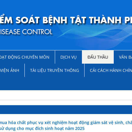
OẠT ĐỘNG CHUYÊN MÔN
DỊCH VỤ
ĐẤU THẦU
VĂN B
VIỆN ẢNH
TÀI LIỆU TRUYỀN THÔNG
CẢI CÁCH HÀNH CHÍ
mua hóa chất phục vụ xét nghiệm hoạt động giám sát vệ sinh, ch
sử dụng cho mục đích sinh hoạt năm 2025