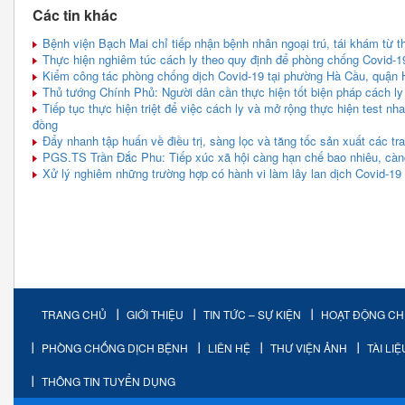
Các tin khác
Bệnh viện Bạch Mai chỉ tiếp nhận bệnh nhân ngoại trú, tái khám từ t
Thực hiện nghiêm túc cách ly theo quy định để phòng chống Covid-1
Kiểm công tác phòng chống dịch Covid-19 tại phường Hà Cầu, quận
Thủ tướng Chính Phủ: Người dân cần thực hiện tốt biện pháp cách ly
Tiếp tục thực hiện triệt để việc cách ly và mở rộng thực hiện test n
đồng
Đẩy nhanh tập huấn về điều trị, sàng lọc và tăng tốc sản xuất các tran
PGS.TS Trần Đắc Phu: Tiếp xúc xã hội càng hạn chế bao nhiêu, càn
Xử lý nghiêm những trường hợp có hành vi làm lây lan dịch Covid-19
TRANG CHỦ
GIỚI THIỆU
TIN TỨC – SỰ KIỆN
HOẠT ĐỘNG C
PHÒNG CHỐNG DỊCH BỆNH
LIÊN HỆ
THƯ VIỆN ẢNH
TÀI LI
THÔNG TIN TUYỂN DỤNG