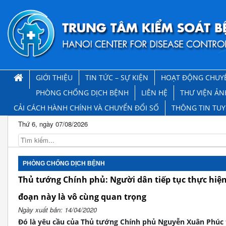
GIỚI THIỆU
TIN TỨC – SỰ KIỆN
HOẠT ĐỘNG CHUY
PHÒNG CHỐNG DỊCH BỆNH
LIÊN HỆ
THƯ VIỆN ẢN
CẢI CÁCH HÀNH CHÍNH VÀ CHUYỂN ĐỔI SỐ
THÔNG TIN TU
Thứ 6, ngày 07/08/2026
PHÒNG CHỐNG DỊCH BỆNH
Thủ tướng Chính phủ: Người dân tiếp tục thực hiện 
đoạn này là vô cùng quan trọng
Ngày xuất bản: 14/04/2020
Đó là yêu cầu của Thủ tướng Chính phủ Nguyễn Xuân Phúc t