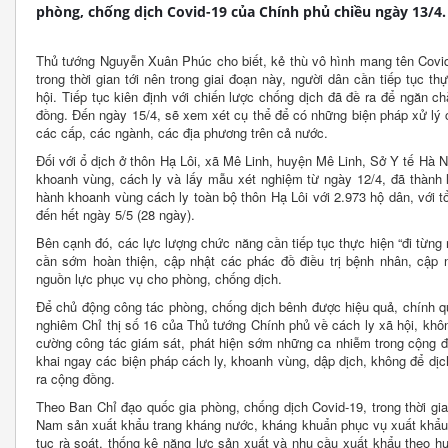
phòng, chống dịch Covid-19 của Chính phủ chiều ngày 13/4.
Thủ tướng Nguyễn Xuân Phúc cho biết, kẻ thù vô hình mang tên Covid
trong thời gian tới nên trong giai đoạn này, người dân cần tiếp tục t
hội. Tiếp tục kiên định với chiến lược chống dịch đã đề ra để ngăn c
đồng. Đến ngày 15/4, sẽ xem xét cụ thể để có những biện pháp xử lý 
các cấp, các ngành, các địa phương trên cả nước.
Đối với ổ dịch ở thôn Hạ Lôi, xã Mê Linh, huyện Mê Linh, Sở Y tế Hà N
khoanh vùng, cách ly và lấy mẫu xét nghiệm từ ngày 12/4, đã thành l
hành khoanh vùng cách ly toàn bộ thôn Hạ Lôi với 2.973 hộ dân, với 
đến hết ngày 5/5 (28 ngày).
Bên cạnh đó, các lực lượng chức năng cần tiếp tục thực hiện “đi từng 
cần sớm hoàn thiện, cập nhật các phác đồ điều trị bệnh nhân, cập
nguồn lực phục vụ cho phòng, chống dịch.
Để chủ động công tác phòng, chống dịch bênh được hiệu quả, chính q
nghiêm Chỉ thị số 16 của Thủ tướng Chính phủ về cách ly xã hội, khôn
cường công tác giám sát, phát hiện sớm những ca nhiễm trong cộng đồ
khai ngay các biện pháp cách ly, khoanh vùng, dập dịch, không để dịch
ra cộng đồng.
Theo Ban Chỉ đạo quốc gia phòng, chống dịch Covid-19, trong thời gi
Nam sản xuất khẩu trang kháng nước, kháng khuẩn phục vụ xuất khẩu 
tục rà soát, thống kê năng lực sản xuất và nhu cầu xuất khẩu theo h