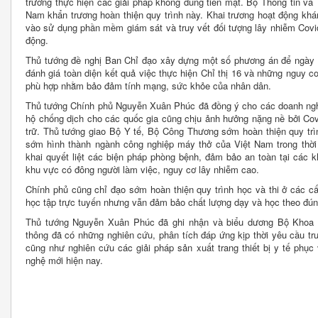
trương thực hiện các giải pháp không dùng tiền mặt. Bộ Thông tin v
Nam khẩn trương hoàn thiện quy trình này. Khai trương hoạt động khá
vào sử dụng phần mềm giám sát và truy vết đối tượng lây nhiễm Covid-
động.
Thủ tướng đề nghị Ban Chỉ đạo xây dựng một số phương án để ngày 1
đánh giá toàn diện kết quả việc thực hiện Chỉ thị 16 và những nguy 
phù hợp nhằm bảo đảm tính mạng, sức khỏe của nhân dân.
Thủ tướng Chính phủ Nguyễn Xuân Phúc đã đồng ý cho các doanh nghiệ
hộ chống dịch cho các quốc gia cũng chịu ảnh hưởng nặng nề bởi Covi
trữ. Thủ tướng giao Bộ Y tế, Bộ Công Thương sớm hoàn thiện quy trìn
sớm hình thành ngành công nghiệp máy thở của Việt Nam trong thời g
khai quyết liệt các biện pháp phòng bệnh, đảm bảo an toàn tại các 
khu vực có đông người làm việc, nguy cơ lây nhiễm cao.
Chính phủ cũng chỉ đạo sớm hoàn thiện quy trình học và thi ở các c
học tập trực tuyến nhưng vẫn đảm bảo chất lượng dạy và học theo đún
Thủ tướng Nguyễn Xuân Phúc đã ghi nhận và biểu dương Bộ Khoa 
thông đã có những nghiên cứu, phân tích đáp ứng kịp thời yêu cầu tr
cũng như nghiên cứu các giải pháp sản xuất trang thiết bị y tế phụ
nghệ mới hiện nay.