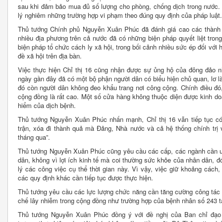
sau khi đảm bảo mua đủ số lượng cho phòng, chống dịch trong nước. 
lý nghiêm những trường hợp vi phạm theo đúng quy định của pháp luật.
Thủ tướng Chính phủ Nguyễn Xuân Phúc đã đánh giá cao các thành 
nhiều địa phương trên cả nước đã có những biện pháp quyết liệt trong 
biện pháp tổ chức cách ly xã hội, trong bối cảnh nhiều sức ép đối với
đề xã hội trên địa bàn.
Việc thực hiện Chỉ thị 16 cũng nhận được sự ủng hộ của đông đảo nh
ngày gần đây đã có một bộ phận người dân có biểu hiện chủ quan, lơ l
đó còn người dân không đeo khẩu trang nơi công cộng. Chính điều đó,
cộng đồng là rất cao. Một số cửa hàng không thuộc diện được kinh d
hiểm của dịch bệnh.
Thủ tướng Nguyễn Xuân Phúc nhấn mạnh, Chỉ thị 16 vẫn tiếp tục có h
trận, xóa đi thành quả mà Đảng, Nhà nước và cả hệ thống chính trị
tháng qua”.
Thủ tướng Nguyễn Xuân Phúc cũng yêu cầu các cấp, các ngành cần ư
dân, không vì lợi ích kinh tế mà coi thường sức khỏe của nhân dân, đ
lý các công việc cụ thể thời gian này. Vì vậy, việc giữ khoảng cách
các quy định khác cần tiếp tục được thực hiện.
Thủ tướng yêu cầu các lực lượng chức năng cần tăng cường công tác 
chế lây nhiễm trong cộng đồng như trường hợp của bệnh nhân số 243 tạ
Thủ tướng Nguyễn Xuân Phúc đồng ý với đề nghị của Ban chỉ đạo 