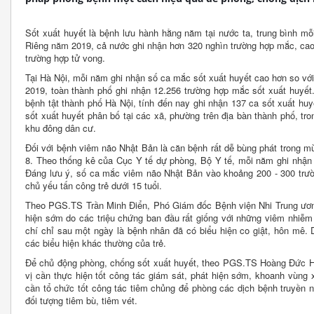
Sốt xuất huyết là bệnh lưu hành hằng năm tại nước ta, trung bình m
Riêng năm 2019, cả nước ghi nhận hơn 320 nghìn trường hợp mắc, cao n
trường hợp tử vong.
Tại Hà Nội, mỗi năm ghi nhận số ca mắc sốt xuất huyết cao hơn so vớ
2019, toàn thành phố ghi nhận 12.256 trường hợp mắc sốt xuất huyết
bệnh tật thành phố Hà Nội, tính đến nay ghi nhận 137 ca sốt xuất hu
sốt xuất huyết phân bố tại các xã, phường trên địa bàn thành phố, tro
khu đông dân cư.
Đối với bệnh viêm não Nhật Bản là căn bệnh rất dễ bùng phát trong mùa
8. Theo thống kê của Cục Y tế dự phòng, Bộ Y tế, mỗi năm ghi nhận 
Đáng lưu ý, số ca mắc viêm não Nhật Bản vào khoảng 200 - 300 trườ
chủ yếu tấn công trẻ dưới 15 tuổi.
Theo PGS.TS Trần Minh Điển, Phó Giám đốc Bệnh viện Nhi Trung ươn
hiện sớm do các triệu chứng ban đầu rất giống với những viêm nhiễm 
chí chỉ sau một ngày là bệnh nhân đã có biểu hiện co giật, hôn mê. 
các biểu hiện khác thường của trẻ.
Để chủ động phòng, chống sốt xuất huyết, theo PGS.TS Hoàng Đức H
vị cần thực hiện tốt công tác giám sát, phát hiện sớm, khoanh vùng 
cần tổ chức tốt công tác tiêm chủng để phòng các dịch bệnh truyền n
đối tượng tiêm bù, tiêm vét.