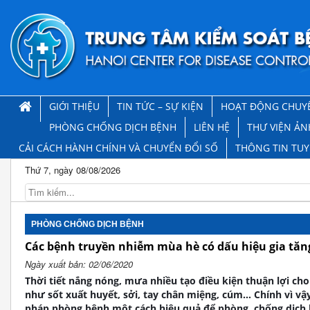
GIỚI THIỆU
TIN TỨC – SỰ KIỆN
HOẠT ĐỘNG CHUY
PHÒNG CHỐNG DỊCH BỆNH
LIÊN HỆ
THƯ VIỆN ẢN
CẢI CÁCH HÀNH CHÍNH VÀ CHUYỂN ĐỔI SỐ
THÔNG TIN TU
Thứ 7, ngày 08/08/2026
PHÒNG CHỐNG DỊCH BỆNH
Các bệnh truyền nhiễm mùa hè có dấu hiệu gia tăn
Ngày xuất bản: 02/06/2020
Thời tiết nắng nóng, mưa nhiều tạo điều kiện thuận lợi ch
như sốt xuất huyết, sởi, tay chân miệng, cúm… Chính vì vậ
pháp phòng bệnh một cách hiệu quả để phòng, chống dịch 