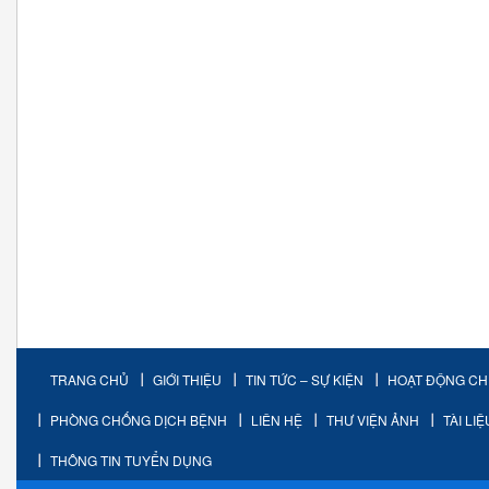
TRANG CHỦ
GIỚI THIỆU
TIN TỨC – SỰ KIỆN
HOẠT ĐỘNG C
PHÒNG CHỐNG DỊCH BỆNH
LIÊN HỆ
THƯ VIỆN ẢNH
TÀI LI
THÔNG TIN TUYỂN DỤNG