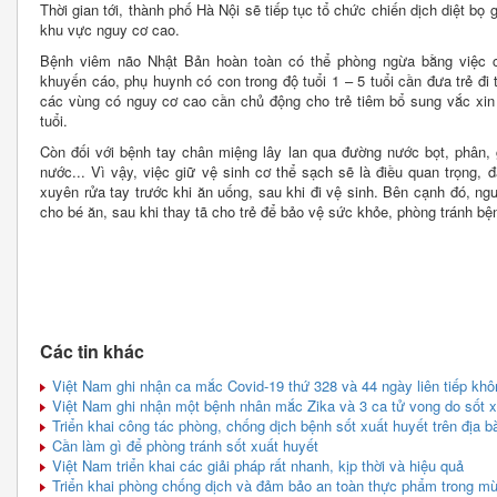
Thời gian tới, thành phố Hà Nội sẽ tiếp tục tổ chức chiến dịch diệt bọ
khu vực nguy cơ cao.
Bệnh viêm não Nhật Bản hoàn toàn có thể phòng ngừa bằng việc c
khuyến cáo, phụ huynh có con trong độ tuổi 1 – 5 tuổi cần đưa trẻ đi 
các vùng có nguy cơ cao cần chủ động cho trẻ tiêm bổ sung vắc xin 
tuổi.
Còn đối với bệnh tay chân miệng lây lan qua đường nước bọt, phân, g
nước... Vì vậy, việc giữ vệ sinh cơ thể sạch sẽ là điều quan trọng, 
xuyên rửa tay trước khi ăn uống, sau khi đi vệ sinh. Bên cạnh đó, ngườ
cho bé ăn, sau khi thay tã cho trẻ để bảo vệ sức khỏe, phòng tránh bện
Các tin khác
Việt Nam ghi nhận ca mắc Covid-19 thứ 328 và 44 ngày liên tiếp kh
Việt Nam ghi nhận một bệnh nhân mắc Zika và 3 ca tử vong do sốt x
Triển khai công tác phòng, chống dịch bệnh sốt xuất huyết trên địa 
Cần làm gì để phòng tránh sốt xuất huyết
Việt Nam triển khai các giải pháp rất nhanh, kịp thời và hiệu quả
Triển khai phòng chống dịch và đảm bảo an toàn thực phẩm trong m