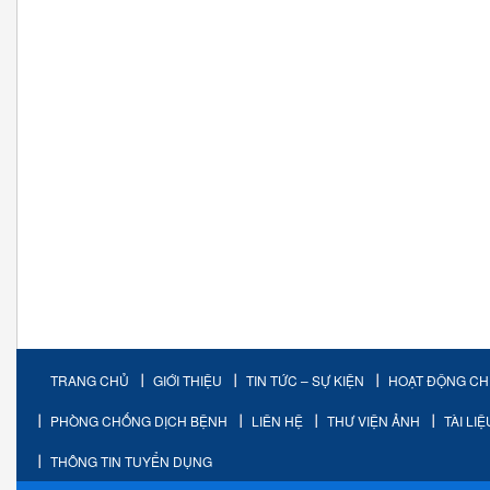
TRANG CHỦ
GIỚI THIỆU
TIN TỨC – SỰ KIỆN
HOẠT ĐỘNG C
PHÒNG CHỐNG DỊCH BỆNH
LIÊN HỆ
THƯ VIỆN ẢNH
TÀI LI
THÔNG TIN TUYỂN DỤNG