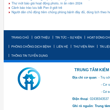
Thư mời báo giá hoạt động photo, in ấn năm 2024
Cảnh báo trào lưu bắt Pen ở giới trẻ
Người dân chủ động tiêm chủng phòng bệnh đầy đủ, đúng lịch theo h
TRANG CHỦ
GIỚI THIỆU
TIN TỨC – SỰ KIỆN
HOẠT ĐỘNG C
PHÒNG CHỐNG DỊCH BỆNH
LIÊN HỆ
THƯ VIỆN ẢNH
TÀI LI
THÔNG TIN TUYỂN DỤNG
TRUNG TÂM KIỂM SOÁT 
Địa chỉ cơ quan
: - Trụ 
- Cơ sở 2: Khu Hành chính
- Cơ sở 3: Số 1 Ngõ 2 Q
Điện thoại
: 0243834
Ghi rõ nguồn
:
Trung tâm