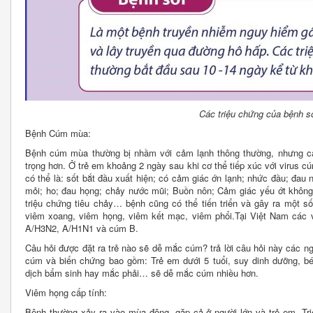
Các triệu chứng của bệnh s
Bệnh Cúm mùa:
Bệnh cúm mùa thường bị nhầm với cảm lạnh thông thường, nhưng cá
trọng hơn. Ở trẻ em khoảng 2 ngày sau khi cơ thể tiếp xúc với virus cú
có thể là: sốt bắt đầu xuất hiện; có cảm giác ớn lạnh; nhức đầu; đa
mỏi; ho; đau họng; chảy nước mũi; Buồn nôn; Cảm giác yếu ớt không 
triệu chứng tiêu chảy… bệnh cũng có thể tiến triển và gây ra một s
viêm xoang, viêm họng, viêm kết mạc, viêm phổi.Tại Việt Nam các
A/H3N2, A/H1N1 và cúm B.
Câu hỏi được đặt ra trẻ nào sẽ dễ mắc cúm? trả lời câu hỏi này các 
cúm và biến chứng bao gồm: Trẻ em dưới 5 tuổi, suy dinh dưỡng, b
dịch bẩm sinh hay mắc phải… sẽ dễ mắc cúm nhiều hơn.
Viêm họng cấp tính:
Bệnh thường xảy ra vào mùa đông, gặp cả ở người lớn và trẻ em. Triệ