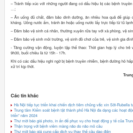
– Tránh tiếp xúc với những người đang có dấu hiệu bị các bệnh truyền
…;
– Ăn uống đủ chất, đảm bảo dinh dưỡng, ăn nhiều hoa quả để giúp 
kháng. Uống nước ấm, tránh ăn hoặc uống nước lấy trực tiếp từ tủ lạnh
– Đảm bảo vệ sinh cá nhân, thường xuyên rửa tay với xà phòng, vệ si
– Đảm bảo vệ sinh môi trường, vệ sinh đồ chơi của trẻ, vệ sinh gia đìn
- Tăng cường vận động, luyện tập thể thao: Thời gian hợp lý cho trẻ
9h30, buổi chiều là từ 15h - 17h.
Khi có các dấu hiệu nghi ngờ bị bệnh truyền nhiễm, bệnh đường hô hấ
xử trí kịp thời.
Trung
Các tin khác
Hà Nội tiếp tục triển khai chiến dịch tiêm chủng vắc xin Sởi-Rubella t
Trung tâm Kiểm soát bệnh tật thành phố Hà Nội đa dạng các hoạt độ
triển” năm 2024
Thư mời báo giá photo, in ấn để phục vụ cho hoạt động y tế của Trun
Thận trọng với bệnh viêm màng não do não mô cầu
Thư mời báo giá cung cấp dịch vụ thay thế cầu dao điện