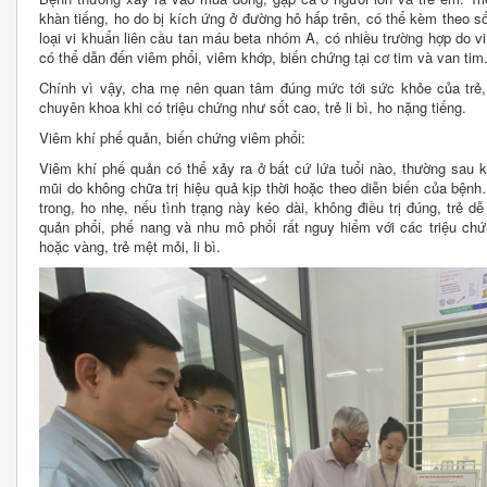
khàn tiếng, ho do bị kích ứng ở đường hô hấp trên, có thể kèm theo 
loại vi khuẩn liên cầu tan máu beta nhóm A, có nhiều trường hợp do vi
có thể dẫn đến viêm phổi, viêm khớp, biến chứng tại cơ tim và van tim
Chính vì vậy, cha mẹ nên quan tâm đúng mức tới sức khỏe của trẻ, 
chuyên khoa khi có triệu chứng như sốt cao, trẻ li bì, ho nặng tiếng.
Viêm khí phế quản, biến chứng viêm phổi:
Viêm khí phế quản có thể xảy ra ở bất cứ lứa tuổi nào, thường sau kh
mũi do không chữa trị hiệu quả kịp thời hoặc theo diễn biến của bện
trong, ho nhẹ, nếu tình trạng này kéo dài, không điều trị đúng, trẻ d
quản phổi, phế nang và nhu mô phổi rất nguy hiểm với các triệu c
hoặc vàng, trẻ mệt mỏi, li bì.