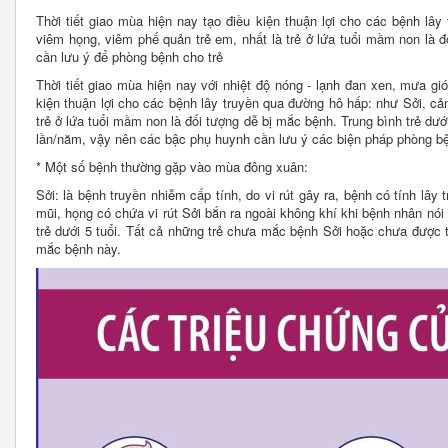
Thời tiết giao mùa hiện nay tạo điều kiện thuận lợi cho các bệnh lâ
viêm họng, viêm phế quản trẻ em, nhất là trẻ ở lứa tuổi mầm non là 
cần lưu ý để phòng bệnh cho trẻ
Thời tiết giao mùa hiện nay với nhiệt độ nóng - lạnh đan xen, mưa gi
kiện thuận lợi cho các bệnh lây truyền qua đường hô hấp: như Sởi, c
trẻ ở lứa tuổi mầm non là đối tượng dễ bị mắc bệnh. Trung bình trẻ dư
lần/năm, vậy nên các bậc phụ huynh cần lưu ý các biện pháp phòng bệ
* Một số bệnh thường gặp vào mùa đông xuân:
Sởi: là bệnh truyền nhiễm cấp tính, do vi rút gây ra, bệnh có tính lây
mũi, họng có chứa vi rút Sởi bắn ra ngoài không khí khi bệnh nhân nó
trẻ dưới 5 tuổi. Tất cả những trẻ chưa mắc bệnh Sởi hoặc chưa được 
mắc bệnh này.