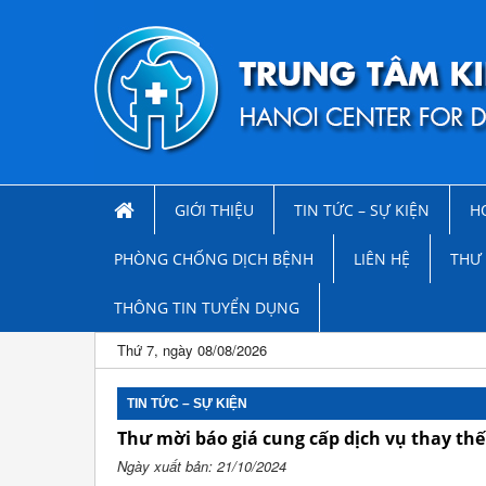
GIỚI THIỆU
TIN TỨC – SỰ KIỆN
H
PHÒNG CHỐNG DỊCH BỆNH
LIÊN HỆ
THƯ 
THÔNG TIN TUYỂN DỤNG
Thứ 7, ngày 08/08/2026
TIN TỨC – SỰ KIỆN
Thư mời báo giá cung cấp dịch vụ thay thế
Ngày xuất bản: 21/10/2024