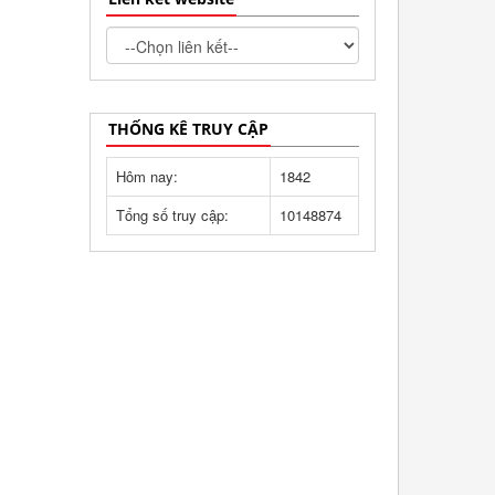
THỐNG KÊ TRUY CẬP
Hôm nay:
1842
Tổng số truy cập:
10148874