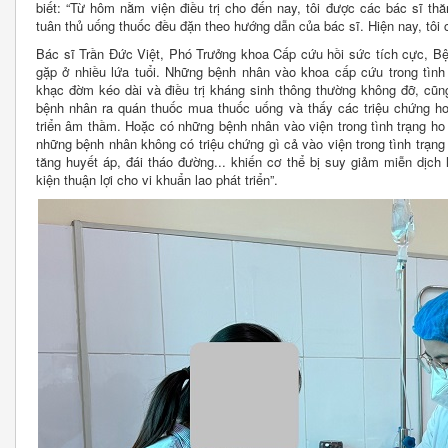
biết: “Từ hôm nằm viện điều trị cho đến nay, tôi được các bác sĩ t
tuân thủ uống thuốc đều đặn theo hướng dẫn của bác sĩ. Hiện nay, tôi 
Bác sĩ Trần Đức Việt, Phó Trưởng khoa Cấp cứu hồi sức tích cực, Bện
gặp ở nhiều lứa tuổi. Những bệnh nhân vào khoa cấp cứu trong tình
khạc đờm kéo dài và điều trị kháng sinh thông thường không đỡ, cũn
bệnh nhân ra quán thuốc mua thuốc uống và thấy các triệu chứng ho 
triển âm thầm. Hoặc có những bệnh nhân vào viện trong tình trạng ho
những bệnh nhân không có triệu chứng gì cả vào viện trong tình trạn
tăng huyết áp, đái tháo đường... khiến cơ thể bị suy giảm miễn dịch
kiện thuận lợi cho vi khuẩn lao phát triển”.