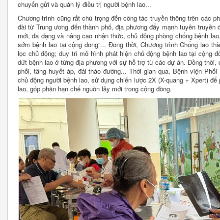
chuyển gửi và quản lý điều trị người bệnh lao...
Chương trình cũng rất chú trọng đến công tác truyền thông trên các ph
đài từ Trung ương đến thành phố, địa phương đẩy mạnh tuyên truyền 
mới, đa dạng và nâng cao nhận thức, chủ động phòng chống bệnh lao, 
sớm bệnh lao tại cộng đồng”... Đồng thời, Chương trình Chống lao t
lọc chủ động; duy trì mô hình phát hiện chủ động bệnh lao tại cộng 
dứt bệnh lao ở từng địa phương với sự hỗ trợ từ các dự án. Đồng thời,
phổi, tăng huyết áp, đái tháo đường... Thời gian qua, Bệnh viện Phổi
chủ động người bệnh lao, sử dụng chiến lược 2X (X-quang + Xpert) để ph
lao, góp phần hạn chế nguồn lây mới trong cộng đồng.