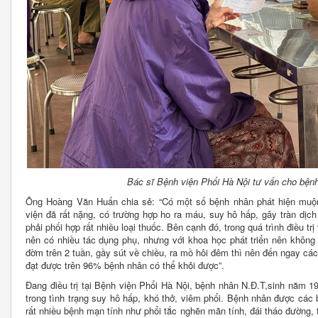
Bác sĩ Bệnh viện Phổi Hà Nội tư vấn cho bện
Ông Hoàng Văn Huấn chia sẻ: “Có một số bệnh nhân phát hiện muộn 
viện đã rất nặng, có trường hợp ho ra máu, suy hô hấp, gây tràn dịc
phải phối hợp rất nhiều loại thuốc. Bên cạnh đó, trong quá trình điều t
nên có nhiều tác dụng phụ, nhưng với khoa học phát triển nên không
đờm trên 2 tuần, gầy sút về chiều, ra mồ hôi đêm thì nên đến ngay các 
đạt được trên 96% bệnh nhân có thể khỏi được”.
Đang điều trị tại Bệnh viện Phổi Hà Nội, bệnh nhân N.Đ.T,sinh năm 1
trong tình trạng suy hô hấp, khó thở, viêm phổi. Bệnh nhân được các 
rất nhiều bệnh mạn tính như phổi tắc nghẽn mãn tính, đái tháo đường,