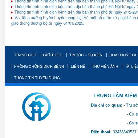
Thông tin tình hình dịch bệnh trên địa bàn thành phố Hà Nội từ ngày 
Thông tin tình hình dịch bệnh trên địa bàn thành phố Hà Nội từ ngày 2
Thông tin tình hình dịch bệnh trên địa bàn thành phố từ ngày 21/2-28
V/v tăng cường tuyên truyền pháp luật về một số mức xử phạt hành ch
giao thông đường bộ từ ngày 01/01/2025.
TRANG CHỦ
GIỚI THIỆU
TIN TỨC – SỰ KIỆN
HOẠT ĐỘNG C
PHÒNG CHỐNG DỊCH BỆNH
LIÊN HỆ
THƯ VIỆN ẢNH
TÀI LI
THÔNG TIN TUYỂN DỤNG
TRUNG TÂM KIỂM SOÁT 
Địa chỉ cơ quan
: - Trụ 
- Cơ sở 2: Khu Hành chính
- Cơ sở 3: Số 1 Ngõ 2 Q
Điện thoại
: 0243834