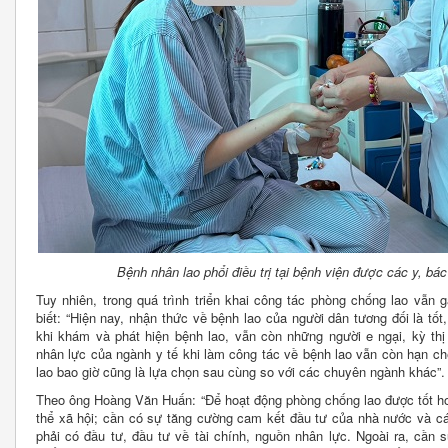
Bệnh nhân lao phổi điều trị tại bệnh viện được các y, bá
Tuy nhiên, trong quá trình triển khai công tác phòng chống lao vẫn
biết: “Hiện nay, nhận thức về bệnh lao của người dân tương đối là tốt
khi khám và phát hiện bệnh lao, vẫn còn những người e ngại, kỳ th
nhân lực của ngành y tế khi làm công tác về bệnh lao vẫn còn hạn c
lao bao giờ cũng là lựa chọn sau cùng so với các chuyên ngành khác”.
Theo ông Hoàng Văn Huấn: “Để hoạt động phòng chống lao được tốt hơ
thể xã hội; cần có sự tăng cường cam kết đầu tư của nhà nước và cá
phải có đầu tư, đầu tư về tài chính, nguồn nhân lực. Ngoài ra, cần