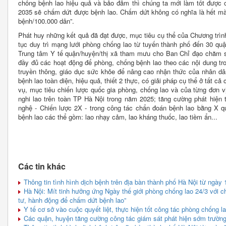
chống bệnh lao hiệu quả và bảo đảm thì chúng ta mới làm tốt được
2035 sẽ chấm dứt được bệnh lao. Chấm dứt không có nghĩa là hết mà
bệnh/100.000 dân”.
Phát huy những kết quả đã đạt được, mục tiêu cụ thể của Chương trìn
tục duy trì mạng lưới phòng chống lao từ tuyến thành phố đến 30 qu
Trung tâm Y tế quận/huyện/thị xã tham mưu cho Ban Chỉ đạo chăm só
đầy đủ các hoạt động để phòng, chống bệnh lao theo các nội dung t
truyền thông, giáo dục sức khỏe để nâng cao nhận thức của nhân dân
bệnh lao toàn diện, hiệu quả, thiết 2 thực, có giải pháp cụ thể ở tất c
vụ, mục tiêu chiến lược quốc gia phòng, chống lao và của từng đơn v
nghi lao trên toàn TP Hà Nội trong năm 2025; tăng cường phát hiện t
nghệ - Chiến lược 2X - trong công tác chẩn đoán bệnh lao bằng X qu
bệnh lao các thể gồm: lao nhạy cảm, lao kháng thuốc, lao tiềm ẩn...
Các tin khác
Thông tin tình hình dịch bệnh trên địa bàn thành phố Hà Nội từ ngày 
Hà Nội: Mít tinh hưởng ứng Ngày thế giới phòng chống lao 24/3 với 
tư, hành động để chấm dứt bệnh lao”
Y tế cơ sở vào cuộc quyết liệt, thực hiện tốt công tác phòng chống l
Các quận, huyện tăng cường công tác giám sát phát hiện sớm trườn