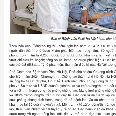
Bác sĩ Bệnh viện Phổi Hà Nội khám cho bệ
Theo báo cáo, Tổng số người khám nghi lao năm 2024 là 113.316 n
người dân thành phố được khám phát hiện lao trong năm. Số người b
phòng trong năm là 4.205 người. Số người được khám và làm xét ng
vượt chỉ tiêu kế hoạch; tổng số ca bệnh lao được phát hiện 4.037 bệ
các thể đạt 95,8%... Tỷ lệ phát hiện, thu nhận điều trị của Hà Nội tươ
Phó Giám đốc Bệnh viện Phổi Hà Nội, Phó chủ nhiệm Chương trình 
cho biết, năm 2024, Chương trình Chống lao thành phố Hà Nội Hà Nội
sự ủng hộ từ Chính phủ, Bộ Y tế, Bệnh viện Phổi Trung ương đã có
phố và Sở Y tế và UBND quận/huyện/thị xã và xã/phường/thị trấn sát
và nhiệt tình trong công tác phòng chống lao. Mạng lưới phòng chống 
và 100% xã/phường/thị trấn được duy trì. Các đơn vị đã thành lập v
đầu, phòng chống dịch bệnh, trong đó có bệnh lao. Cơ sở chăm sóc 
khám lao tại 30 quận/huyện/thị xã. Mỗi trạm y tế xã/phường/thị trấn c
lao, thực hiện nhiệm vụ tại tuyến y tế cơ sở. Các bệnh viện đa khoa,
dược trong và ngoài công lập, các đơn vị mô hình đặc biệt tham gia