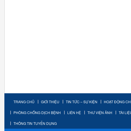
TRANG CHỦ
GIỚI THIỆU
TIN TỨC – SỰ KIỆN
HOẠT ĐỘNG C
PHÒNG CHỐNG DỊCH BỆNH
LIÊN HỆ
THƯ VIỆN ẢNH
TÀI LI
THÔNG TIN TUYỂN DỤNG