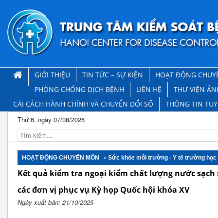
GIỚI THIỆU
TIN TỨC – SỰ KIỆN
HOẠT ĐỘNG CHUY
PHÒNG CHỐNG DỊCH BỆNH
LIÊN HỆ
THƯ VIỆN ẢN
CẢI CÁCH HÀNH CHÍNH VÀ CHUYỂN ĐỔI SỐ
THÔNG TIN TU
Thứ 6, ngày 07/08/2026
HOẠT ĐỘNG CHUYÊN MÔN
Sức khỏe môi trường - Y tế trường học
Kết quả kiểm tra ngoại kiểm chất lượng nước sạch
các đơn vị phục vụ Kỳ họp Quốc hội khóa XV
Ngày xuất bản: 21/10/2025