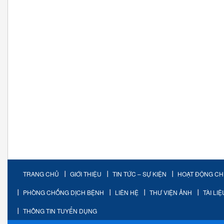
TRANG CHỦ
GIỚI THIỆU
TIN TỨC – SỰ KIỆN
HOẠT ĐỘNG C
PHÒNG CHỐNG DỊCH BỆNH
LIÊN HỆ
THƯ VIỆN ẢNH
TÀI LI
THÔNG TIN TUYỂN DỤNG