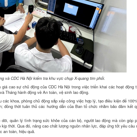
g và CDC Hà Nội kiểm tra khu vực chụp X-quang tim phổi.
iá cao sự chủ động của CDC Hà Nội trong việc triển khai các hoạt động t
 và Tháng hành động về An toàn, vệ sinh lao động.
ầu các khoa, phòng chủ động sắp xếp công việc hợp lý, tạo điều kiện để 100
ch; đồng thời tuân thủ các hướng dẫn của Ban tổ chức nhằm bảo đảm kết 
 dõi, quản lý tình trạng sức khỏe của cán bộ, người lao động mà còn góp 
p kịp thời. Qua đó, nâng cao chất lượng nguồn nhân lực, đáp ứng tốt yêu cầu
c an toàn, hiệu quả.