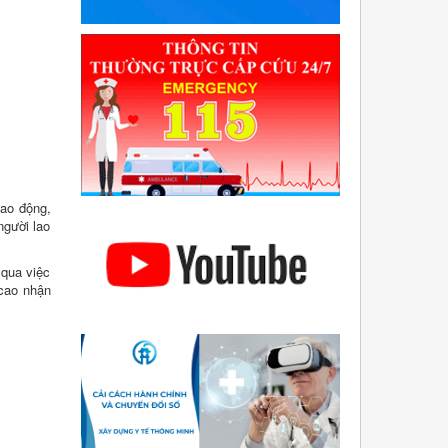
ao động,
người lao
 qua việc
 cao nhận