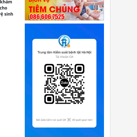
g khám
 cho
vệ sinh