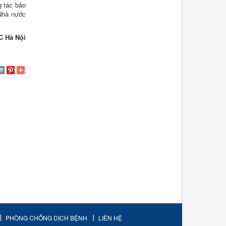
g tác bảo
 Nhà nước
C Hà Nội
PHÒNG CHỐNG DỊCH BỆNH
LIÊN HỆ