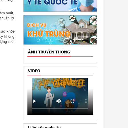
tầm soát,
thuận lợi
sức khỏe
 kỳ không
dựng môi
ẢNH TRUYỀN THÔNG
VIDEO
Liên kết website