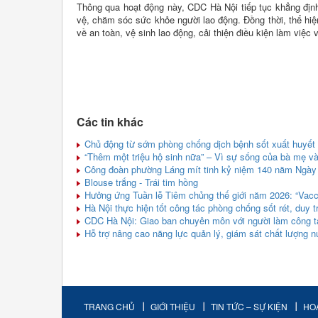
Thông qua hoạt động này, CDC Hà Nội tiếp tục khẳng địn
vệ, chăm sóc sức khỏe người lao động. Đồng thời, thể hi
về an toàn, vệ sinh lao động, cải thiện điều kiện làm việc 
Các tin khác
Chủ động từ sớm phòng chống dịch bệnh sốt xuất huyết 
“Thêm một triệu hộ sinh nữa” – Vì sự sống của bà mẹ và
Công đoàn phường Láng mít tinh kỷ niệm 140 năm Ngày
Blouse trắng - Trái tim hồng
Hưởng ứng Tuần lễ Tiêm chủng thế giới năm 2026: “Vacci
Hà Nội thực hiện tốt công tác phòng chống sốt rét, duy tr
CDC Hà Nội: Giao ban chuyên môn với người làm công tá
Hỗ trợ nâng cao năng lực quản lý, giám sát chất lượng 
TRANG CHỦ
GIỚI THIỆU
TIN TỨC – SỰ KIỆN
HO