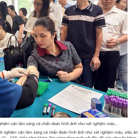
nghiệm cận lâm sàng và chẩn đoán hình ảnh như xét nghiệm máu...
 xét nghiệm cận lâm sàng và chẩn đoán hình ảnh như xét nghiệm máu, siêu â
y 12 - 13/5, triển khai khám lâm sàng tổng quát với đầy đủ các chuyên khoa