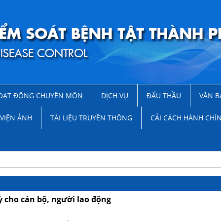
OẠT ĐỘNG CHUYÊN MÔN
DỊCH VỤ
ĐẤU THẦU
VĂN B
VIỆN ẢNH
TÀI LIỆU TRUYỀN THÔNG
CẢI CÁCH HÀNH CHÍ
 cho cán bộ, người lao động