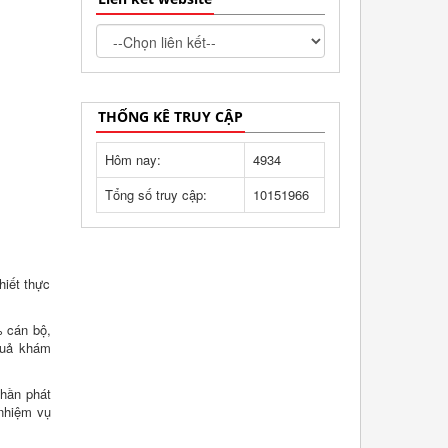
THỐNG KÊ TRUY CẬP
Hôm nay:
4934
Tổng số truy cập:
10151966
hiết thực
% cán bộ,
quả khám
phần phát
 nhiệm vụ