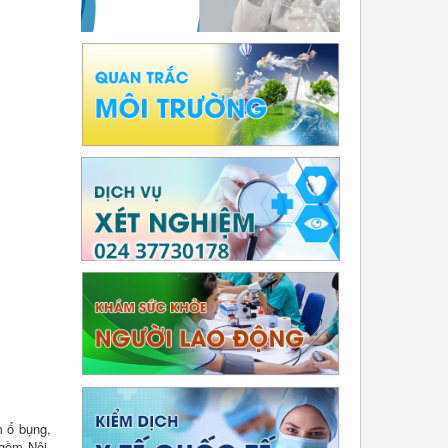
m ổ bụng,
 gồm Nội,