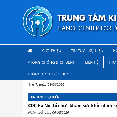
GIỚI THIỆU
TIN TỨC – SỰ KIỆN
H
PHÒNG CHỐNG DỊCH BỆNH
LIÊN HỆ
THƯ 
THÔNG TIN TUYỂN DỤNG
Thứ 7, ngày 08/08/2026
TIN TỨC – SỰ KIỆN
CDC Hà Nội tổ chức khám sức khỏe định kỳ
Ngày xuất bản: 06/05/2026