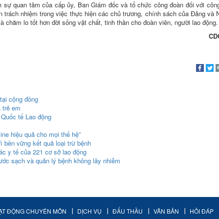
h sự quan tâm của cấp ủy, Ban Giám đốc và tổ chức công đoàn đối với côn
ện trách nhiệm trong việc thực hiện các chủ trương, chính sách của Đảng và
và chăm lo tốt hơn đời sống vật chất, tinh thần cho đoàn viên, người lao động.
CD
tại cộng đồng
 trẻ em
 Quốc tế Lao động
ne hiệu quả cho mọi thế hệ”
ì bền vững kết quả loại trừ bệnh
c y tế của 221 cơ sở lao động
nước sạch và quản lý bệnh không lây nhiễm
ẠT ĐỘNG CHUYÊN MÔN
DỊCH VỤ
ĐẤU THẦU
VĂN BẢN
HỎI ĐÁP