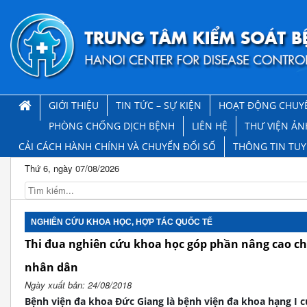
GIỚI THIỆU
TIN TỨC – SỰ KIỆN
HOẠT ĐỘNG CHUY
PHÒNG CHỐNG DỊCH BỆNH
LIÊN HỆ
THƯ VIỆN ẢN
CẢI CÁCH HÀNH CHÍNH VÀ CHUYỂN ĐỔI SỐ
THÔNG TIN TU
Thứ 6, ngày 07/08/2026
NGHIÊN CỨU KHOA HỌC, HỢP TÁC QUỐC TẾ
Thi đua nghiên cứu khoa học góp phần nâng cao ch
nhân dân
Ngày xuất bản: 24/08/2018
Bệnh viện đa khoa Đức Giang là bệnh viện đa khoa hạng I 