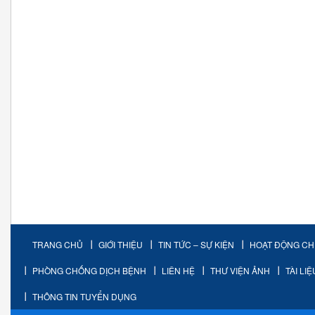
TRANG CHỦ
GIỚI THIỆU
TIN TỨC – SỰ KIỆN
HOẠT ĐỘNG C
PHÒNG CHỐNG DỊCH BỆNH
LIÊN HỆ
THƯ VIỆN ẢNH
TÀI LI
THÔNG TIN TUYỂN DỤNG