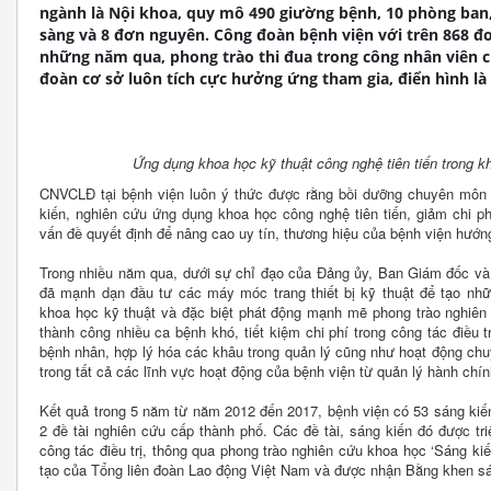
ngành là Nội khoa, quy mô 490 giường bệnh, 10 phòng ban,
sàng và 8 đơn nguyên. Công đoàn bệnh viện với trên 868 đo
những năm qua, phong trào thi đua trong công nhân viên 
đoàn cơ sở luôn tích cực hưởng ứng tham gia, điển hình là 
Ứng dụng khoa học kỹ thuật công nghệ tiên tiến trong 
CNVCLĐ tại bệnh viện luôn ý thức được rằng bồi dưỡng chuyên môn t
kiến, nghiên cứu ứng dụng khoa học công nghệ tiên tiến, giảm chi phí
vấn đề quyết định để nâng cao uy tín, thương hiệu của bệnh viện hướng
Trong nhiều năm qua, dưới sự chỉ đạo của Đảng ủy, Ban Giám đốc và
đã mạnh dạn đầu tư các máy móc trang thiết bị kỹ thuật để tạo nh
khoa học kỹ thuật và đặc biệt phát động mạnh mẽ phong trào nghiên c
thành công nhiều ca bệnh khó, tiết kiệm chi phí trong công tác điều tr
bệnh nhân, hợp lý hóa các khâu trong quản lý cũng như hoạt động chu
trong tất cả các lĩnh vực hoạt động của bệnh viện từ quản lý hành ch
Kết quả trong 5 năm từ năm 2012 đến 2017, bệnh viện có 53 sáng kiến
2 đề tài nghiên cứu cấp thành phố. Các đề tài, sáng kiến đó được tr
công tác điều trị, thông qua phong trào nghiên cứu khoa học ‘Sáng k
tạo của Tổng liên đoàn Lao động Việt Nam và được nhận Bằng khen s