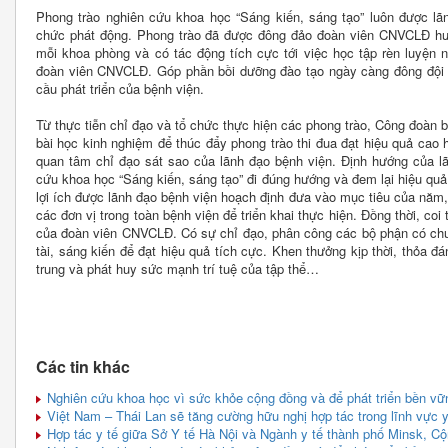
Phong trào nghiên cứu khoa học “Sáng kiến, sáng tạo” luôn được l
chức phát động. Phong trào đã được đông đảo đoàn viên CNVCLĐ hưởn
mỗi khoa phòng và có tác động tích cực tới việc học tập rèn luyện 
đoàn viên CNVCLĐ. Góp phần bồi dưỡng đào tạo ngày càng đông đội ng
cầu phát triển của bệnh viện.
Từ thực tiễn chỉ đạo và tổ chức thực hiện các phong trào, Công đoàn 
bài học kinh nghiệm để thúc đẩy phong trào thi đua đạt hiệu quả cao h
quan tâm chỉ đạo sát sao của lãnh đạo bệnh viện. Định hướng của lã
cứu khoa học “Sáng kiến, sáng tạo” đi đúng hướng và đem lại hiệu quả 
lợi ích được lãnh đạo bệnh viện hoạch định đưa vào mục tiêu của năm, 
các đơn vị trong toàn bệnh viện để triển khai thực hiện. Đồng thời, coi 
của đoàn viên CNVCLĐ. Có sự chỉ đạo, phân công các bộ phận có chu
tài, sáng kiến để đạt hiệu quả tích cực. Khen thưởng kịp thời, thỏa đ
trung và phát huy sức mạnh trí tuệ của tập thể…
Các tin khác
Nghiên cứu khoa học vì sức khỏe cộng đồng và để phát triển bền vữ
Việt Nam – Thái Lan sẽ tăng cường hữu nghị hợp tác trong lĩnh vực 
Hợp tác y tế giữa Sở Y tế Hà Nội và Ngành y tế thành phố Minsk, C