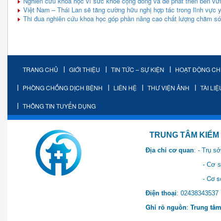
Nghiên cứu khoa học vì sức khỏe cộng đồng và để phát triển bền vữ
Việt Nam – Thái Lan sẽ tăng cường hữu nghị hợp tác trong lĩnh vực 
Thi đua nghiên cứu khoa học góp phần nâng cao chất lượng chăm s
TRANG CHỦ
GIỚI THIỆU
TIN TỨC – SỰ KIỆN
HOẠT ĐỘNG C
PHÒNG CHỐNG DỊCH BỆNH
LIÊN HỆ
THƯ VIỆN ẢNH
TÀI LI
THÔNG TIN TUYỂN DỤNG
TRUNG TÂM KIỂM SOÁT 
Địa chỉ cơ quan
: - Trụ 
- Cơ sở 2: Khu Hành chính
- Cơ sở 3: Số 1 Ngõ 2 Q
Điện thoại
: 0243834
Ghi rõ nguồn
:
Trung tâm