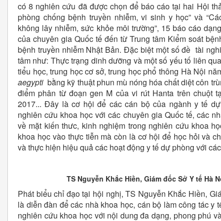
có 8 nghiên cứu đã được chọn để báo cáo tại hai Hội t
phòng chống bệnh truyền nhiễm, vi sinh y học” và “C
không lây nhiễm, sức khỏe môi trường”, 15 báo cáo dạng 
của chuyên gia Quốc tế đến từ Trung tâm Kiểm soát bện
bệnh truyền nhiễm Nhật Bản. Đặc biệt một số đề tài ngh
tâm như: Thực trạng dinh dưỡng và một số yếu tố liên qu
tiểu học, trung học cơ sở, trung học phổ thông Hà Nội n
aegypti
bằng kỹ thuật phun mù nóng hóa chất diệt côn trù
điểm phân từ đoạn gen M của vi rút Hanta trên chuột 
2017... Đây là cơ hội để các cán bộ của ngành y tế d
nghiên cứu khoa học với các chuyên gia Quốc tế, các n
về mặt kiến thưc, kinh nghiệm trong nghiên cứu khoa h
khoa học vào thực tiễn mà còn là cơ hội để học hỏi và c
và thực hiện hiệu quả các hoạt động y tế dự phòng với các
TS Nguyễn Khắc Hiền, Giám đốc Sở Y tế Hà Nội
Phát biểu chỉ đạo tại hội nghị, TS Nguyễn Khắc Hiền, Gi
là diễn đàn để các nhà khoa học, cán bộ làm công tác y t
nghiên cứu khoa học với nội dung đa dạng, phong phú và 