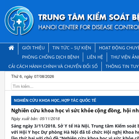
GIỚI THIỆU
TIN TỨC – SỰ KIỆN
HOẠT ĐỘNG CHUY
PHÒNG CHỐNG DỊCH BỆNH
LIÊN HỆ
THƯ VIỆN ẢN
CẢI CÁCH HÀNH CHÍNH VÀ CHUYỂN ĐỔI SỐ
THÔNG TIN TU
Thứ 6, ngày 07/08/2026
NGHIÊN CỨU KHOA HỌC, HỢP TÁC QUỐC TẾ
Nghiên cứu khoa học vì sức khỏe cộng đồng, hội nh
Ngày xuất bản: 05/11/2018
Sáng ngày 3/11/2018, Sở Y tế Hà Nội, Trung tâm Kiểm soát
với Hội Y học Dự phòng Hà Nội đã tổ chức Hội nghị Khoa 
lần thứ hai với chủ đề “Nghiên cứu khoa học vì sức khỏe 