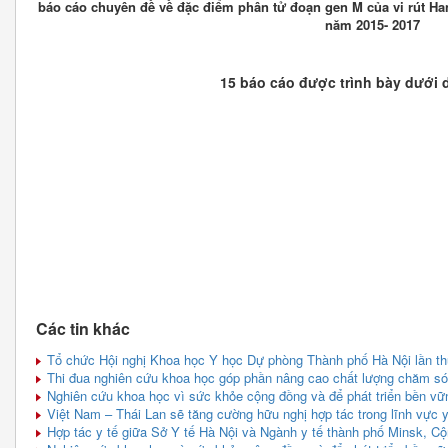
báo cáo chuyên đề về đặc điểm phân tử đoạn gen M của vi rút Han
năm 2015- 2017
15 báo cáo được trình bày dưới 
Các tin khác
Tổ chức Hội nghị Khoa học Y học Dự phòng Thành phố Hà Nội lần t
Thi đua nghiên cứu khoa học góp phần nâng cao chất lượng chăm s
Nghiên cứu khoa học vì sức khỏe cộng đồng và để phát triển bền vữ
Việt Nam – Thái Lan sẽ tăng cường hữu nghị hợp tác trong lĩnh vực 
Hợp tác y tế giữa Sở Y tế Hà Nội và Ngành y tế thành phố Minsk, C