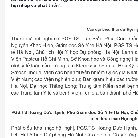
hội nhập và phát triển”.
Các đại biểu thai dự Hội n
Tham dự hội nghị có PGS.TS Trần Đắc Phu, Cục trưởn
Nguyễn Khắc Hiền, Giám đốc Sở Y tế Hà Nội; PGS.TS 
tế Hà Nội, Chủ tịch Hội Y học Dự phòng Hà Nội; Lãnh đ
Viện Pasteur Hồ Chí Minh, Sở Khoa học và Công nghệ Hà
ninh y tế toàn cầu, Trung tâm Kiểm soát bệnh tật Hoa Kỳ,
Satoshi Inoue, Viện các bệnh truyền nhiễm Quốc gia Nhật 
Việt Nam; các Viện nghiên cứu; Ban giám hiệu các trườn
Hà Nội, Đại học Thăng Long; Trung tâm Kiểm soát bệnh 
các Trung tâm Y tế và bệnh viện trên địa bàn thành phố Hà
PGS.TS Hoàng Đức Hạnh, Phó Giám đốc Sở Y tế Hà Nội, Chủ
biểu khai mạc Hội ngh
Phát biểu khai mạc hội nghị, PGS.TS Hoàng Đức Hạnh,
tịch Hội Y học Dự phòng Hà Nội đã xác định: “Xây dựng h