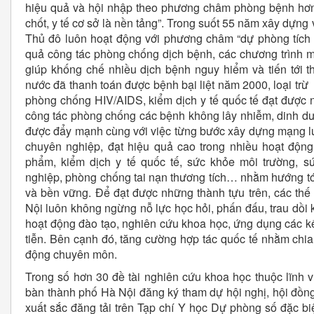
hiệu quả và hội nhập theo phương châm phòng bệnh hơn
chốt, y tế cơ sở là nền tảng”. Trong suốt 55 năm xây dựng 
Thủ đô luôn hoạt động với phương châm “dự phòng tích c
quả công tác phòng chống dịch bệnh, các chương trình m
giúp khống chế nhiều dịch bệnh nguy hiểm và tiến tới 
nước đã thanh toán được bệnh bại liệt năm 2000, loại tr
phòng chống HIV/AIDS, kiểm dịch y tế quốc tế đạt được n
công tác phòng chống các bệnh không lây nhiễm, dinh d
được đẩy mạnh cùng với việc từng bước xây dựng mạng l
chuyên nghiệp, đạt hiệu quả cao trong nhiều hoạt động
phẩm, kiểm dịch y tế quốc tế, sức khỏe môi trường, 
nghiệp, phòng chống tai nạn thương tích… nhằm hướng t
và bền vững. Để đạt được những thành tựu trên, các th
Nội luôn không ngừng nỗ lực học hỏi, phấn đấu, trau dồi 
hoạt động đào tạo, nghiên cứu khoa học, ứng dụng các k
tiễn. Bên cạnh đó, tăng cường hợp tác quốc tế nhằm chia 
động chuyên môn.
Trong số hơn 30 đề tài nghiên cứu khoa học thuộc lĩnh v
bàn thành phố Hà Nội đăng ký tham dự hội nghị, hội đồn
xuất sắc đăng tải trên Tạp chí Y học Dự phòng số đặc bi