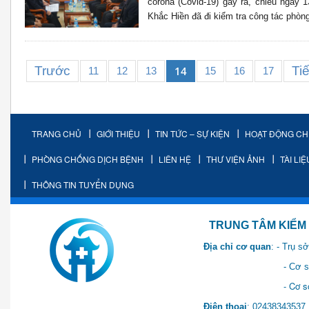
corona (Covid-19) gây ra, chiều ngày
Khắc Hiền đã đi kiểm tra công tác phòng 
Trước
Ti
14
11
12
13
15
16
17
TRANG CHỦ
GIỚI THIỆU
TIN TỨC – SỰ KIỆN
HOẠT ĐỘNG C
PHÒNG CHỐNG DỊCH BỆNH
LIÊN HỆ
THƯ VIỆN ẢNH
TÀI LI
THÔNG TIN TUYỂN DỤNG
TRUNG TÂM KIỂM SOÁT 
Địa chỉ cơ quan
: - Trụ 
- Cơ sở 2: Khu Hành chính
- Cơ sở 3: Số 1 Ngõ 2 Q
Điện thoại
: 0243834