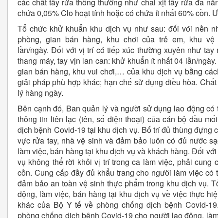
các chất tẩy rửa thông thường như chai xịt tẩy rửa đa n
chứa 0,05% Clo hoạt tính hoặc có chứa ít nhất 60% cồn. Ư
Tổ chức khử khuẩn khu dịch vụ như sau: đối với nền nh
phòng, gian bán hàng, khu chơi của trẻ em, khu vệ 
lần/ngày. Đối với vị trí có tiếp xúc thường xuyên như ta
thang máy, tay vịn lan can: khử khuẩn ít nhất 04 lần/ngày
gian bán hàng, khu vui chơi,… của khu dịch vụ bằng cá
giải pháp phù hợp khác; hạn chế sử dụng điều hòa. Chất 
lý hàng ngày.
Bên cạnh đó, Ban quản lý và người sử dụng lao động có 
thông tin liên lạc (tên, số điện thoại) của cán bộ đầu m
dịch bệnh Covid-19 tại khu dịch vụ. Bố trí đủ thùng đựng c
vực rửa tay, nhà vệ sinh và đảm bảo luôn có đủ nước s
làm việc, bán hàng tại khu dịch vụ và khách hàng. Đối với 
vụ không thể rời khỏi vị trí trong ca làm việc, phải cun
cồn. Cung cấp đầy đủ khẩu trang cho người làm việc có 
đảm bảo an toàn vệ sinh thực phẩm trong khu dịch vụ. Tổ
động, làm việc, bán hàng tại khu dịch vụ về việc thực h
khác của Bộ Y tế về phòng chống dịch bệnh Covid-19.
phòng chống dịch bệnh Covid-19 cho người lao động, là