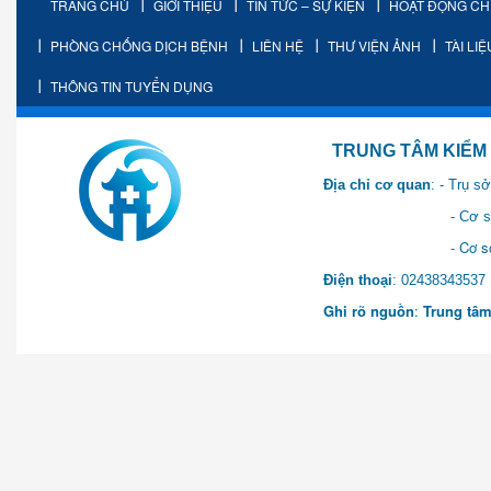
TRANG CHỦ
GIỚI THIỆU
TIN TỨC – SỰ KIỆN
HOẠT ĐỘNG C
PHÒNG CHỐNG DỊCH BỆNH
LIÊN HỆ
THƯ VIỆN ẢNH
TÀI LI
THÔNG TIN TUYỂN DỤNG
TRUNG TÂM KIỂM SOÁT 
Địa chỉ cơ quan
: - Trụ 
- Cơ sở 2: Khu Hành chính
- Cơ sở 3: Số 1 Ngõ 2 Q
Điện thoại
: 0243834
Ghi rõ nguồn
:
Trung tâm