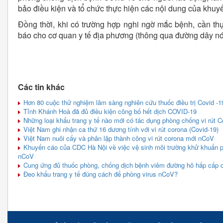
bảo điều kiện và tổ chức thực hiện các nội dung của khuy
Đồng thời, khi có trường hợp nghi ngờ mắc bệnh, cần thự
báo cho cơ quan y tế địa phương (thông qua đường dây n
Các tin khác
Hơn 80 cuộc thử nghiệm lâm sàng nghiên cứu thuốc điều trị Covid -1
Tỉnh Khánh Hoà đã đủ điều kiện công bố hết dịch COVID-19
Những loại khẩu trang y tế nào mới có tác dụng phòng chống vi rút C
Việt Nam ghi nhận ca thứ 16 dương tính với vi rút corona (Covid-19)
Việt Nam nuôi cấy và phân lập thành công vi rút corona mới nCoV
Khuyến cáo của CDC Hà Nội về việc vệ sinh môi trường khử khuẩn 
nCoV
Cung ứng đủ thuốc phòng, chống dịch bệnh viêm đường hô hấp cấp 
Đeo khẩu trang y tế đúng cách để phòng virus nCoV?