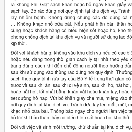
ra không khí. Giặt sạch khăn hoặc bỏ ngay khăn giấy v
sạch tay. Bỏ rác đúng nơi quy định tại khu dịch vụ. Tránh
lây nhiễm bệnh. Không dùng chung các đồ dùng cá nh
… Không khạc nhổ bừa bãi. Nếu phát hiện bản thân ho
cùng hoặc khách hàng có biểu hiện sốt hoặc ho, khó th
phòng chống dịch tại khu dịch vụ và người sử dụng lao độn
kịp thời.
Đối với khách hàng: không vào khu dịch vụ nếu có các biể
hoặc nếu đang trong thời gian cách ly tại nhà theo yêu
trang đúng cách khi đến chỗ đông người theo hướng dẫn
sau khi sử dụng vào thùng rác đúng nơi quy định. Thường
sạch theo quy trình rửa tay của Bộ Y tế trong thời gian có
trước và sau khi ăn, sau khi đi vệ sinh, sau khi ho, hắt hơ
hoặc hắt hơi, tốt nhất bằng khăn vải hoặc khăn tay, hoặc
tiết đường hô hấp. Vứt bỏ khăn giấy che mũi, miệng vào t
nơi quy định tại khu dịch vụ. Tránh đưa tay lên mắt, mũi,
khạc nhổ bừa bãi. Thông báo ngay cho người làm việc t
hỗ trợ khi bản thân thấy có biểu hiện sốt hoặc ho, khó thở.
Đối với việc vệ sinh môi trường, khử khuẩn tại khu dịch 