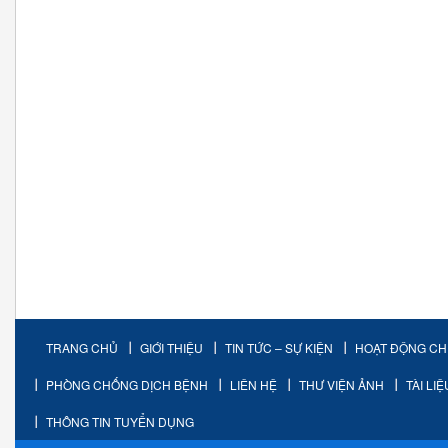
TRANG CHỦ
GIỚI THIỆU
TIN TỨC – SỰ KIỆN
HOẠT ĐỘNG C
PHÒNG CHỐNG DỊCH BỆNH
LIÊN HỆ
THƯ VIỆN ẢNH
TÀI LI
THÔNG TIN TUYỂN DỤNG