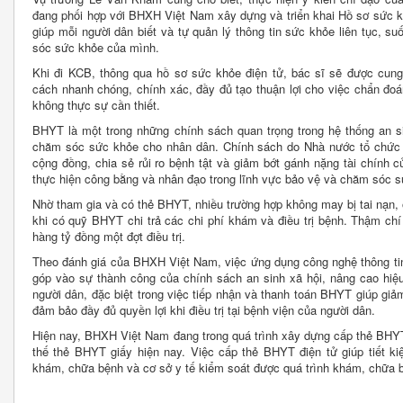
đang phối hợp với BHXH Việt Nam xây dựng và triển khai Hồ sơ sức k
giúp mỗi người dân biết và tự quản lý thông tin sức khỏe liên tục, 
sóc sức khỏe của mình.
Khi đi KCB, thông qua hồ sơ sức khỏe điện tử, bác sĩ sẽ được cung
cách nhanh chóng, chính xác, đầy đủ tạo thuận lợi cho việc chẩn đoán
không thực sự cần thiết.
BHYT là một trong những chính sách quan trọng trong hệ thống an si
chăm sóc sức khỏe cho nhân dân. Chính sách do Nhà nước tổ chức 
cộng đồng, chia sẻ rủi ro bệnh tật và giảm bớt gánh nặng tài chính củ
thực hiện công bằng và nhân đạo trong lĩnh vực bảo vệ và chăm sóc 
Nhờ tham gia và có thẻ BHYT, nhiều trường hợp không may bị tai nạn,
khi có quỹ BHYT chi trả các chi phí khám và điều trị bệnh. Thậm chí
hàng tỷ đồng một đợt điều trị.
Theo đánh giá của BHXH Việt Nam, việc ứng dụng công nghệ thông tin
góp vào sự thành công của chính sách an sinh xã hội, nâng cao hiệ
người dân, đặc biệt trong việc tiếp nhận và thanh toán BHYT giúp gi
đảm bảo đầy đủ quyền lợi khi điều trị tại bệnh viện của người dân.
Hiện nay, BHXH Việt Nam đang trong quá trình xây dựng cấp thẻ BHYT
thế thẻ BHYT giấy hiện nay. Việc cấp thẻ BHYT điện tử giúp tiết ki
khám, chữa bệnh và cơ sở y tế kiểm soát được quá trình khám, chữa 