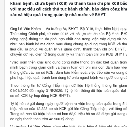
khám bệnh, chữa bệnh (KCB) và thanh toán chi phí KCB bảo
với mục tiêu cải cách thủ tục hành chính, bảo đảm công kh
xác và hiệu quả trong quản lý nhà nước về BHYT.
Ông Lê Văn Khảm - Vụ trưởng Vụ BHYT- Bộ Y tế, thực hiện Nghị quyế
Thủ tướng Chính phủ, từ năm 2015 với nỗ lực rất lớn của Bộ Y tế, B
công nghệ thông tin đã phối hợp chặt chẽ trong việc xây dựng và h
như: ban hành bộ mã danh mục dùng chung áp dụng trong KCB và tha
liệu đầu ra phục vụ quản lý và giám định, thanh toán chi phí BHYT,
chuyển dữ liệu điện tử trong quản lý và thanh toán chi phí KCB BHYT 
“Việc sớm triển khai ứng dụng công nghệ thông tin đặc biệt quan trọng
minh bạch trong giám định và thanh toán chi phí mà còn đảm bảo việc
thông giữa các cơ sở KCB, đảm bảo kiểm soát việc tiếp cận và cung ứ
phù hợp, hiệu quả, tránh lạm dụng từ phía người bệnh và người cung 
Theo thông tin từ Cổng Tiếp nhận dữ liệu Hệ thống thông tin g
01/01/2020 đến ngày 31/5/2020: Tỷ lệ liên thông dữ liệu toàn quốc đạ
cơ sở KCB ký hợp đồng KCB BHYT).
Tỷ lệ hồ sơ gửi đúng ngày người bệnh ra viện trong toàn quốc trong 
triệu hồ sơ của 12.328 cơ sở KCB gửi lên Cổng Tiếp nhận, với tổng s
Trong số hơn 63 triệu hồ sơ có hơn 62,9 triệu hồ sơ đã được gửi sang 
đề nghị thanh toán trên 42.900 tỷ đồng.
Vụ trưởng Lê Văn Khảm cũng cho biết, thực hiện ý kiến chỉ đạo củ