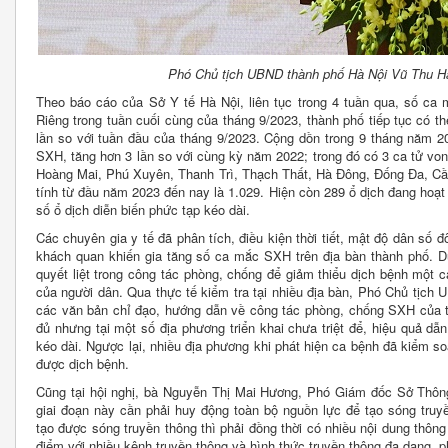
Phó Chủ tịch UBND thành phố Hà Nội Vũ Thu Hà 
Theo báo cáo của Sở Y tế Hà Nội, liên tục trong 4 tuần qua, số ca
Riêng trong tuần cuối cùng của tháng 9/2023, thành phố tiếp tục có 
lần so với tuần đầu của tháng 9/2023. Cộng dồn trong 9 tháng năm 2
SXH, tăng hơn 3 lần so với cùng kỳ năm 2022; trong đó có 3 ca tử vo
Hoàng Mai, Phú Xuyên, Thanh Trì, Thạch Thất, Hà Đông, Đống Đa, Cầu
tính từ đầu năm 2023 đến nay là 1.029. Hiện còn 289 ổ dịch đang hoạt 
số ổ dịch diễn biến phức tạp kéo dài.
Các chuyên gia y tế đã phân tích, điều kiện thời tiết, mật độ dân số đ
khách quan khiến gia tăng số ca mắc SXH trên địa bàn thành phố. D
quyết liệt trong công tác phòng, chống để giảm thiểu dịch bệnh một 
của người dân. Qua thực tế kiểm tra tại nhiều địa bàn, Phó Chủ tịch
các văn bản chỉ đạo, hướng dẫn về công tác phòng, chống SXH của t
đủ nhưng tại một số địa phương triển khai chưa triệt để, hiệu quả dẫ
kéo dài. Ngược lại, nhiều địa phương khi phát hiện ca bệnh đã kiểm s
được dịch bệnh.
Cũng tại hội nghị, bà Nguyễn Thị Mai Hương, Phó Giám đốc Sở Thông 
giai đoạn này cần phải huy động toàn bộ nguồn lực để tạo sóng tru
tạo được sóng truyền thông thì phải đồng thời có nhiều nội dung thông 
điểm với nhiều kênh truyền thông và hình thức truyền thông đa dạng, p