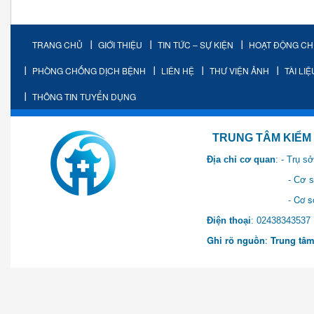
TRANG CHỦ
GIỚI THIỆU
TIN TỨC – SỰ KIỆN
HOẠT ĐỘNG C
PHÒNG CHỐNG DỊCH BỆNH
LIÊN HỆ
THƯ VIỆN ẢNH
TÀI LI
THÔNG TIN TUYỂN DỤNG
TRUNG TÂM KIỂM SOÁT 
Địa chỉ cơ quan
: - Trụ 
- Cơ sở 2: Khu Hành chính
- Cơ sở 3: Số 1 Ngõ 2 Q
Điện thoại
: 0243834
Ghi rõ nguồn
:
Trung tâm