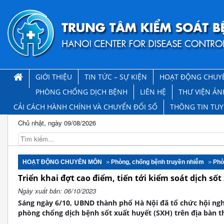
GIỚI THIỆU
TIN TỨC – SỰ KIỆN
HOẠT ĐỘNG CHUY
PHÒNG CHỐNG DỊCH BỆNH
LIÊN HỆ
THƯ VIỆN ẢN
CẢI CÁCH HÀNH CHÍNH VÀ CHUYỂN ĐỔI SỐ
THÔNG TIN TU
Chủ nhật, ngày 09/08/2026
HOẠT ĐỘNG CHUYÊN MÔN
Phòng, chống bệnh truyền nhiễm
Phò
Triển khai đợt cao điểm, tiến tới kiểm soát dịch số
Ngày xuất bản: 06/10/2023
Sáng ngày 6/10, UBND thành phố Hà Nội đã tổ chức hội nghị
phòng chống dịch bệnh sốt xuất huyết (SXH) trên địa bàn 