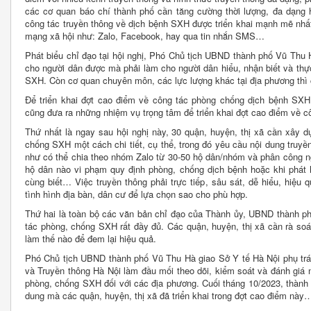
các cơ quan báo chí thành phố cần tăng cường thời lượng, đa dạng
công tác truyền thông về dịch bệnh SXH được triển khai mạnh mẽ nhất
mạng xã hội như: Zalo, Facebook, hay qua tin nhắn SMS…
Phát biểu chỉ đạo tại hội nghị, Phó Chủ tịch UBND thành phố Vũ Thu
cho người dân được mà phải làm cho người dân hiểu, nhận biết và thự
SXH. Còn cơ quan chuyên môn, các lực lượng khác tại địa phương thì 
Để triển khai đợt cao điểm về công tác phòng chống dịch bệnh SX
cũng đưa ra những nhiệm vụ trọng tâm để triển khai đợt cao điểm về 
Thứ nhất là ngay sau hội nghị này, 30 quận, huyện, thị xã cần xây d
chống SXH một cách chi tiết, cụ thể, trong đó yêu cầu nội dung truyề
như có thể chia theo nhóm Zalo từ 30-50 hộ dân/nhóm và phân công ngư
hộ dân nào vi phạm quy định phòng, chống dịch bệnh hoặc khi phát
cùng biết… Việc truyền thông phải trực tiếp, sâu sát, dễ hiểu, hiệu
tình hình địa bàn, dân cư để lựa chọn sao cho phù hợp.
Thứ hai là toàn bộ các văn bản chỉ đạo của Thành ủy, UBND thành p
tác phòng, chống SXH rất đầy đủ. Các quận, huyện, thị xã cần rà soát
làm thế nào để đem lại hiệu quả.
Phó Chủ tịch UBND thành phố Vũ Thu Hà giao Sở Y tế Hà Nội phụ tr
và Truyền thông Hà Nội làm đầu mối theo dõi, kiểm soát và đánh giá 
phòng, chống SXH đối với các địa phương. Cuối tháng 10/2023, thành 
dung mà các quận, huyện, thị xã đã triển khai trong đợt cao điểm này