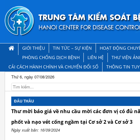
GIỚI THIỆU
TIN TỨC – SỰ KIỆN
HOẠT ĐỘNG CHUY
PHÒNG CHỐNG DỊCH BỆNH
LIÊN HỆ
THƯ VIỆN ẢN
CẢI CÁCH HÀNH CHÍNH VÀ CHUYỂN ĐỔI SỐ
THÔNG TIN TU
Thứ 6, ngày 07/08/2026
ĐẤU THẦU
Thư mời báo giá về nhu cầu mời các đơn vị có đủ nă
phốt và nạo vét cống ngầm tại Cơ sở 2 và Cơ sở 3
Ngày xuất bản: 16/09/2024