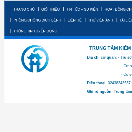
TRANG CHỦ
GIỚI THIỆU
TIN TỨC – SỰ KIỆN
HOẠT ĐỘNG C
PHÒNG CHỐNG DỊCH BỆNH
LIÊN HỆ
THƯ VIỆN ẢNH
TÀI LI
THÔNG TIN TUYỂN DỤNG
TRUNG TÂM KIỂM SOÁT 
Địa chỉ cơ quan
: - Trụ 
- Cơ sở 2: Khu Hành chính
- Cơ sở 3: Số 1 Ngõ 2 Q
Điện thoại
: 0243834
Ghi rõ nguồn
:
Trung tâm