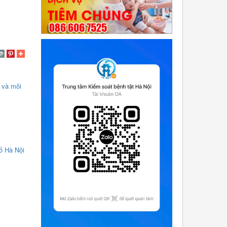
 và môi
ố Hà Nội