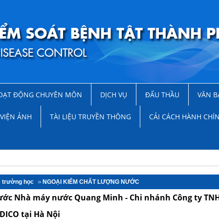
OẠT ĐỘNG CHUYÊN MÔN
DỊCH VỤ
ĐẤU THẦU
VĂN B
VIỆN ẢNH
TÀI LIỆU TRUYỀN THÔNG
CẢI CÁCH HÀNH CHÍ
ế trường học
NGOẠI KIỂM CHẤT LƯỢNG NƯỚC
 nước Nhà máy nước Quang Minh - Chi nhánh Công ty TN
IDICO tại Hà Nội