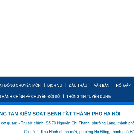
ẠT ĐỘNG CHUYÊN MÔN
DỊCH VỤ
ĐẤU THẦU
VĂN BẢN
HỎI ĐÁP
H HÀNH CHÍNH VÀ CHUYỂN ĐỔI SỐ
THÔNG TIN TUYỂN DỤNG
IỂM SOÁT BỆNH TẬT THÀNH PHỐ HÀ NỘI
 cơ quan
: - Trụ sở chính: Số 70 Nguyễn Chí Thanh, phường Láng, thành ph
 Hành chính mới, phường Hà Đông, thành phố Hà 