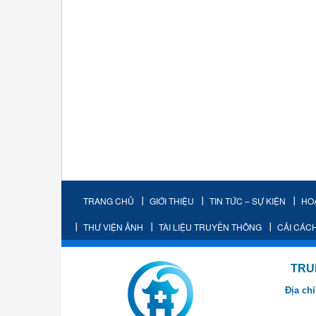
TRANG CHỦ
GIỚI THIỆU
TIN TỨC – SỰ KIỆN
HO
THƯ VIỆN ẢNH
TÀI LIỆU TRUYỀN THÔNG
CẢI CÁC
TRUNG TÂM K
Địa chỉ
- Cơ sở 2: Khu