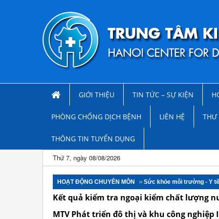
GIỚI THIỆU
TIN TỨC – SỰ KIỆN
H
PHÒNG CHỐNG DỊCH BỆNH
LIÊN HỆ
THƯ 
THÔNG TIN TUYỂN DỤNG
Thứ 7, ngày 08/08/2026
HOẠT ĐỘNG CHUYÊN MÔN
Sức khỏe môi trường - Y t
Kết quả kiểm tra ngoại kiểm chất lượng
MTV Phát triển đô thị và khu công nghiệp 