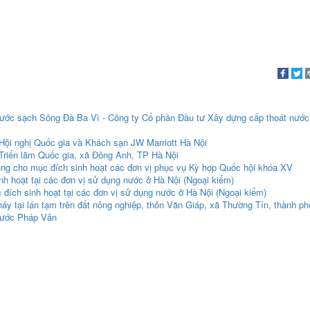
ước sạch Sông Đà Ba Vì - Công ty Cổ phần Đầu tư Xây dựng cấp thoát nước
Hội nghị Quốc gia và Khách sạn JW Marriott Hà Nội
Triển lãm Quốc gia, xã Đông Anh, TP Hà Nội
ụng cho mục đích sinh hoạt các đơn vị phục vụ Kỳ họp Quốc hội khóa XV
h hoạt tại các đơn vị sử dụng nước ở Hà Nội (Ngoại kiểm)
đích sinh hoạt tại các đơn vị sử dụng nước ở Hà Nội (Ngoại kiểm)
y tại lán tạm trên đất nông nghiệp, thôn Văn Giáp, xã Thường Tín, thành ph
nước Pháp Vân