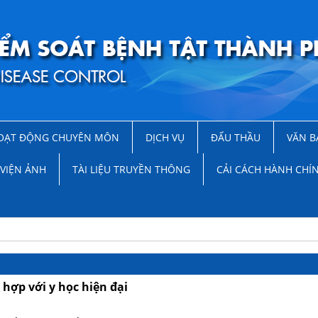
OẠT ĐỘNG CHUYÊN MÔN
DỊCH VỤ
ĐẤU THẦU
VĂN B
VIỆN ẢNH
TÀI LIỆU TRUYỀN THÔNG
CẢI CÁCH HÀNH CHÍ
 hợp với y học hiện đại