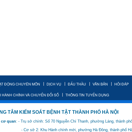
ẠT ĐỘNG CHUYÊN MÔN
DỊCH VỤ
ĐẤU THẦU
VĂN BẢN
HỎI ĐÁP
H HÀNH CHÍNH VÀ CHUYỂN ĐỔI SỐ
THÔNG TIN TUYỂN DỤNG
IỂM SOÁT BỆNH TẬT THÀNH PHỐ HÀ NỘI
 cơ quan
: - Trụ sở chính: Số 70 Nguyễn Chí Thanh, phường Láng, thành ph
 Hành chính mới, phường Hà Đông, thành phố Hà 