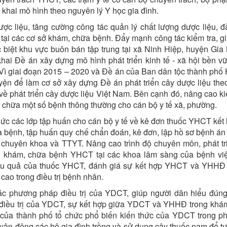
khai mô hình theo nguyên lý Y học gia đình.
dược liệu, tăng cường công tác quản lý chất lượng dược liệu, 
tại các cơ sở khám, chữa bệnh. Đẩy mạnh công tác kiểm tra, gi
ặc biệt khu vực buôn bán tập trung tại xã Ninh Hiệp, huyện Gia
hai Đề án xây dựng mô hình phát triển kinh tế - xã hội bền v
Vì giai đoạn 2015 – 2020 và Đề án của Ban dân tộc thành phố 
uyện để làm cơ sở xây dựng Đề án phát triển cây dược liệu the
ề phát triển cây dược liệu Việt Nam. Bên cạnh đó, nâng cao ki
 chữa một số bệnh thông thường cho cán bộ y tế xã, phường.
 chức các lớp tập huấn cho cán bộ y tế về kê đơn thuốc YHCT kết
hữa bệnh, tập huấn quy chế chẩn đoán, kê đơn, lập hồ sơ bệnh 
, chuyên khoa và TTYT. Nâng cao trình độ chuyên môn, phát tr
g khám, chữa bệnh YHCT tại các khoa lâm sàng của bệnh vi
hiệu quả của thuốc YHCT, đánh giá sự kết hợp YHCT và YHHĐ
cao trong điều trị bệnh nhân.
ác phương pháp điều trị của YDCT, giúp người dân hiểu đúng
 điều trị của YDCT, sự kết hợp giữa YDCT và YHHĐ trong khá
 của thành phố tổ chức phổ biến kiến thức của YDCT trong p
 vận động các hộ gia đình trồng và sử dụng cây thuốc nam để t