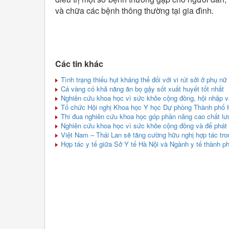
và chữa các bệnh thông thường tại gia đình.
Các tin khác
Tình trạng thiếu hụt kháng thể đối với vi rút sởi ở phụ nữ
Cá vàng có khả năng ăn bọ gậy sốt xuất huyết tốt nhất
Nghiên cứu khoa học vì sức khỏe cộng đồng, hội nhập và
Tổ chức Hội nghị Khoa học Y học Dự phòng Thành phố H
Thi đua nghiên cứu khoa học góp phần nâng cao chất l
Nghiên cứu khoa học vì sức khỏe cộng đồng và để phát 
Việt Nam – Thái Lan sẽ tăng cường hữu nghị hợp tác tro
Hợp tác y tế giữa Sở Y tế Hà Nội và Ngành y tế thành p