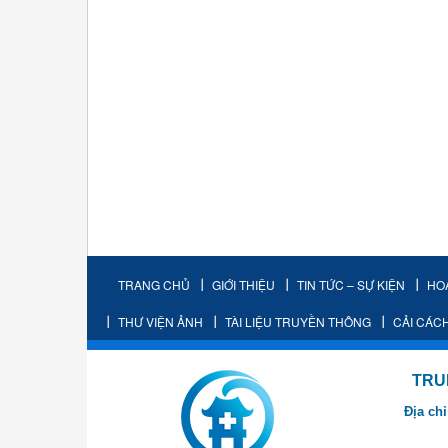
TRANG CHỦ
GIỚI THIỆU
TIN TỨC – SỰ KIỆN
HO
THƯ VIỆN ẢNH
TÀI LIỆU TRUYỀN THÔNG
CẢI CÁC
TRUNG TÂM K
Địa chỉ
- Cơ sở 2: Khu