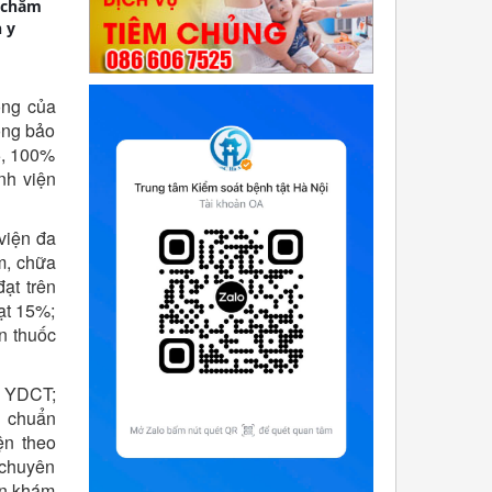
p chăm
 y
ộng của
ong bảo
5, 100%
nh viện
viện đa
m, chữa
ạt trên
ạt 15%;
n thuốc
ề YDCT;
u chuẩn
ện theo
 chuyên
ận khám