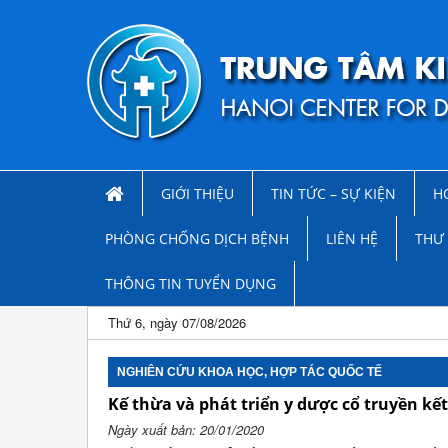
GIỚI THIỆU
TIN TỨC – SỰ KIỆN
H
PHÒNG CHỐNG DỊCH BỆNH
LIÊN HỆ
THƯ 
THÔNG TIN TUYỂN DỤNG
Thứ 6, ngày 07/08/2026
NGHIÊN CỨU KHOA HỌC, HỢP TÁC QUỐC TẾ
Kế thừa và phát triển y dược cổ truyền kết
Ngày xuất bản: 20/01/2020