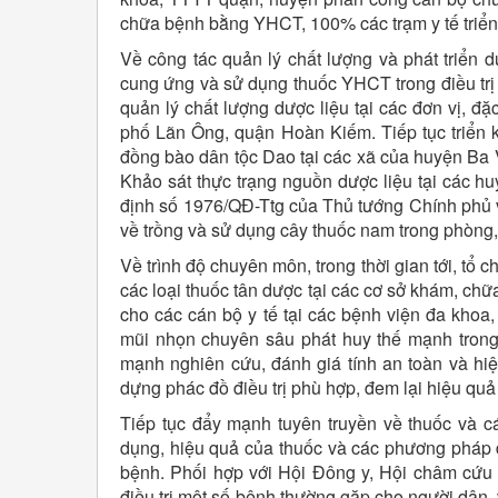
chữa bệnh bằng YHCT, 100% các trạm y tế triển 
Về công tác quản lý chất lượng và phát triển 
cung ứng và sử dụng thuốc YHCT trong điều trị 
quản lý chất lượng dược liệu tại các đơn vị, đ
phố Lãn Ông, quận Hoàn Kiếm. Tiếp tục triển k
đồng bào dân tộc Dao tại các xã của huyện Ba 
Khảo sát thực trạng nguồn dược liệu tại các h
định số 1976/QĐ-Ttg của Thủ tướng Chính phủ v
về trồng và sử dụng cây thuốc nam trong phòng,
Về trình độ chuyên môn, trong thời gian tới, tổ
các loại thuốc tân dược tại các cơ sở khám, c
cho các cán bộ y tế tại các bệnh viện đa khoa
mũi nhọn chuyên sâu phát huy thế mạnh tron
mạnh nghiên cứu, đánh giá tính an toàn và 
dựng phác đồ điều trị phù hợp, đem lại hiệu quả 
Tiếp tục đẩy mạnh tuyên truyền về thuốc và c
dụng, hiệu quả của thuốc và các phương pháp
bệnh. Phối hợp với Hội Đông y, Hội châm cứu
điều trị một số bệnh thường gặp cho người dân,