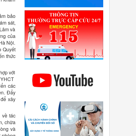
đảm bảo
ám sát,
 Lâm và
ững của
Hà Nội.
o Quyết
ến thức
 hợp với
án YHCT
iển các
ện. Đẩy
 để xây
 về tác
m, chữa
hòng và
ự phòng