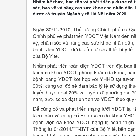
Nhằm kế thừa, bảo tồn và phát triển y dược cổ 
sóc, bảo vệ và nâng cao sức khỏe cho nhân dân. 
dược cổ truyền Ngành y tế Hà Nội năm 2020.
Ngày 30/11/2010,
Thủ tướng Chính phủ có Qu
Chính phủ về phát triển YDCT Việt Nam đến nă
vệ, chăm sóc và nâng cao sức khỏe nhân dân, 
bệnh viện YDCT được đầu tư các thiết bị y tế h
của Bộ Y tế.
Nhằm phát triển toàn diện YDCT trên địa bàn t
khoa có khoa YDCT, phòng khám đa khoa, các t
bệnh bằng YDCT kết hợp với YHHĐ tại tuyến 
30%; cùng với đó sẽ đảm bảo tỷ lệ sử dụng thu
tuyến huyện đạt 20% và tuyến xã phường đạt 30%
nam, 25% số xã đạt tiên tiến về YDCT theo quy 
Để củng cố và phát triển mạng lưới YDCT tại t
kiện toàn và củng cố Bệnh viện đa khoa YHC
bệnh viện đa khoa YDCT hạng II; hoàn thiện
Thông tư 01/2014/TT-BYT của Bộ Y tế, bên cạn
khoa; TTYT quận, huyện phân công cán bộ chuy