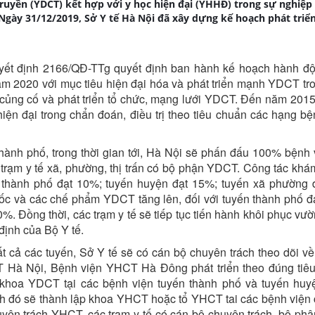
truyền (YDCT) kết hợp với y học hiện đại (YHHĐ) trong sự nghiệ
Ngày 31/12/2019, Sở Y tế Hà Nội đã xây dựng kế hoạch phát triển
yết định 2166/QĐ-TTg quyết định ban hành
kế hoạch hành đ
m 2020 với mục tiêu hiện đại hóa và phát triển mạnh YDCT tr
củng cố và phát triển tổ chức, mạng lưới YDCT. Đến năm 201
iện đại trong chẩn đoán, điều trị theo tiêu chuẩn các hạng bệ
hành phố, trong thời gian tới, Hà Nội sẽ phấn đấu 100% bệnh 
rạm y tế xã, phường, thị trấn có bộ phận YDCT. Công tác khá
thành phố đạt 10%; tuyến huyện đạt 15%; tuyến xã phường đ
ốc và các chế phẩm YDCT tăng lên, đối với tuyến thành phố đ
. Đồng thời, các trạm y tế sẽ tiếp tục tiến hành khôi phục vườ
định của Bộ Y tế.
ất cả các tuyến, Sở Y tế sẽ có cán bộ chuyên trách theo dõi v
T Hà Nội, Bệnh viện YHCT Hà Đông phát triển theo đúng tiê
 khoa YDCT tại các bệnh viện tuyến thành phố và tuyến huy
h đó sẽ thành lập khoa YHCT hoặc tổ YHCT tai các bệnh viện
ên trách YHCT, các trạm y tế có cán bộ chuyên trách, bộ ph