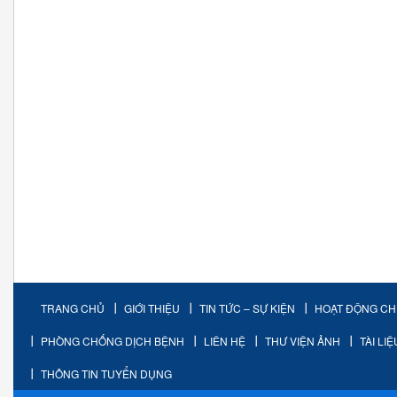
TRANG CHỦ
GIỚI THIỆU
TIN TỨC – SỰ KIỆN
HOẠT ĐỘNG C
PHÒNG CHỐNG DỊCH BỆNH
LIÊN HỆ
THƯ VIỆN ẢNH
TÀI LI
THÔNG TIN TUYỂN DỤNG